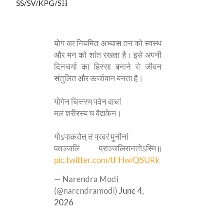
SS/SV/
KPG/
SH
योग का नियमित अभ्यास तन को स्वस्थ
और मन को शांत रखता है। इसे अपनी
दिनचर्या का हिस्सा बनाने से जीवन
संतुलित और ऊर्जावान बनता है।
योगेन चित्तस्य पदेन वाचां
मलं शरीरस्य च वैद्यकेन।
योऽपाकरोत् तं प्रवरं मुनीनां
पतञ्जलिं प्राञ्जलिरानतोऽस्मि॥
pic.twitter.com/tFHwiQSURk
— Narendra Modi
(@narendramodi)
June 4,
2026