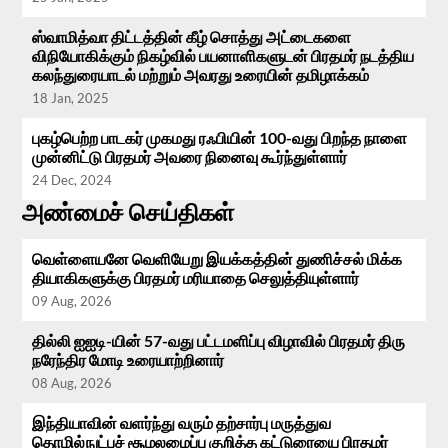
ஸ்வாமித்வா திட்டத்தின் கீழ் சொத்து அட்டைகளை
விநியோகிக்கும் நிகழ்வில் பயனாளிகளுடன் பிரதமர் நடத்திய
கலந்துரையாடல் மற்றும் அவரது உரையின் தமிழாக்கம்
18 Jan, 2025
புகழ்பெற்ற பாடகர் முகமது ரஃபியின் 100-வது பிறந்த நாளை
முன்னிட்டு பிரதமர் அவரை நினைவு கூர்ந்துள்ளார்
24 Dec, 2024
அண்மைச் செய்திகள்
வெள்ளையனே வெளியேறு இயக்கத்தின் துணிச்சல் மிக்க
தியாகிகளுக்கு பிரதமர் மரியாதை செலுத்தியுள்ளார்
09 Aug, 2026
தில்லி ஐஐடி-யின் 57-வது பட்டமளிப்பு விழாவில் பிரதமர் திரு
நரேந்திர மோடி உரையாற்றினார்
08 Aug, 2026
இந்தியாவின் வளர்ந்து வரும் தற்சார்பு மருத்துவ
தொழில்நுட்பச் சூழலமைப்பு குறித்த கட்டுரையை பிரதமர்