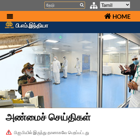
Search
HOME
பி.எம்.இந்தியா
அண்மைச் செய்திகள்
பி.ஐ.பி.யில் இருந்து தானாகவே பெறப்பட்டது