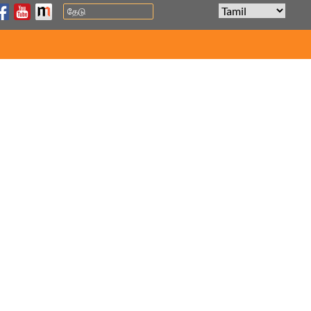
Search
மொழி
HOME
பிரபலமானவை
11 ஆண்டுகால அனைவரையும் உள்ளடக்கிய வளர்ச்சி மற்றும்
தேசிய அதிகாரமளித்தலை எடுத்துரைக்கும் கட்டுரையை
பிரதமர் பகிர்ந்துள்ளார்
11 Jun, 2025