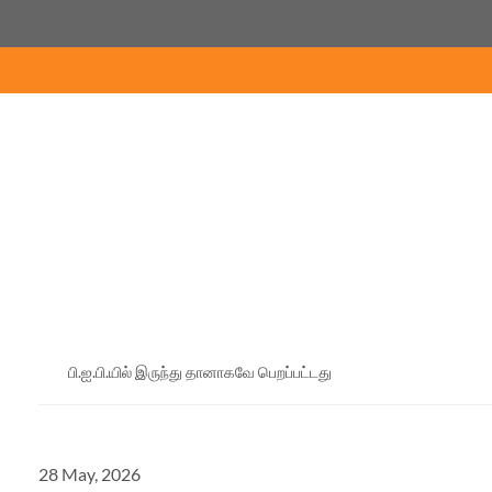
உள்ளடக்கம்
.இந்தியா
அண்மைச் செய்திகள்
பி.ஐ.பி.யில் இருந்து தானாகவே பெறப்பட்டது
மகாராஷ்டிர மாநில முதலமைச்சர் பிரதமரைச் 
28 May, 2026