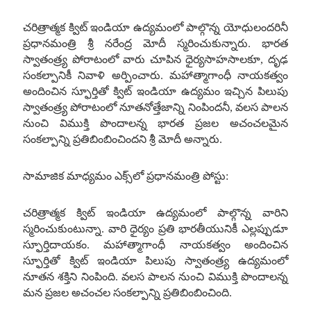
చరిత్రాత్మక క్విట్ ఇండియా ఉద్యమంలో పాల్గొన్న యోధులందరినీ
ప్రధానమంత్రి శ్రీ నరేంద్ర మోదీ స్మరించుకున్నారు
.
భారత
స్వాతంత్ర్య పోరాటంలో వారు చూపిన ధైర్యసాహసాలకూ
,
దృఢ
సంకల్పానికీ నివాళి అర్పించారు
.
మహాత్మాగాంధీ నాయకత్వం
అందించిన స్ఫూర్తితో క్విట్ ఇండియా ఉద్యమం ఇచ్చిన పిలుపు
స్వాతంత్ర్య పోరాటంలో నూతనోత్తేజాన్ని నింపిందనీ
,
వలస పాలన
నుంచి విముక్తి పొందాలన్న భారత ప్రజల అచంచలమైన
సంకల్పాన్ని ప్రతిబింబించిందని శ్రీ మోదీ అన్నారు
.
సామాజిక మాధ్యమం ఎక్స్‌లో ప్రధానమంత్రి పోస్టు
:
చరిత్రాత్మక క్విట్ ఇండియా ఉద్యమంలో పాల్గొన్న వారిని
స్మరించుకుంటున్నా
.
వారి ధైర్యం ప్రతి భారతీయునికీ ఎల్లప్పుడూ
స్ఫూర్తిదాయకం
.
మహాత్మాగాంధీ నాయకత్వం అందించిన
స్ఫూర్తితో క్విట్ ఇండియా పిలుపు స్వాతంత్ర్య ఉద్యమంలో
నూతన శక్తిని నింపింది
.
వలస పాలన నుంచి విముక్తి పొందాలన్న
మన ప్రజల అచంచల సంకల్పాన్ని ప్రతిబింబించింది
.