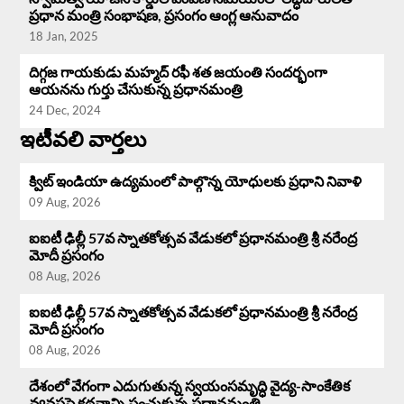
ప్రధాన మంత్రి సంభాషణ, ప్రసంగం ఆంగ్ల ఆనువాదం
18 Jan, 2025
దిగ్గజ గాయకుడు మహ్మద్ రఫీ శత జయంతి సందర్భంగా
ఆయనను గుర్తు చేసుకున్న ప్రధానమంత్రి
24 Dec, 2024
ఇటీవలి వార్తలు
క్విట్ ఇండియా ఉద్యమంలో పాల్గొన్న యోధులకు ప్రధాని నివాళి
09 Aug, 2026
ఐఐటీ ఢిల్లీ 57వ స్నాతకోత్సవ వేడుకలో ప్రధానమంత్రి శ్రీ నరేంద్ర
మోదీ ప్రసంగం
08 Aug, 2026
ఐఐటీ ఢిల్లీ 57వ స్నాతకోత్సవ వేడుకలో ప్రధానమంత్రి శ్రీ నరేంద్ర
మోదీ ప్రసంగం
08 Aug, 2026
దేశంలో వేగంగా ఎదుగుతున్న స్వయంసమృద్ధి వైద్య-సాంకేతిక
వ్యవస్థపై కథనాన్ని పంచుకున్న ప్రధానమంత్రి