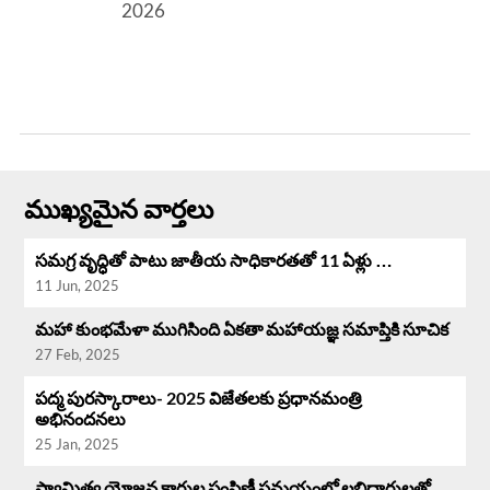
2026
ముఖ్యమైన వార్తలు
సమగ్ర వృద్ధి‌తో పాటు జాతీయ సాధికారతతో 11 ఏళ్లు …
11 Jun, 2025
మహా కుంభమేళా ముగిసింది ఏకతా మహాయజ్ఞ సమాప్తికి సూచిక
27 Feb, 2025
పద్మ పురస్కారాలు- 2025 విజేతలకు ప్రధానమంత్రి
అభినందనలు
25 Jan, 2025
స్వామిత్వ యోజన కార్డుల పంపిణీ సమయంలో లబ్ధిదారులతో