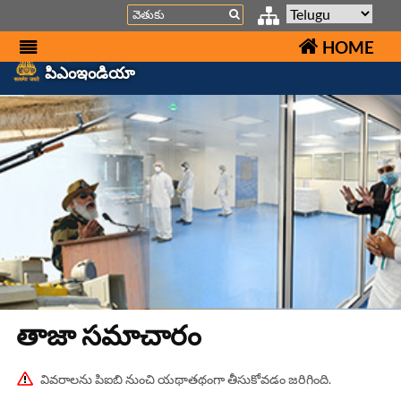
Search
HOME
పిఎంఇండియా
తాజా స‌మాచారం
వివరాలను పిఐబి నుంచి యథాతథంగా తీసుకోవడం జరిగింది.