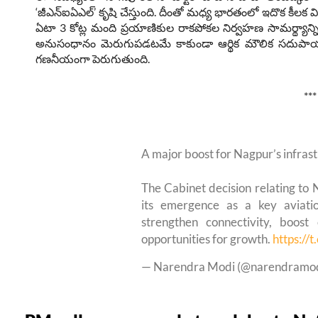
‘జీఎన్ఐఏఎల్’ కృషి చేస్తుంది. దీంతో మధ్య భారతంలో ఇదొక కీలక
ఏటా 3 కోట్ల మంది ప్రయాణికుల రాకపోకల నిర్వహణ సామర్థ్యాన
అనుసంధానం మెరుగుపడటమే కాకుండా ఆర్థిక మౌలిక సదుపాయ
గణనీయంగా పెరుగుతుంది.
***
A major boost for Nagpur’s infras
The Cabinet decision relating to 
its emergence as a key aviati
strengthen connectivity, boo
opportunities for growth.
https://
— Narendra Modi (@narendramo