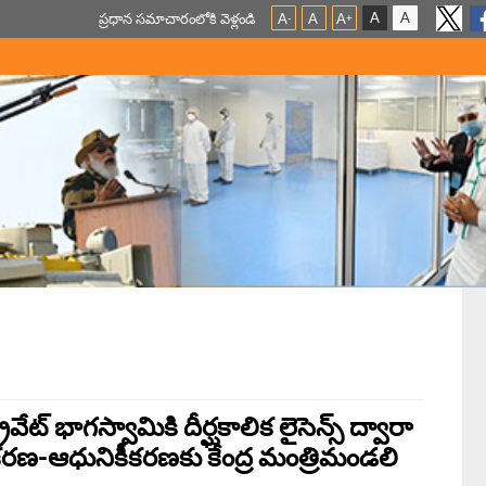
A
A
ప్ర‌ధాన స‌మాచారంలోకి వెళ్లండి
A
A
A
-
+
ైవేట్ భాగస్వామికి దీర్ఘకాలిక లైసెన్స్ ద్వారా
కరణ-ఆధునికీకరణకు కేంద్ర మంత్రిమండలి