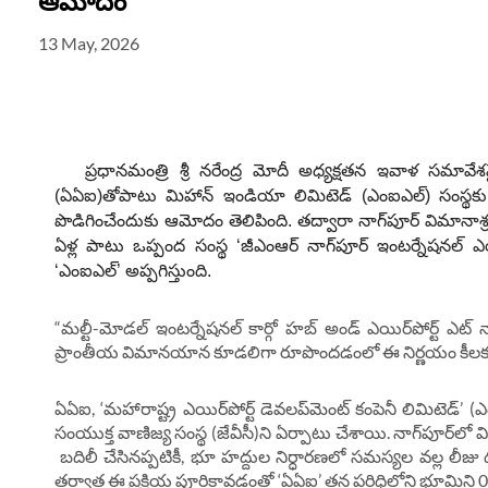
ఆమోదం
13 May, 2026
ప్రధానమంత్రి శ్రీ నరేంద్ర మోదీ అధ్యక్షతన ఇవాళ సమావే
(ఏఏఐ)తోపాటు మిహాన్ ఇండియా లిమిటెడ్ (ఎంఐఎల్‌) సంస్థక
పొడిగించేందుకు ఆమోదం తెలిపింది. తద్వారా నాగ్‌పూర్ విమానాశ
ఏళ్ల పాటు ఒప్పంద సంస్థ ‘జీఎంఆర్ నాగ్‌పూర్ ఇంటర్నేషనల్ ఎయిర్
‘ఎంఐఎల్‌’ అప్పగిస్తుంది.
“మల్టీ-మోడల్ ఇంటర్నేషనల్ కార్గో హబ్ అండ్ ఎయిర్‌పోర్ట్ ఎట్ నా
ప్రాంతీయ విమానయాన కూడలిగా రూపొందడంలో ఈ నిర్ణయం కీలక మ
ఏఏఐ, ‘మహారాష్ట్ర ఎయిర్‌పోర్ట్ డెవలప్‌మెంట్ కంపెనీ లిమిటెడ్’ 
సంయుక్త వాణిజ్య సంస్థ (జేవీసీ)ని ఏర్పాటు చేశాయి. నాగ్‌పూర్
బదిలీ చేసినప్పటికీ, భూ హద్దుల నిర్ధారణలో సమస్యల వల్ల లీజు 
తర్వాత ఈ ప్రక్రియ పూర్తికావడంతో ‘ఏఏఐ’ తన పరిధిలోని భూమిని 0