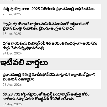
పద్మ పురస్కారాలు- 2025 విజేతలకు ప్రధానమంత్రి అభినందనలు
25 Jan, 2025
స్వామిత్వ యోజన కార్డుల పంపిణీ సమయంలో లబ్ధిదారులతో
ప్రధాన మంత్రి సంభాషణ, ప్రసంగం ఆంగ్ల ఆనువాదం
18 Jan, 2025
దిగ్గజ గాయకుడు మహ్మద్ రఫీ శత జయంతి సందర్భంగా ఆయనను
గుర్తు చేసుకున్న ప్రధానమంత్రి
24 Dec, 2024
ఇటీవలి వార్తలు
ప్రధానమంత్రి నరేంద్ర మోదీకి ఫోన్ చేసి మాట్లాడిన ఇజ్రాయెల్ ప్రధాని
బెంజమిన్ నెతన్యాహు
06 Aug, 2026
రూ.23,731 కోట్ల వ్యయంతో కంప్రెస్డ్ బయోగ్యాస్ ఉత్పత్తి కోసం
జాతీయ సమగ్ర పథకం గోబర్ధన్‌కు కేబినెట్ ఆమోదం
06 Aug, 2026