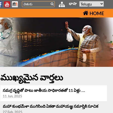
Search
భాషా
HOME
ముఖ్యమైన వార్తలు
సమగ్ర వృద్ధి‌తో పాటు జాతీయ సాధికారతతో 11 ఏళ్లు …
11 Jun, 2025
మహా కుంభమేళా ముగిసింది ఏకతా మహాయజ్ఞ సమాప్తికి సూచిక
27 Feb, 2025