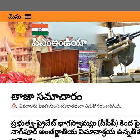
మెను
పిఎంఇండియా
తాజా స‌మాచారం
వివరాలను పిఐబి నుంచి యథాతథంగా తీసుకోవడం జరిగింది.
ప్రభుత్వ-ప్రైవేట్ భాగస్వామ్యం (పీపీపీ) కింద ప్ర
నాగ్‌పూర్ అంతర్జాతీయ విమానాశ్రయ ఉన్నతీ