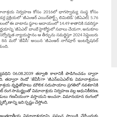
 విమానాశ్రయ నిర్వహణ కోసం 2016లో భాగస్వామ్య సంస్థ కోసం
ప్రక్రియలో ‘జీఎంఆర్‌ ఎయిర్‌పోర్ట్స్‌ లిమిటెడ్‌’ (జీఏఎల్‌) 5.76
లంలో ఈ వాటాను స్థూల ఆదాయంలో 14.49 శాతానికి సవరిస్తూ
 ఈ నిర్ణయాన్ని ‘జీఏఎల్‌’ బాంబే హైకోర్టులో సవాలు చేయగా, అనుకూల
 సర్వోన్నత న్యాయస్థానం ఆ తీర్పును సమర్థిస్తూ 2024 సెప్టెంబరు
ు 8న మరో ‘జేవీసీ’ అయిన ‘జీఎంఆర్‌ నాగ్‌పూర్ ఇంటర్నేషనల్
కుంది.
యవధిని 06.08.2039 తర్వాతి కాలానికీ పొడిగించడం ద్వారా
తద్వారా రెండో ‘జేవీసీ’గా ‘జీఎన్‌ఐఏఎల్‌’కు విమానాశ్రయం
ాశ్రయ వృద్ధితోపాటు మౌలిక సదుపాయాల ప్రగతిలో నవశకానికి
రైవేట్ రంగ సామర్థ్యంతో విమానాశ్రయ నిర్వహణ వల్ల ఆధునికీకరణ,
్టుబడులు గణనీయంగా వస్తాయని అంచనా. విమానయాన రంగంలో
ోణాన్ని ఇది స్పష్టం చేస్తోంది.
అంతర్జాతీయ విమానాశ్రయాన్ని ప్రపంచ స్థాయికి చేర్చేందుకు