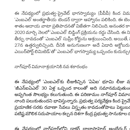
ఈ నేపథ్యంలో ప్రభుత్వ-ప్రైవేట్‌ భాగస్వామ్యం (పీపీపీ) కింద
‘ఎంఐఎల్‌’ అంతర్జాతీయ టెండర్‌ ద్వారా ఆహ్వానం పలికింది. ఈ టెండర్ల 
శాతం ఆదాయ వాటా ప్రతిపాదనతో విజేతగా నిలిచింది. అనంతర కా
2020 మార్చి నెలలో ‘ఎంఐఎల్‌’ బిడ్డింగ్ ప్రక్రియను రద్దు చేసింది.
తీర్పు రావడంతో ‘ఎంఐఎల్‌’ సుప్రీం కోర్టును ఆశ్రయించింది. అయితే,
27న ఉత్తర్వులిచ్చింది. దీనికి అనుగుణంగా అదే ఏడాది అక్టోబర
ఎయిర్‌పోర్ట్ లిమిటెడ్’తో ‘ఎంఐఎల్‌’ భాగస్వామ్య ఒప్పందం కుదుర్చు
నాగ్‌పూర్ విమానాశ్రయానికి నవ శకారంభం
ఈ నేపథ్యంలో ‘ఎంఐఎల్‌’కు లీజుకిచ్చిన ‘ఏఏఐ’ భూమి లీజు వ్
‘జీఎన్‌ఐఏఎల్‌’ 30 ఏళ్ల ఒప్పంద కాలంతో అది సమానమవుతుంది. 
అప్పగింత సౌలభ్యం కలుగుతుంది. ఈ పరిణామం నాగ్‌పూర్ విమాన
నాంది పలుకుతుందని భావిస్తున్నారు. ప్రభుత్వ పర్యవేక్షణ కింద ప్
ప్రయాణిక-సరకు రవాణా సేవలు విస్తృతం కావడంతోపాటు పెట
పటిష్ట మౌలిక సదుపాయాల కల్పన దిశగా కేంద్ర ప్రభుత్వ సానుకూల దృక్క
ఈ నేపథ్యంలో నాగ్‌పూర్‌లోని డాక్టర్ బాబాసాహెబ్ అంబేద్కర్ 