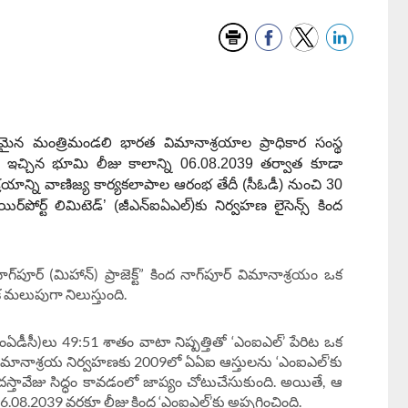
శమైన మంత్రిమండలి భారత విమానాశ్రయాల ప్రాధికార సంస్థ
ు ఇచ్చిన భూమి లీజు కాలాన్ని 06.08.2039 తర్వాత కూడా
్రయాన్ని వాణిజ్య కార్యకలాపాల ఆరంభ తేదీ (సీఓడీ) నుంచి 30
‌పోర్ట్ లిమిటెడ్’ (జీఎన్‌ఐఏఎల్‌)కు నిర్వహణ లైసెన్స్ కింద
గ్‌పూర్ (మిహాన్) ప్రాజెక్ట్” కింద నాగ్‌పూర్ విమానాశ్రయం ఒక
లుపుగా నిలుస్తుంది.
(ఎంఏడీసీ)లు 49:51 శాతం వాటా నిష్పత్తితో ‘ఎంఐఎల్‌’ పేరిట ఒక
‌లో విమానాశ్రయ నిర్వహణకు 2009లో ఏఏఐ ఆస్తులను ‘ఎంఐఎల్‌’కు
దస్తావేజు సిద్ధం కావడంలో జాప్యం చోటుచేసుకుంది. అయితే, ఆ
6.08.2039 వరకూ లీజు కింద ‘ఎంఐఎల్‌’కు అప్పగించింది.