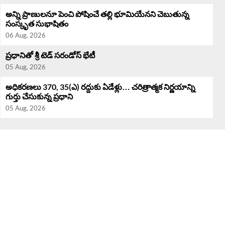
అన్ని ప్రాణులనూ పెంచి పోషించే తల్లి భూమియేనని చెబుతున్న
సంస్కృత సుభాషితం
06 Aug, 2026
ప్రధానితో శ్రీ టెడ్ సరండోస్ భేటీ
05 Aug, 2026
అధికరణలు 370, 35(ఎ) రద్దుకు ఏడేళ్లు… చరిత్రాత్మక నిర్ణయాన్ని
గుర్తు చేసుకున్న ప్రధాని
05 Aug, 2026