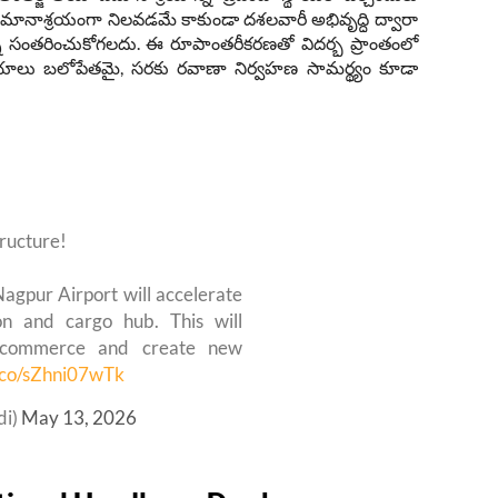
 విమానాశ్రయంగా నిలవడమే కాకుండా దశలవారీ అభివృద్ధి ద్వారా
్ని సంతరించుకోగలదు. ఈ రూపాంతరీకరణతో విదర్భ ప్రాంతంలో
ాలు బలోపేతమై, సరకు రవాణా నిర్వహణ సామర్థ్యం కూడా
tructure!
Nagpur Airport will accelerate
on and cargo hub. This will
st commerce and create new
t.co/sZhni07wTk
di)
May 13, 2026