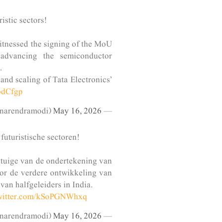
istic sectors!
itnessed the signing of the MoU
dvancing the semiconductor
.
and scaling of Tata Electronics’
bdCfgp
May 16, 2026
— Narendra Modi (@narendramodi)
uturistische sectoren!
etuige van de ondertekening van
r de verdere ontwikkeling van
van halfgeleiders in India.
twitter.com/kSoPGNWhxq
May 16, 2026
— Narendra Modi (@narendramodi)