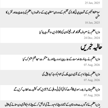
25 Jan, 2025
سوامتواا اسکیم کے تحت پراپرٹی کارڈ کی تقسیم کے دوران مستفیدین کے ساتھ وزیر اعظم کی بات چیت اور تقریر کا
متن
18 Jan, 2025
وزیراعظم نے معروف گلوکار محمد رفیع کو ان کی 100 ویں سالگرہ پر یاد کیا
24 Dec, 2024
حالیہ خبریں
وزیر اعظم نے بے لوث خدمت کے جذبے پر زور دیتے ہوئے سنسکرت سبھاشتم مشترک کیا
07 Aug, 2026
وزیر اعظم نے ہینڈلوم کے قومی دن پر ملک کی عوام کو مبارکباد پیش کی
07 Aug, 2026
وزیراعظم جناب نریندر مودی8 اگست کو آئی آئی ٹی، دہلی کے 57ویں کنووکیشن سے خطاب کریں گے
07 Aug, 2026
وزیر اعظم نے لوگوں سے ہندوستان کے شاندار ہینڈلوم ورثے کی نمائش کرکے ہینڈلوم کا قومی دن منانے کی اپیل