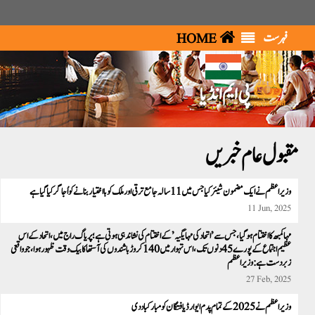
فہرست
HOME
پی ایم انڈیا
مقبول عام خبریں
وزیراعظم نے ایک مضمون شیئرکیا جس میں 11 سالہ جامع ترقی اور ملک کوبا اختیار بنانےکو اُجاگر کیا گیا ہے
11 Jun, 2025
مہا کمبھ کا اختتام ہو گیا ، جس سے’اتحاد کی مہا یگیہ’ کے اختتام کی نشاندہی ہوتی ہے؛ پریاگ راج میں، اتحاد کے اس
عظیم اجتماع کے پورے 45 دنوں تک،اس تہوار میں 140 کروڑ باشندوں کی آستھا کا بیک وقت ظہور ہوا ، جو واقعی
زبردست ہے:وزیراعظم
27 Feb, 2025
وزیر اعظم نے 2025 کے تمام پدم ایوارڈ یافتگان کو مبارکباد دی