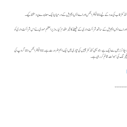
ڈکٹر فاب کی مدد کے لیے ٹاٹا الیکٹرانکس اور اے ایس ایم ایل کے درمیان ایک معاہدے پر دستخط کیے ۔
س اور اے ایس ایم ایل کے ساتھ شراکت داری کے فیصلے کا خیرمقدم کیا ۔ وزیر اعظم مودی نے اس شراکت داری کو
ئرز میں سے ایک ہے ، جو سیمی کنڈکٹر چپس کی تیاری میں ایک اہم ضرورت ہے ۔ ٹاٹا الیکٹرانکس ، ٹاٹا گروپ کی
نوفیکچرنگ کی سہولت قائم کر رہی ہے ۔
۔۔۔۔۔۔۔