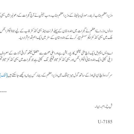
وزیر اعظم جناب نریندر مودی ، ہالینڈ کے وزیر اعظم جناب روب جیٹن نے آج گجرات کے دھولیرا میں سیمی کن
دونوں وزرائے اعظم نے گجرات میں ہندوستان کے پہلے فرنٹ اینڈ سیمی کنڈکٹر فاب کے لیے ٹاٹا الیکٹرانک
ملک میں سیمی کنڈکٹر ایکو سسٹم تیار کرنے کے ہندوستان کے سفر میں ایک اہم قدم قرار دیا ۔
اے ایس ایم ایل ایک ڈچ ملٹی نیشنل کارپوریشن ہے اور اعلی صحت سے متعلق لیتھوگرافی آلات کے معروف سپلا
ذیلی کمپنی ، ایک ہندوستانی الیکٹرانکس اور سیمی کنڈکٹر مینوفیکچرنگ کمپنی ہے جو گجرات میں سیمی کنڈکٹر می
سرکردہ ڈچ سی ای اوز کے ساتھ گول میز میٹنگ میں وزیر اعظم کے ریمارکس یہاں دیکھے جا سکتے ہیں
[لنک]
۔۔۔۔
ش ح۔ا م ۔ن ا۔
U-7185