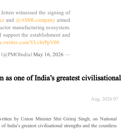
etten witnessed the signing of
cs
and
@ASMLcompany
aimed
ductor manufacturing ecosystem.
 support the establishment and
ic.twitter.com/YLvbrPpV00
May 16, 2026
— PMO India (@PMOIndia)
as one of India’s greatest civilisational
07 Aug, 2026
ritten by Union Minister Shri Giriraj Singh, on National
 India’s greatest civilisational strengths and the countless