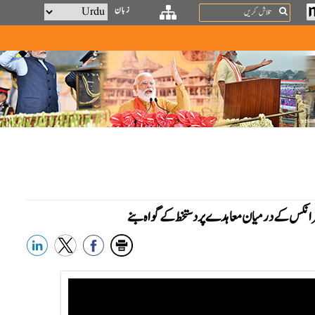
Search
زبان
کٹرانکس کے درمیان معاہدے پر دستخط کے گواہ بنے