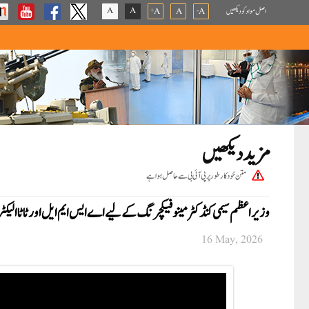
A
A
اصل مواد کو دیکھیں
A
A
A
+
-
مزید دیکھیں
متن خودکار طور پر پی آئی بی سے حاصل ہوا ہے
وزیر اعظم سیمی کنڈکٹر مینوفیکچرنگ کے لیے اے ایس ایم ایل اور ٹاٹا الی
16 May, 2026