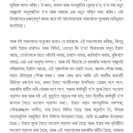
ভূমিকা পালন কৰিব। ই জ্ঞান, সাধনা আৰু সংস্কৃতিৰ কেন্দ্ৰ হ’ব, য’ৰ পৰা নতুন
প্ৰজন্মই অনুপ্ৰাণিত হ’ব আৰু সমাজে এক নতুন শক্তি লাভ কৰিব। এই
বিশ্বাসেৰে গুৰুত্বপূৰ্ণ কামৰ বাবে মই আপোনালোক সকলোকে পুনৰবাৰ অভিনন্দন
জনাইছো।
আৰু মই সকলোকে অনুৰোধ জনাও যে মহাৰাজে এই সকলোবোৰ কৰিছে, কিন্তু
আমি ইয়াক চাবলৈও সময় নিদিওঁ, তেন্তে কি হ’ব? যিমানবোৰ মানুহ ইয়াত
আছে, তেওঁলোকে যাতে আঁতৰি নাযায়, চাবলৈ নাযায়, জানিবলৈ নাযায়, বুজিবলৈ
নাযায়, এয়া এক অমূল্য সম্পদ। আৰু মই বিচাৰো যে গুজৰাটৰ সকলো প্ৰজন্মই
পৰিয়ালসহ ইয়ালৈ আহক, এই প্ৰদৰ্শনক মন ভৰাই লওক, জ্ঞানৰ গৌৰৱ কৰক,
মহান ঐতিহ্যৰ গৌৰৱ কৰক। আৰু মোৰ বাবে আজি এই মহাবীৰ জয়ন্তী
বিভিন্ন ধৰণেৰে শুভ, কাৰণ ইয়াত গান্ধীনগৰত উপস্থিত হোৱাৰ লগে লগে,
গুজৰাটৰ মাটিত ভৰি থোৱাৰ লগে লগে, প্ৰথম কাৰ্যসূচী হ’ল মূলৰ সৈতে সংযোগ
স্থাপন কৰা আৰু মই এই মুহূৰ্ততে সানন্দৰ পৰা যাম, তাত দ্বিতীয় কাৰ্যসূচী হ’ল
জগতৰ সৈতে সংযোগ স্থাপন কৰা। ইয়াত মহান সাংস্কৃতিক পৰম্পৰা,
গৌৰৱোজ্জ্বল অতীত, তাৰ সৈতে মিলিত হৈছে আৰু সানন্দলৈ গৈ, বিশ্বৰ
অত্যাধুনিক প্ৰযুক্তি চিপ নিৰ্মাণৰ উদ্বোধন হৈছে, ছেমি কণ্ডাক্টৰৰ উদ্বোধন
হৈছে। ইয়াত মূলৰ সৈতে সংযোগ স্থাপন কৰা হৈছে আৰু ইয়াৰ পৰা পৃথিৱীলৈ
সংযোগ স্থাপন কৰা হৈছে, আৰু এই সকলোবোৰ গুজৰাটৰ মাটিত হৈছে, ভাৰতৰ