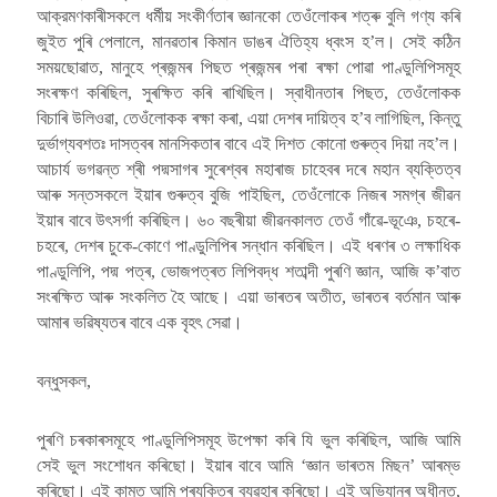
আক্রমণকাৰীসকলে ধর্মীয় সংকীর্ণতাৰ জ্ঞানকো তেওঁলোকৰ শত্ৰু বুলি গণ্য কৰি
জুইত পুৰি পেলালে, মানৱতাৰ কিমান ডাঙৰ ঐতিহ্য ধ্বংস হ’ল। সেই কঠিন
সময়ছোৱাত, মানুহে প্ৰজন্মৰ পিছত প্ৰজন্মৰ পৰা ৰক্ষা পোৱা পাণ্ডুলিপিসমূহ
সংৰক্ষণ কৰিছিল, সুৰক্ষিত কৰি ৰাখিছিল। স্বাধীনতাৰ পিছত, তেওঁলোকক
বিচাৰি উলিওৱা, তেওঁলোকক ৰক্ষা কৰা, এয়া দেশৰ দায়িত্ব হ’ব লাগিছিল, কিন্তু
দুৰ্ভাগ্যবশতঃ দাসত্বৰ মানসিকতাৰ বাবে এই দিশত কোনো গুৰুত্ব দিয়া নহ’ল।
আচাৰ্য ভগৱন্ত শ্ৰী পদ্মসাগৰ সুৰেশ্বৰ মহাৰাজ চাহেবৰ দৰে মহান ব্যক্তিত্ব
আৰু সন্তসকলে ইয়াৰ গুৰুত্ব বুজি পাইছিল, তেওঁলোকে নিজৰ সমগ্ৰ জীৱন
ইয়াৰ বাবে উৎসৰ্গা কৰিছিল। ৬০ বছৰীয়া জীৱনকালত তেওঁ গাঁৱে-ভূঞে, চহৰে-
চহৰে, দেশৰ চুকে-কোণে পাণ্ডুলিপিৰ সন্ধান কৰিছিল। এই ধৰণৰ ৩ লক্ষাধিক
পাণ্ডুলিপি, পদ্ম পত্ৰ, ভোজপত্ৰত লিপিবদ্ধ শতাব্দী পুৰণি জ্ঞান, আজি ক’বাত
সংৰক্ষিত আৰু সংকলিত হৈ আছে। এয়া ভাৰতৰ অতীত, ভাৰতৰ বৰ্তমান আৰু
আমাৰ ভৱিষ্যতৰ বাবে এক বৃহৎ সেৱা।
বন্ধুসকল,
পুৰণি চৰকাৰসমূহে পাণ্ডুলিপিসমূহ উপেক্ষা কৰি যি ভুল কৰিছিল, আজি আমি
সেই ভুল সংশোধন কৰিছো। ইয়াৰ বাবে আমি ‘জ্ঞান ভাৰতম মিছন’ আৰম্ভ
কৰিছো। এই কামত আমি প্ৰযুক্তিৰ ব্যৱহাৰ কৰিছো। এই অভিযানৰ অধীনত,