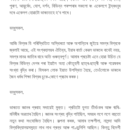
পুৰাণ, আয়ুৰ্বেদ, যোগ, দৰ্শন, বিভিন্ন পৰম্পৰাৰ সকলো ৰং একেলগে ইন্দ্ৰধনুৰ
দৰে একেলগ হোৱাটো ভাৰততহে হ’ব পাৰে।
বন্ধুসকল,
আজি বিশ্বৰ যি পৰিস্থিতিত অস্থিৰতা আৰু অশান্তিৰ জুইয়ে সমগ্ৰ বিশ্বকে
জ্বলাই আছে, এই সংগ্ৰহালয়ৰ ঐতিহ্য, ইয়াৰ বাৰ্তা কেৱল ভাৰতৰ বাবেই নহয়,
সমগ্ৰ মানৱ জাতিৰ বাবে অতি গুৰুত্বপূৰ্ণ। আমাৰ প্ৰচেষ্টা এনে হোৱা উচিত যে
বিশ্বৰ বিভিন্ন দেশৰ পৰা ইয়ালৈ অহা কৌতূহলী ছাত্ৰ-ছাত্ৰী আৰু গৱেষকৰ
সংখ্যা বৃদ্ধি কৰা। যিসকল লোক ইয়াত উপস্থিত হৈছে, তেওঁলোকে ভাৰতৰ
জৈন ধৰ্মৰ শিক্ষা বিশ্বৰ চুকে-কোণে প্ৰচাৰ কৰক।
বন্ধুসকল,
ভাৰতত জ্ঞানৰ প্ৰবাহ সদায়েই মুক্ত। প্ৰতিটো যুগত তীৰ্থংকৰ আৰু ঋষি-
মনিষীৰ অৱতাৰ হৈছিল। জ্ঞানৰ সংগ্ৰহ বৃদ্ধি পাইছিল, সময়ৰ লগে লগে বহুতো
নতুন কথা সংযোজিত হৈছিল। কল্পনা কৰক, আমাৰ তক্ষশীলা, নালন্দা আদি
বিশ্ববিদ্যালয়সমূহত লাখ লাখ গ্ৰন্থ আৰু পাণ্ডুলিপি আছিল। কিন্তু বিদেশী