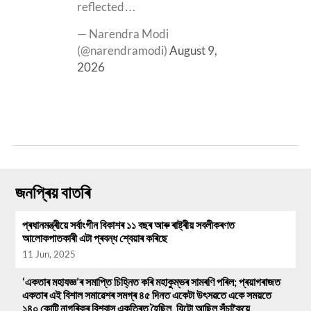
reflected…
— Narendra Modi
(@narendramodi)
August 9,
2026
জনপ্ৰিয় বাতৰি
প্ৰধানমন্ত্ৰীয়ে সৰ্বাংগীন বিকাশৰ ১১ বছৰ আৰু ৰাষ্ট্ৰীয় সবলীকৰণত
আলোকপাতকাৰী এটা প্ৰবন্ধ শ্বেয়াৰ কৰিছে
11 Jun, 2025
‘একতাৰ মহাযজ্ঞ’ৰ সমাপ্তি চিহ্নিত কৰি মহাকুম্ভৰ সামৰণি পৰিল; প্ৰয়াগৰাজত
একতাৰ এই বিশাল সমাৱেশৰ সমগ্ৰ ৪৫ দিনত একেটা উৎসৱতে একে সময়তে
১৪০ কোটি নাগৰিকৰ বিশ্বাস একত্ৰিত হৈছিল, যিটো আছিল সঁচাকৈয়ে