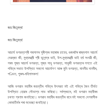
জয় জিনেন্দ্ৰ!
জয় জিনেন্দ্ৰ!
আচাৰ্য ভগৱন্তশ্ৰী পদ্মসাগৰ সুৰীশ্বৰ মহাৰাজ চাহেব, গুজৰাটৰ ৰাজ্যপাল আচাৰ্য
দেৱব্ৰত জী, মুখ্যমন্ত্ৰী শ্ৰী ভুপেন্দ্ৰ ভাই, উপ-মুখ্যমন্ত্ৰী ভাই হৰ্ষ সংঘৱী জী,
পৰম পূজ্য আচাৰ্য ভগৱন্ত, পূজ্য সাধু ভগৱন্ত, সাধুজী ভগৱন্তৰ লগতে এই
পবিত্ৰ সভাত উপস্থিত সকলো আচাৰ্যগণ আৰু মুনি ভগৱন্ত, মাননীয় দানবীৰ,
পণ্ডিত, পুৰুষ-মহিলাসকল!
আজি ভগৱান মহাবীৰ জয়ন্তীৰ পবিত্ৰ উৎসৱত মই এই পবিত্ৰ জৈন তীৰ্থত
উপস্থিত হোৱাৰ সৌভাগ্য লাভ কৰিছো। সৰ্বপ্ৰথমে, মই ভগৱান মহাবীৰৰ
চৰণত প্ৰণাম জনাইছো। ভগৱান মহাবীৰ জয়ন্তীৰ বাবে মই সকলো দেশবাসীক
কোবাতীৰ্থৰ পৰা শুভেচ্ছা জনাইছো।