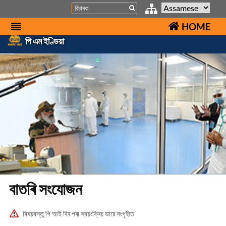
Search
HOME
পি এম ইণ্ডিয়া
বাতৰি সংযোজন
বিষয়বস্তু পি আই বিৰ পৰা স্বয়ংক্ৰিয় ভাৱে সংগৃহীত