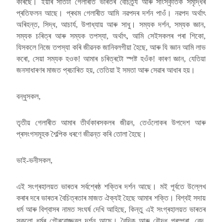
কৰিছে। ইয়াৰ সাতটা গেলাৰীত ভাৰতৰ বৈচিত্ৰ্য আৰু সাংস্কৃতিক সমৃদ্ধিৰ
প্ৰতিফলন আছে। প্ৰথম গেলাৰীত আমি নৱপদৰ দৰ্শন পাওঁ। নৱপদ অৰ্থাৎ
অৰিহন্ত, সিদ্ধ, আচাৰ্য, উপাধ্যায় আৰু সাধু। সম্যক দৰ্শন, সম্যক জ্ঞান,
সম্যক চৰিত্ৰ আৰু সম্যক তপস্যা, অৰ্থাৎ, আমি সেইসকলৰ পৰা শিকো,
যিসকলে নিজে তপস্যা কৰি জীৱনক জানিবলগীয়া হৈছে, আৰু যি জ্ঞান আমি লাভ
কৰো, সেয়া সম্যক হওক! আমাৰ চৰিত্ৰটো স্পষ্ট হওঁক! কাৰণ জ্ঞান, যেতিয়া
জনসাধাৰণৰ মাজত প্ৰচাৰিত হয়, তেতিয়া ই সমতা আৰু সেৱাৰ আধাৰ হয়।
বন্ধুসকল,
তৃতীয় গেলাৰীত আমাৰ তীৰ্থকাৰসকলৰ জীৱন, তেওঁলোকৰ উপদেশ আৰু
প্ৰসংগসমূহক শৈল্পিক ধৰণে জীৱন্ত কৰি তোলা হৈছে।
ভাই-ভনীসকল,
এই সংগ্ৰহালয়ত ভাৰতৰ সৰ্বশ্ৰেষ্ঠ শক্তিৰ দৰ্শন আছে। মই পূৰ্বতে উল্লেখ
কৰাৰ দৰে ভাৰতৰ বৈচিত্ৰতাৰ মাজত ঐক্যই হৈছে আমাৰ শক্তি। বিশ্বই সদায়
ধৰ্ম আৰু বিশ্বাসৰ নামত সংঘৰ্ষ দেখি আহিছে, কিন্তু এই সংগ্ৰহালয়ত ভাৰতৰ
সকলো ধৰ্মৰ গৌৰৱোজ্জ্বল দৰ্শন আছে। বৈদিক আৰু বৌদ্ধ পৰম্পৰা, বেদ,