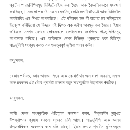
প্ৰাচীন পাণ্ডুলিপিসমূহ ডিজিটেলাইজ কৰা হৈছে আৰু বৈজ্ঞানিকভাৱে সংৰক্ষণ
কৰা হৈছে। সকলো প্ৰচেষ্টা যেনে স্কেনিং, কেমিকেল ট্ৰিটমেণ্ট আৰু ডিজিটেল
আৰ্কাইভিং এই দিশত আগবাঢ়িছে। এই ৰবিবাৰৰ ‘মন কী বাত’ত মই সবিস্তাৰে
উল্লেখ কৰিছিলো যে কিদৰে এই দিশত এক জৰীপ আৰম্ভ কৰা হৈছে। ইয়াৰ
জৰিয়তে সমগ্ৰ দেশৰে লোকসকলে তেওঁলোকৰ সংৰক্ষিত পাণ্ডুলিপিসমূহ
আপলোড কৰিছে। এই অভিযানে দেশৰ বিভিন্ন প্ৰান্তত থকা বিভিন্ন
পাণ্ডুলিপি সংগ্ৰহ কৰাত এক গুৰুত্বপূৰ্ণ ভূমিকা পালন কৰিব।
বন্ধুসকল,
চৰকাৰ পৰ্যায়ত, জ্ঞান ভাৰতম মিছন আৰু কোবাতীৰ্থৰ অসাধাৰণ অৱদান, সমাজ
আৰু চৰকাৰৰ এই যৌথ প্ৰচেষ্টা ভাৰতৰ নতুন সাংস্কৃতিক উত্থানৰ প্ৰতীক।
বন্ধুসকল,
আজি দেশৰ সাংস্কৃতিক ঐতিহ্যক সংৰক্ষণ কৰাৰ, বিশ্ববাসীৰ সন্মুখত
উপস্থাপনৰ প্ৰয়াস সকলো স্তৰত চলি আছে। পাণ্ডুলিপি আৰু জ্ঞানৰ
উত্তৰাধিকাৰ সংৰক্ষণৰ কাম চলি আছে। ইয়াৰ লগতে প্ৰাচীন মন্দিৰসমূহৰ