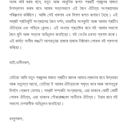
অমৰ কৰি ৰখাৰ বাবে, নতুন আৰু আধুনিক ৰূপত পৰৱৰ্তী প্ৰজন্মৰ মাজত
উপস্থাপন কৰাৰ বাবে আমাৰ সন্তসকলে এই জৈন ঐতিহ্য সংগ্ৰহালয়ৰ
পৰিকল্পনা কৰিছিল। আজি সেই ধাৰণাৰ এক বিশাল ৰূপত ৰূপায়ণ হৈছে। এই
সম্ৰাট প্ৰতিমূৰ্তি সংগ্ৰহালয় জৈন দৰ্শন, ভাৰতীয় সংস্কৃতি আৰু আমাৰ প্ৰাচীন
ঐতিহ্যৰ এক পবিত্ৰ কেন্দ্ৰ। এই অনন্য প্ৰচেষ্টাৰ বাবে মই আমাৰ সকলো
জৈন মুনি আৰু সন্তক অভিনন্দন জনাইছো। মই তেওঁৰ চৰণত প্ৰণাম কৰো।
এই কাৰ্যত অসীম বৰঙণি আগবঢ়োৱা হাজাৰ হাজাৰ নিষ্ঠাবান লোকক মই প্ৰশংসা
কৰিছো।
ভাই-ভনীসকল,
যেতিয়া আমি নতুন প্ৰজন্মৰ মাজত প্ৰাচীন জ্ঞানৰ আদান-প্ৰদানৰ বাবে উদ্ভাৱন
আৰু নতুনত্ব আনো, তেতিয়া ই আমাৰ ঐতিহ্যকো সমৃদ্ধ কৰে আৰু আগন্তুক
দিনলৈ প্ৰেৰণা যোগায়। সম্ৰাট সম্প্ৰতি সংগ্ৰহালয়, এয়া ভাৰতৰ কোটি কোটি
লোকৰ ঐতিহ্য, এয়া ভাৰতৰ গৌৰৱোজ্জ্বল অতীতৰ ঐতিহ্য। ইয়াৰ বাবে মই
সকলো দেশবাসীক অভিনন্দন জনাইছো।
বন্ধুসকল,