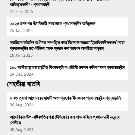
অভিভূতকাৰী! : প্ৰধানমন্ত্ৰী
27 Feb, 2025
২০২৫ চনৰ পদ্ম বঁটা বিজয়ী সকলোকে প্ৰধানমন্ত্ৰীৰ অভিনন্দন
25 Jan, 2025
স্বামিত্ব আঁচনিৰ অধীনত সম্পত্তি কাৰ্ড বিতৰণৰ সময়ত হিতাধিকাৰীসকলৰ সৈতে
প্ৰধানমন্ত্ৰীৰ মত-বিনিময় আৰু প্ৰদান কৰা ভাষণৰ অসমীয়া অনুবাদ
18 Jan, 2025
১০০ বছৰীয়া জন্ম জয়ন্তীত কিংবদন্তী কণ্ঠশিল্পী মহম্মদ ৰফীক স্মৰণ প্ৰধানমন্ত্ৰীৰ
24 Dec, 2024
শেহতীয়া বাতৰি
ভাৰত ত্যাগ আন্দোলনৰ সাহসী অংশগ্ৰহণকাৰীসকলক প্ৰধানমন্ত্ৰীৰ শ্ৰদ্ধাঞ্জলি
09 Aug, 2026
আমেৰিকাৰ উপ-ৰাষ্ট্ৰপতিৰ পৰা টেলিফোন কল লাভ কৰিলে প্ৰধানমন্ত্ৰী নৰেন্দ্ৰ
মোদীয়ে
08 Aug, 2026