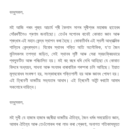
বন্ধুসকল,
মই আজি পৰম পূজ্য আচাৰ্য শ্ৰী কৈলাস সাগৰ সূৰীশ্বৰ মহাৰাজ ছাহেবৰ
সোঁৱৰণীলৈও প্ৰণাম জনাইছো। তেওঁৰ সপোনৰ বাবেই কোবাত জ্ঞান আৰু
শ্ৰদ্ধাৰ এই মহান কেন্দ্ৰ স্থাপন কৰা হৈছে। কোবাতীৰ্থৰ এই স্থলী আধ্যাত্মিক
শান্তিৰ কেন্দ্ৰস্থল। যিবোৰ স্থানৰ শক্তি অতি অলৌকিক, য’ত জৈন
মুনিসকলৰ তপস্যা জড়িত, সেই স্থানৰ সৃষ্টি আৰু সেৱা স্বয়ংক্ৰিয়ভাৱে
প্ৰস্ফুটিত আৰু পৰিচালিত হয়। মই বহু বছৰ ধৰি দেখি আহিছো যে কোবাত
কিদৰে অধ্যয়ন, সাধনা আৰু সংযমৰ ধাৰাবাহিক পৰম্পৰা চলি আহিছে। ইয়াত
মূল্যবোধৰ সংৰক্ষণ হয়, সংস্কাৰবোৰ শক্তিশালী হয় আৰু জ্ঞানৰ পোষণ হয়।
এই ত্ৰিবেণী ভাৰতীয় সভ্যতাৰ আধাৰ। এই ত্ৰিবেণী অটুট ৰখাটো আমাৰ
সকলোৰে দায়িত্ব।
বন্ধুসকল,
মই সুখী যে হাজাৰ হাজাৰ বছৰীয়া ভাৰতীয় ঐতিহ্য, জৈন ধৰ্মৰ সময়োচিত জ্ঞান,
আমাৰ ঐতিহ্য আৰু তেওঁলোকৰ পৰা লাভ কৰা প্ৰেৰণা, অনাগত শতিকাসমূহত