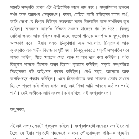
সম্ৰাট সম্প্ৰতি কেৱল এটা ঐতিহাসিক ৰজাৰ নাম নহয়। সম্ৰাটসকল ভাৰতৰ
দৰ্শন আৰু আচৰণৰ সেতুবন্ধন। কাৰণ, যেতিয়া আমি ইতিহাসৰ ফালে চাওঁ,
আমি দেখো যে বিশ্বৰ বিভিন্ন সভ্যতাত মহান চিন্তাবিদ আৰু দাৰ্শনিকৰ জন্ম
হৈছিল। মানৱতাৰ আদৰ্শও বিভিন্ন সংজ্ঞাৰ মাজেৰে গঢ় লৈ উঠে। কিন্তু
যেতিয়া ক্ষমতা আৰু শক্তিৰ কথা আহে, বহুতো শাসকে আদৰ্শ আৰু মূল্যবোধক
আওকাণ কৰে। ইয়াৰ ফলত চিন্তাধাৰা আৰু আচৰণত, চিন্তাধাৰা আৰু
ব্যৱস্থাত এক গভীৰ বিভাজনৰ সৃষ্টি হয়। কিন্তু ভাৰতত সম্ৰাট সম্প্ৰতিৰ দৰে
শাসক আছিল, যিয়ে ক্ষমতাৰ সেৱা আৰু সাধনাৰ দৰে কাম কৰিছিল। য’ত
কিছুমান শাসকে হিংসাক অস্ত্ৰ হিচাপে ব্যৱহাৰ কৰিছিল, সম্ৰাট সম্প্ৰতিয়ে
সিংহাসনত বহি অহিংসাৰ প্ৰসাৰ কৰিছিল। তেওঁ সত্য, আস্তেয় আৰু
অপৰিগ্ৰহৰ প্ৰচাৰ কৰিছিল। এনে নিস্বাৰ্থভাৱে কৰা শাসনক সেৱাৰ মাধ্যম
হিচাপে গ্ৰহণ কৰি জীৱন যাপন কৰা, এই শিক্ষা আমি ভাৰতৰ অতীতৰ পৰাই
পাওঁ। সেই অতীতক আমি সংৰক্ষণ কৰি ৰাখিছো এই সংগ্ৰহালয়ত।
বন্ধুসকল,
মই এই সংগ্ৰহালয়টো প্ৰত্যক্ষ কৰিলো। সংগ্ৰহালয়টো এনেদৰে সজাই তোলা
হৈছে যে ইয়াৰ প্ৰতিটো পদক্ষেপে ভাৰতৰ গৌৰৱোজ্জ্বল পৰিচয়ক প্ৰদৰ্শন