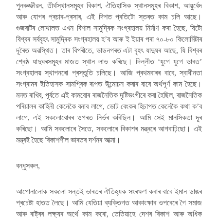
পুনৰুজ্জীৱন, তীৰ্থস্থানসমূহৰ বিকাশ, ঐতিহাসিক স্থানসমূহৰ বিকাশ, আয়ুৰ্বেদ
আৰু যোগৰ প্ৰচাৰ-প্ৰসাৰ, এই দিশত প্ৰতিটো স্তৰত কাম চলি আছে।
গুজৰাটৰ লোথালত এখন বিশাল সামুদ্ৰিক সংগ্ৰহালয় নিৰ্মাণ কৰা হৈছে, যিটো
বিশ্বৰ সৰ্ববৃহৎ সামুদ্ৰিক সংগ্ৰহালয় হ’ব আৰু ই ইয়াৰ পৰা ৭০-৮০ কিলোমিটাৰ
দূৰৈত অৱস্থিত। তাৰ বিপৰীতে, ভাডনগৰত এটা বৃহৎ যাদুঘৰ আছে, যি বিশ্বৰ
শ্ৰেষ্ঠ যাদুঘৰসমূহৰ মাজত স্থান লাভ কৰিছে। দিল্লীত ‘যুগে যুগে ভাৰত’
সংগ্ৰহালয় স্থাপনৰো প্ৰস্তুতি চলিছে। আজি প্ৰথমবাৰৰ বাবে, স্বাধীনতা
সংগ্ৰামৰ ইতিহাসক সামগ্ৰিক ৰূপত উন্মোচন কৰাৰ বাবে অৰ্থপূৰ্ণ কাম হৈছে।
মনত ৰাখিব, পূৰ্বতে এই কামবোৰ ৰাজনৈতিক দৃষ্টিভংগীৰে কৰা হৈছিল, ৰাজনৈতিক
পৰিয়ালৰ কাহিনী কেনেকৈ বনাব লাগে, ভোট বেংকৰ হিচাপত কেনেকৈ কথা ক’ব
লাগে, এই সকলোবোৰৰ ওপৰত নিৰ্ভৰ কৰিছিল। আমি সেই মানসিকতা দূৰ
কৰিছো। আমি সকলোৰে সৈতে, সকলোৰে বিকাশৰ মন্ত্ৰৰে আগবাঢ়িছো। এই
মন্ত্ৰই হৈছে বিকাশশীল ভাৰতৰ দৰ্শনৰ আত্মা।
বন্ধুসকল,
আপোনালোক সকলো সন্তই ভাৰতৰ ঐতিহ্যক সংৰক্ষণ কৰাৰ বাবে ইমান ডাঙৰ
প্ৰচেষ্টা হাতত লৈছে। আমি যেতিয়া ব্যক্তিগত আকাংক্ষাৰ ওপৰেৰে গৈ সমাজ
আৰু ৰাষ্ট্ৰৰ লক্ষ্যৰ অৰ্থে কাম কৰো, তেতিয়াহে দেশৰ বিকাশ আৰু অধিক