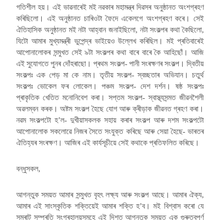
গতিশীল হয়। এই ভাৱনাৰেই মই নৱকাৰ মহামন্ত্ৰ দিৱসৰ অনুষ্ঠানত অংশগ্ৰহণ
কৰিছিলো। এই অনুষ্ঠানত চাৰিওটা ফৈদে একেলগে অংশগ্ৰহণ কৰে। সেই
ঐতিহাসিক অনুষ্ঠানত মই নটা আহ্বান জনাইছিলো, নটা সংকল্পৰ কথা কৈছিলো,
যিটো আমাৰ মুখ্যমন্ত্ৰী ভুপেন্দ্ৰ ভাইয়েও উল্লেখ কৰিছিল। মই প্ৰতিবাৰেই
আপোনালোকৰ সন্মুখত সেই ৯টা সংকল্পৰ কথা বাৰে বাৰে কৈ আহিছোঁ। আজি
এই সুযোগতে পুনৰ দোঁহৰাছো। প্ৰথম সংকল্প- পানী সংৰক্ষণৰ সংকল্প। দ্বিতীয়
সংকল্পঃ এক পেড় মা কে নাম। তৃতীয় সংকল্প- স্বচ্ছতাৰ অভিযান। চতুৰ্থ
সংকল্পঃ ভোকেল ফৰ লোকেল। পঞ্চম সংকল্প- দেশ দৰ্শন। ষষ্ঠ সংকল্পঃ
প্ৰাকৃতিক খেতিত মনোনিবেশ কৰা। সপ্তম সংকল্প- স্বাস্থ্যসন্মত জীৱনশৈলী
অৱলম্বন কৰক। অষ্টম সংকল্প হৈছে যোগ আৰু ক্ৰীড়াক জীৱনত গ্ৰহণ কৰা।
নৱম সংকল্পটো হ’ল- দুখীয়াসকলক সহায় কৰাৰ সংকল্প আৰু দশম সংকল্পটো
আপোনালোক সকলোৱে নিজৰ সৈতে সংযুক্ত কৰিছে আৰু সেয়া হৈছে- ভাৰতৰ
ঐতিহ্যৰ সংৰক্ষণ। আজিৰ এই কাৰ্যসূচীয়ে সেই কথাকে প্ৰতিফলিত কৰিছে।
বন্ধুসকল,
আগন্তুক সময়ত আমাৰ সন্মুখত বৃহৎ লক্ষ্য আৰু সংকল্প আছে। আমাৰ ঐক্য,
আমাৰ এই সাংস্কৃতিক শক্তিয়েই আমাৰ শক্তি হ’ব। মই বিশ্বাস কৰো যে
সম্ৰাট সম্প্ৰতি সংগ্ৰহালয়সমূহে এই দিশত আগন্তুক সময়ত এক গুৰুত্বপূৰ্ণ