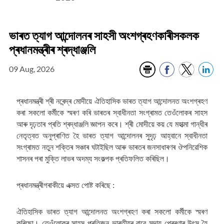
ভাৰত ত্যাগ আন্দোলনৰ সাহসী অংশগ্ৰহণকাৰীসকলক
প্ৰধানমন্ত্ৰীৰ শ্ৰদ্ধাঞ্জলি
09 Aug, 2026
প্ৰধানমন্ত্ৰী শ্ৰী নৰেন্দ্ৰ মোদীয়ে ঐতিহাসিক ভাৰত ত্যাগ আন্দোলনত অংশগ্ৰহণ
কৰা সকলো কৰ্মীকে স্মৰণ কৰি ভাৰতৰ স্বাধীনতা সংগ্ৰামত তেওঁলোকৰ সাহস
আৰু দৃঢ়তাৰ প্ৰতি শ্ৰদ্ধাঞ্জলি জ্ঞাপন কৰে। শ্ৰী মোদীয়ে কয় যে মহাত্মা গান্ধীৰ
নেতৃত্বত অনুপ্ৰাণিত হৈ ভাৰত ত্যাগ আন্দোলনৰ সুদৃঢ় আহ্বানে স্বাধীনতা
সংগ্ৰামত নতুন শক্তিৰ সঞ্চাৰ ঘটাইছিল আৰু ভাৰতৰ জনসাধাৰণৰ ঔপনিৱেশিক
শাসনৰ পৰা মুক্তি লাভৰ অদম্য সংকল্পক প্ৰতিফলিত কৰিছিল।
প্ৰধানমন্ত্ৰীগৰাকীয়ে এক্সত পোষ্ট কৰিছে :
ঐতিহাসিক ভাৰত ত্যাগ আন্দোলনত অংশগ্ৰহণ কৰা সকলো কৰ্মীকে স্মৰণ
কৰিছো। তেওঁলোকৰ সাহস প্ৰতিজন ভাৰতীয়ৰ বাবে সদায় প্ৰেৰণাৰ উৎস হৈ