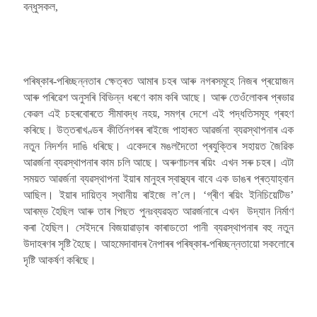
বন্ধুসকল,
পৰিষ্কাৰ-পৰিচ্ছন্নতাৰ ক্ষেত্ৰত আমাৰ চহৰ আৰু নগৰসমূহে নিজৰ প্ৰয়োজন
আৰু পৰিৱেশ অনুসৰি বিভিন্ন ধৰণে কাম কৰি আছে। আৰু তেওঁলোকৰ প্ৰভাৱ
কেৱল এই চহৰবোৰতে সীমাবদ্ধ নহয়, সমগ্ৰ দেশে এই পদ্ধতিসমূহ গ্ৰহণ
কৰিছে। উত্তৰাখণ্ডৰ কীৰ্তিনগৰৰ ৰাইজে পাহাৰত আৱৰ্জনা ব্যৱস্থাপনাৰ এক
নতুন নিদৰ্শন দাঙি ধৰিছে। একেদৰে মঙলদৈতো প্ৰযুক্তিৰ সহায়ত জৈৱিক
আৱৰ্জনা ব্যৱস্থাপনাৰ কাম চলি আছে। অৰুণাচলৰ ৰয়িং এখন সৰু চহৰ। এটা
সময়ত আৱৰ্জনা ব্যৱস্থাপনা ইয়াৰ মানুহৰ স্বাস্থ্যৰ বাবে এক ডাঙৰ প্ৰত্যাহ্বান
আছিল। ইয়াৰ দায়িত্ব স্থানীয় ৰাইজে ল’লে। ‘গ্ৰীণ ৰয়িং ইনিচিয়েটিভ’
আৰম্ভ হৈছিল আৰু তাৰ পিছত পুনঃব্যৱহৃত আৱৰ্জনাৰে এখন উদ্যান নিৰ্মাণ
কৰা হৈছিল। সেইদৰে বিজয়াৱাড়াৰ কাৰাডতো পানী ব্যৱস্থাপনাৰ বহু নতুন
উদাহৰণৰ সৃষ্টি হৈছে। আহমেদাবাদৰ নৈপাৰৰ পৰিষ্কাৰ-পৰিচ্ছন্নতায়ো সকলোৰে
দৃষ্টি আকৰ্ষণ কৰিছে।