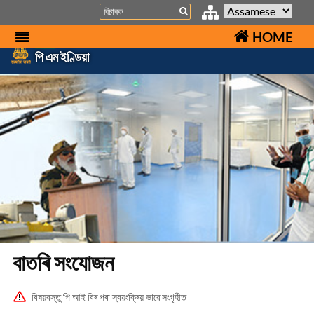
Search
HOME
পি এম ইণ্ডিয়া
বাতৰি সংযোজন
বিষয়বস্তু পি আই বিৰ পৰা স্বয়ংক্ৰিয় ভাৱে সংগৃহীত