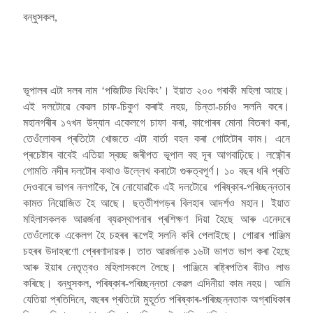
বন্ধুসকল,
ভূপালৰ এটা দলৰ নাম ‘পজিটিভ থিংকিং’। ইয়াত ২০০ গৰাকী মহিলা আছে।
এই দলটোৱে কেৱল চাফ-চিকুণ কৰাই নহয়, চিন্তা-চৰ্চাও সলনি কৰে।
মহানগৰীৰ ১৭খন উদ্যান একেলগে চাফা কৰা, কাপোৰৰ মোনা বিতৰণ কৰা,
তেওঁলোকৰ প্ৰতিটো খোজতে এটা বাৰ্তা বহন কৰা গোটটোৰ কাম। এনে
প্ৰচেষ্টাৰ বাবেই এতিয়া স্বচ্ছ জৰীপত ভূপাল বহু দূৰ আগবাঢ়িছে। লক্ষ্ণৌৰ
গোমতি নদীৰ দলটোৰ কথাও উল্লেখ কৰাটো গুৰুত্বপূৰ্ণ। ১০ বছৰ ধৰি প্ৰতি
দেওবাৰে ভাগৰ নলগাকৈ, ৰৈ নোযোৱাকৈ এই দলটোৱে পৰিষ্কাৰ-পৰিচ্ছন্নতাৰ
কামত নিয়োজিত হৈ আছে। ছত্তীশগড়ৰ বিলহাৰ আদৰ্শও মহান। ইয়াত
মহিলাসকলক আৱৰ্জনা ব্যৱস্থাপনাৰ প্ৰশিক্ষণ দিয়া হৈছে আৰু এনেদৰে
তেওঁলোকে একেলগ হৈ চহৰৰ ৰূপেই সলনি কৰি পেলাইছে। গোৱাৰ পাঞ্জিম
চহৰৰ উদাহৰণো প্ৰেৰণাদায়ক। তাত আৱৰ্জনাক ১৬টা ভাগত ভাগ কৰা হৈছে
আৰু ইয়াৰ নেতৃত্বও মহিলাসকলে লৈছে। পাঞ্জিমে ৰাষ্ট্ৰপতিৰ বঁটাও লাভ
কৰিছে। বন্ধুসকল, পৰিষ্কাৰ-পৰিচ্ছন্নতা কেৱল এদিনীয়া কাম নহয়। আমি
যেতিয়া প্ৰতিদিনে, বছৰৰ প্ৰতিটো মুহূৰ্তত পৰিষ্কাৰ-পৰিচ্ছন্নতাক অগ্ৰাধিকাৰ