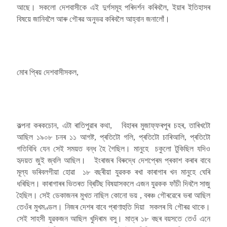
আছে। সকলো দেশবাসীকে এই দুৰ্গসমূহ পৰিদৰ্শন কৰিবলৈ, ইয়াৰ ইতিহাসৰ
বিষয়ে জানিবলৈ আৰু গৌৰৱ অনুভৱ কৰিবলৈ আহ্বান জনালোঁ।
মোৰ প্ৰিয় দেশবাসীসকল,
কল্পনা কৰকচোন, এটা ৰাতিপুৱাৰ কথা, বিহাৰৰ মুজাফ্ফৰপুৰ চহৰ, তাৰিখটো
আছিল ১৯০৮ চনৰ ১১ আগষ্ট, প্ৰতিটো গলি, প্ৰতিটো চাৰিআলি, প্ৰতিটো
গতিবিধি যেন সেই সময়ত বন্ধ হৈ গৈছিল। মানুহে চকুলো টুকিছিল যদিও
হৃদয়ত জুই জ্বলি আছিল। ইংৰাজৰ বিৰুদ্ধে দেশপ্ৰেম প্ৰকাশ কৰাৰ বাবে
মূল্য ভৰিবলগীয়া হোৱা ১৮ বছৰীয়া যুৱকক ৰখা কাৰাগাৰ খন মানুহে ঘেৰি
ধৰিছিল। কাৰাগাৰৰ ভিতৰত ব্ৰিটিছ বিষয়াসকলে এজন যুৱকক ফাঁচী দিবলৈ সাজু
হৈছিল। সেই ডেকাজনৰ মুখত নাছিল কোনো ভয় , বৰঞ্চ গৌৰৱেৰে ভৰা আছিল
তেওঁৰ মুখমণ্ডল। নিজৰ দেশৰ বাবে প্ৰাণাহুতি দিয়া সকলৰ যি গৌৰৱ থাকে।
সেই সাহসী যুৱকজন আছিল খুদিৰাম বসু। মাত্ৰ ১৮ বছৰ বয়সতে তেওঁ এনে