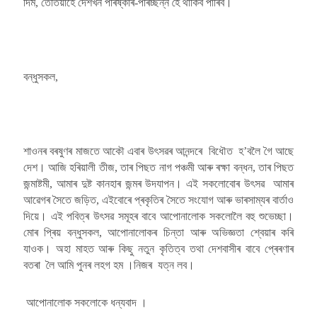
দিম, তেতিয়াহে দেশখন পৰিষ্কাৰ-পৰিচ্ছন্ন হৈ থাকিব পাৰিব।
বন্ধুসকল,
শাওনৰ বৰষুণৰ মাজতে আকৌ এবাৰ উৎসৱৰ আনন্দৰে বিধৌত হ’বলৈ গৈ আছে
দেশ। আজি হৰিয়ালী তীজ, তাৰ পিছত নাগ পঞ্চমী আৰু ৰক্ষা বন্ধন, তাৰ পিছত
জন্মাষ্টমী, আমাৰ দুষ্ট কানহাৰ জন্মৰ উদযাপন। এই সকলোবোৰ উৎসৱ আমাৰ
আৱেগৰ সৈতে জড়িত, এইবোৰে প্ৰকৃতিৰ সৈতে সংযোগ আৰু ভাৰসাম্যৰ বাৰ্তাও
দিয়ে। এই পবিত্ৰ উৎসৱ সমূহৰ বাবে আপোনালোক সকলোলৈ বহু শুভেচ্ছা।
মোৰ প্ৰিয় বন্ধুসকল, আপোনালোকৰ চিন্তা আৰু অভিজ্ঞতা শ্বেয়াৰ কৰি
যাওক। অহা মাহত আৰু কিছু নতুন কৃতিত্ব তথা দেশবাসীৰ বাবে প্ৰেৰণাৰ
বতৰা লৈ আমি পুনৰ লহগ হম ।নিজৰ যত্ন লব।
আপোনালোক সকলোকে ধন্যবাদ ।