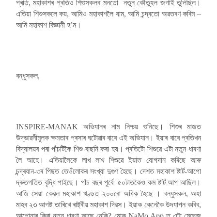
প্ৰতি, মহাকাশৰ প্ৰতিও শিশুসকলৰ মনতো নতুন কৌতুহল জগাই তুলিছিল।
এতিয়া শিশুসকলে কয়, আমিও মহাকাশলৈ যাম, আমি চন্দ্ৰতো অৱতৰণ কৰিম –
আমি মহাকাশ বিজ্ঞানী হ’ম।
বন্ধুসকল,
INSPIRE-MANAK অভিযানৰ নাম নিশ্চয় শুনিছে। শিশুৰ মাজত
উদ্ভাৱনীমূলক ক্ষমতাৰ প্ৰসাৰ ঘটোৱাৰ বাবে এই অভিযান। ইয়াৰ বাবে প্ৰতিখন
বিদ্যালয়ৰ পৰা পাঁচটিকৈ শিশু বাছনি কৰা হয়। প্ৰতিটো শিশুৱে এটা নতুন ধাৰণা
লৈ আহে। এতিয়ালৈকে লাখ লাখ শিশুৱে ইয়াত যোগদান কৰিছে আৰু
চন্দ্ৰযান-৩ৰ পিছত তেওঁলোকৰ সংখ্যা দুগুণ হৈছে। দেশত মহাকাশ ষ্টাৰ্ট-আপো
দ্ৰুতগতিত বৃদ্ধি পাইছে। পাঁচ বছৰ পূৰ্বে ৫০টাতকৈও কম ষ্টাৰ্ট আপ আছিল।
আজি সেয়া কেৱল মহাকাশ খণ্ডত ২০০ৰো অধিক হৈছে । বন্ধুসকল, অহা
মাহৰ ২৩ আগষ্ট তাৰিখে ৰাষ্ট্ৰীয় মহাকাশ দিৱস। ইয়াক কেনেকৈ উদযাপন কৰিব,
আপোনাৰ কিবা নতুন ধাৰণা আছে নেকি? মোক NaMo App ত এটা মেছেজ