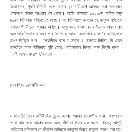
ডিজাইনাৰ, পুৰণি শিপিনী আৰু আমাৰ যুৱ ষ্টাৰ্ট-আপ আৰম্ভ কৰা সকলোৱে
একেলগে ইয়াক আগুৱাই লৈ গৈছে। আজি ভাৰতত ৩০০০ৰো অধিক বস্ত্ৰ
খণ্ডৰ ষ্টাৰ্ট-আপ সক্ৰিয় হৈ আছে। বহু ষ্টাৰ্ট-আপে ভাৰতৰ হেণ্ডলুমৰ পৰিচয়ক
বিশ্বব্যাপী উচ্চতা প্ৰদান কৰিছে। বন্ধুসকল, ২০৪৭ চনৰ উন্নত ভাৰতৰ পথ
আত্মনিৰ্ভৰশীলতাৰ মাজেৰে পাৰ হৈ গৈছে আৰু ‘আত্মনিৰ্ভৰ ভাৰত’ৰ আটাইতকৈ
ডাঙৰ ভিত্তি হ’ল – ‘স্থানীয়ৰ বাবে কণ্ঠস্বৰ’। ভাৰতত নিৰ্মিত, যি এজন
ভাৰতীয়ৰ ঘামৰ বিনিময়ত সৃষ্টি হৈছে, সেইবোৰহে কিনক আৰু বিক্ৰী কৰক।
এয়াই আমাৰ সংকল্প হ’ব লাগে।
মোৰ প্ৰিয় দেশবাসীসকল,
ভাৰতৰ বৈচিত্ৰ্যৰ আটাইতকৈ সুন্দৰ আভাস আমাৰ লোকগীত তথা পৰম্পৰাত
পোৱা যায় আৰু আমাৰ ভজন আৰু কীৰ্তনো ইয়াৰ এক অংশ। কিন্তু আপুনি
কেতিয়াবা শুনিছেনে যে কীৰ্তনৰ জৰিয়তে বনজুইৰ বিষয়ে মানুহক সজাগ কৰা হয়?