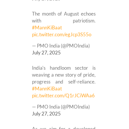
The month of August echoes
with patriotism.
#MannKiBaat
pic.twitter.com/egJcp3S55o
— PMO India (@PMOIndia)
July 27, 2025
India's handloom sector is
weaving a new story of pride,
progress and self-reliance.
#MannKiBaat
pic.twitter.com/Q1rJCiWAa6
— PMO India (@PMOIndia)
July 27, 2025
As we aim for a developed