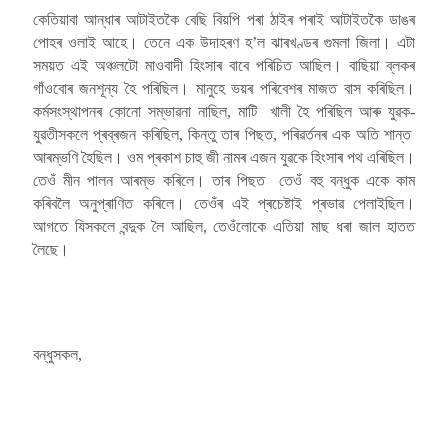
কেতিয়াবা আন্ধাৰ আটাইতকৈ বেছি বিয়পি পৰা ঠাইৰ পৰাই আটাইতকৈ ডাঙৰ
পোহৰ ওলাই আহে। তেনে এক উদাহৰণ হ’ল ঝাৰখণ্ডৰ গুমলা জিলা। এটা
সময়ত এই অঞ্চলটো মাওবাদী হিংসাৰ বাবে পৰিচিত আছিল। বাছিয়া ব্লকৰ
গাঁওবোৰ জনশূন্য হৈ পৰিছিল। মানুহে ভয়ৰ পৰিবেশৰ মাজত বাস কৰিছিল।
কৰ্মসংস্থাপনৰ কোনো সম্ভাৱনা নাছিল, মাটি খালী হৈ পৰিছিল আৰু যুৱক-
যুৱতীসকলে প্ৰব্ৰজন কৰিছিল, কিন্তু তাৰ পিছত, পৰিৱৰ্তনৰ এক অতি শান্ত
আৰম্ভণি হৈছিল। ওম প্ৰকাশ চাহু জী নামৰ এজন যুৱকে হিংসাৰ পথ এৰিছিল।
তেওঁ মীন পালন আৰম্ভ কৰিলে। তাৰ পিছত তেওঁ বহু বন্ধুক একে কাম
কৰিবলৈ অনুপ্ৰাণিত কৰিলে। তেওঁৰ এই প্ৰচেষ্টাই প্ৰভাৱ পেলাইছিল।
আগতে যিসকলে বন্দুক লৈ আছিল, তেওঁলোকে এতিয়া মাছ ধৰা জাল হাতত
লৈছে।
বন্ধুসকল,