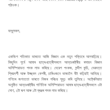
পঠাওক।
বন্ধুসকল,
একবিংশ শতিকাত ভাৰতত আজি বিজ্ঞান এক নতুন শক্তিৰে আগবাঢ়িছে।
কিছুদিন পূৰ্বে আমাৰ ছাত্ৰ-ছাত্ৰীসকলে আন্তঃৰাষ্ট্ৰীয় ৰসায়ন বিজ্ঞান
অলিম্পিয়াডত পদক লাভ কৰিছে। দেৱেশ পংকজ, সন্দীপ কুচি, দেৱদত্ত
প্ৰিয়দৰ্শী আৰু উজ্জ্বল কেশৰী, চাৰিওজনে ভাৰতলৈ বঁটা কঢ়িয়াই আনিছে।
গণিতৰ জগততো ভাৰতে নিজৰ পৰিচয় সুদৃঢ় কৰি তুলিছে। অষ্ট্ৰেলিয়াত
অনুষ্ঠিত আন্তঃৰাষ্ট্ৰীয় গাণিতিক অলিম্পিয়াডত আমাৰ ছাত্ৰ-ছাত্ৰীসকলে ৩টা
সোণ, ২টা ৰূপ আৰু ১টা ব্ৰঞ্জৰ পদক লাভ কৰিছে।