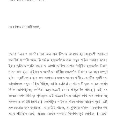
মোৰ প্ৰিয় দেশবাসীসকল,
১৯০৫ চনৰ ৭ আগষ্টৰ পৰা আন এক বিপ্লৱ আৰম্ভ হয়।স্বদেশী জাগৰণে
স্থানীয় সামগ্ৰী আৰু বিশেষকৈ হস্ততাঁতক এক নতুন শক্তি প্ৰদান কৰে।
ইয়াৰ স্মৃতিতে প্ৰতি বছৰে ৭ আগষ্ট তাৰিখে দেশত ‘ৰাষ্ট্ৰীয় হস্ততাঁত দিৱস’
পালন কৰা হয়। এইবাৰ ৭ আগষ্টত ‘ৰাষ্ট্ৰীয় হস্ততাঁত দিৱস’ৰ ১০ বছৰ সম্পূৰ্ণ
হ’ব। স্বাধীনতাৰ বাবে কৰা সংগ্ৰামৰ সময়ত আমাৰ খাদীয়ে যেনেকৈ স্বাধীনতা
আন্দোলনক নতুন শক্তি দিছিল, আজি যেতিয়া দেশখনে উন্নত ভাৰত হোৱাৰ
দিশত আগবাঢ়িছে, তেতিয়া বস্ত্ৰ খণ্ডই দেশৰ শক্তি হৈ পৰিছে। এই ১০
বছৰত দেশৰ বিভিন্ন প্ৰান্তত এই খণ্ডৰ সৈতে জড়িত লাখ লাখ লোকে বহু
সফলতাৰ কাহিনী লিখিছে। মহাৰাষ্ট্ৰৰ পাইথান গাঁৱৰ কবিতা ধাৱালে পূৰ্বে এটা
সৰু কোঠাত কাম কৰিছিল – তাত ঠাই নাছিল, সা-সুবিধাও নাছিল। চৰকাৰৰ পৰা
সহায় পাইছিল তেওঁ, এতিয়া তেওঁৰ দক্ষতাই বিকাশৰ মুখ দেখিছে । তেওঁ