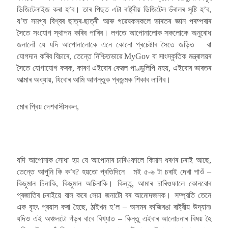
ডিজিটেলাইজ কৰা হ’ব। তাৰ পিছত এটা ৰাষ্ট্ৰীয় ডিজিটেল ভঁৰালৰ সৃষ্টি হ’ব,
য’ত সমগ্ৰ বিশ্বৰ ছাত্ৰ-ছাত্ৰী আৰু গৱেষকসকলে ভাৰতৰ জ্ঞান পৰম্পৰাৰ
সৈতে সংযোগ স্থাপন কৰিব পাৰিব। লগতে আপোনালোক সকলোকে অনুৰোধ
জনালোঁ যে যদি আপোনালোকে এনে কোনো প্ৰচেষ্টাৰ সৈতে জড়িত বা
যোগদান কৰিব বিচাৰে, তেন্তে নিশ্চিতভাৱে MyGov বা সাংস্কৃতিক মন্ত্ৰালয়ৰ
সৈতে যোগাযোগ কৰক, কাৰণ এইবোৰ কেৱল পাণ্ডুলিপি নহয়, এইবোৰ ভাৰতৰ
আত্মাৰ অধ্যায়, যিবোৰ আমি আগন্তুক প্ৰজন্মক শিকাব লাগিব।
মোৰ প্ৰিয় দেশবাসীসকল,
যদি আপোনাক সোধা হয় যে আপোনাৰ চাৰিওফালে কিমান ধৰণৰ চৰাই আছে,
তেন্তে আপুনি কি ক’ব? হয়তো প্ৰতিদিনে মই ৫-৬ টা চৰাই দেখা পাওঁ –
কিছুমান চিনাকি, কিছুমান অচিনাকি। কিন্তু, আমাৰ চাৰিওফালে কোনবোৰ
প্ৰজাতিৰ চৰাইয়ে বাস কৰে সেয়া জনাটো বৰ আমোদজনক। সম্প্রতি তেনে
এক বৃহৎ প্রয়াস কৰা হৈছে, ঠাইখন হ’ল – অসমৰ কাজিৰঙা ৰাষ্ট্রীয় উদ্যান৷
যদিও এই অঞ্চলটো গঁড়ৰ বাবে বিখ্যাত – কিন্তু এইবাৰ আলোচনাৰ বিষয় হৈ