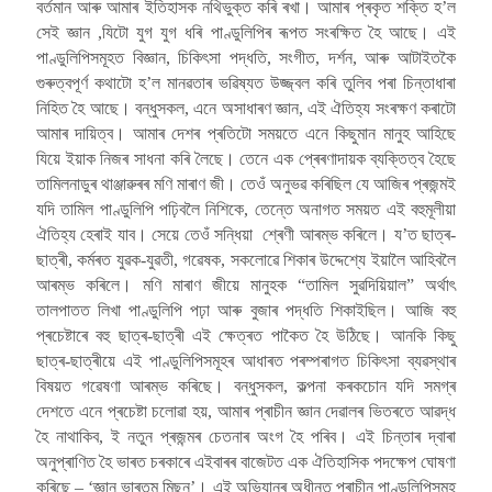
বৰ্তমান আৰু আমাৰ ইতিহাসক নথিভুক্ত কৰি ৰখা। আমাৰ প্ৰকৃত শক্তি হ’ল
সেই জ্ঞান ,যিটো যুগ যুগ ধৰি পাণ্ডুলিপিৰ ৰূপত সংৰক্ষিত হৈ আছে। এই
পাণ্ডুলিপিসমূহত বিজ্ঞান, চিকিৎসা পদ্ধতি, সংগীত, দৰ্শন, আৰু আটাইতকৈ
গুৰুত্বপূৰ্ণ কথাটো হ’ল মানৱতাৰ ভৱিষ্যত উজ্জ্বল কৰি তুলিব পৰা চিন্তাধাৰা
নিহিত হৈ আছে। বন্ধুসকল, এনে অসাধাৰণ জ্ঞান, এই ঐতিহ্য সংৰক্ষণ কৰাটো
আমাৰ দায়িত্ব। আমাৰ দেশৰ প্ৰতিটো সময়তে এনে কিছুমান মানুহ আহিছে
যিয়ে ইয়াক নিজৰ সাধনা কৰি লৈছে। তেনে এক প্ৰেৰণাদায়ক ব্যক্তিত্ব হৈছে
তামিলনাডুৰ থাঞ্জাৱুৰৰ মণি মাৰাণ জী। তেওঁ অনুভৱ কৰিছিল যে আজিৰ প্ৰজন্মই
যদি তামিল পাণ্ডুলিপি পঢ়িবলৈ নিশিকে, তেন্তে অনাগত সময়ত এই বহুমূলীয়া
ঐতিহ্য হেৰাই যাব। সেয়ে তেওঁ সন্ধিয়া শ্ৰেণী আৰম্ভ কৰিলে। য’ত ছাত্ৰ-
ছাত্ৰী, কৰ্মৰত যুৱক-যুৱতী, গৱেষক, সকলোৱে শিকাৰ উদ্দেশ্যে ইয়ালৈ আহিবলৈ
আৰম্ভ কৰিলে। মণি মাৰাণ জীয়ে মানুহক “তামিল সুৱদিয়িয়াল” অৰ্থাৎ
তালপাতত লিখা পাণ্ডুলিপি পঢ়া আৰু বুজাৰ পদ্ধতি শিকাইছিল। আজি বহু
প্ৰচেষ্টাৰে বহু ছাত্ৰ-ছাত্ৰী এই ক্ষেত্ৰত পাকৈত হৈ উঠিছে। আনকি কিছু
ছাত্ৰ-ছাত্ৰীয়ে এই পাণ্ডুলিপিসমূহৰ আধাৰত পৰম্পৰাগত চিকিৎসা ব্যৱস্থাৰ
বিষয়ত গৱেষণা আৰম্ভ কৰিছে। বন্ধুসকল, কল্পনা কৰকচোন যদি সমগ্ৰ
দেশতে এনে প্ৰচেষ্টা চলোৱা হয়, আমাৰ প্ৰাচীন জ্ঞান দেৱালৰ ভিতৰতে আৱদ্ধ
হৈ নাথাকিব, ই নতুন প্ৰজন্মৰ চেতনাৰ অংগ হৈ পৰিব। এই চিন্তাৰ দ্বাৰা
অনুপ্ৰাণিত হৈ ভাৰত চৰকাৰে এইবাৰৰ বাজেটত এক ঐতিহাসিক পদক্ষেপ ঘোষণা
কৰিছে – ‘জ্ঞান ভাৰতম মিছন’। এই অভিযানৰ অধীনত প্ৰাচীন পাণ্ডুলিপিসমূহ