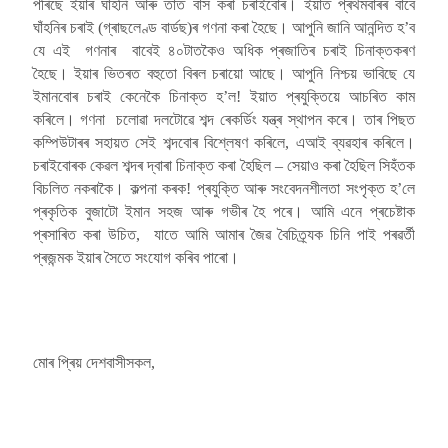
পৰিছে ইয়াৰ ঘাঁহনি আৰু তাত বাস কৰা চৰাইবোৰ। ইয়াত প্ৰথমবাৰৰ বাবে
ঘাঁহনিৰ চৰাই (গ্ৰাছলেণ্ড বাৰ্ডছ)ৰ গণনা কৰা হৈছে। আপুনি জানি আনন্দিত হ’ব
যে এই গণনাৰ বাবেই ৪০টাতকৈও অধিক প্ৰজাতিৰ চৰাই চিনাক্তকৰণ
হৈছে। ইয়াৰ ভিতৰত বহুতো বিৰল চৰায়ো আছে। আপুনি নিশ্চয় ভাবিছে যে
ইমানবোৰ চৰাই কেনেকৈ চিনাক্ত হ’ল! ইয়াত প্ৰযুক্তিয়ে আচৰিত কাম
কৰিলে। গণনা চলোৱা দলটোৱে শব্দ ৰেকৰ্ডিং যন্ত্ৰ স্থাপন কৰে। তাৰ পিছত
কম্পিউটাৰৰ সহায়ত সেই শব্দবোৰ বিশ্লেষণ কৰিলে, এআই ব্যৱহাৰ কৰিলে।
চৰাইবোৰক কেৱল শব্দৰ দ্বাৰা চিনাক্ত কৰা হৈছিল – সেয়াও কৰা হৈছিল সিহঁতক
বিচলিত নকৰাকৈ। কল্পনা কৰক! প্ৰযুক্তি আৰু সংবেদনশীলতা সংপৃক্ত হ’লে
প্ৰকৃতিক বুজাটো ইমান সহজ আৰু গভীৰ হৈ পৰে। আমি এনে প্ৰচেষ্টাক
প্ৰসাৰিত কৰা উচিত, যাতে আমি আমাৰ জৈৱ বৈচিত্ৰ্যক চিনি পাই পৰৱৰ্তী
প্ৰজন্মক ইয়াৰ সৈতে সংযোগ কৰিব পাৰো।
মোৰ প্ৰিয় দেশবাসীসকল,