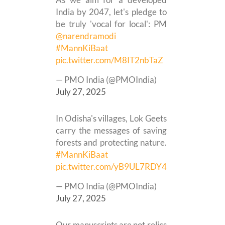
India by 2047, let's pledge to
be truly 'vocal for local': PM
@narendramodi
#MannKiBaat
pic.twitter.com/M8IT2nbTaZ
— PMO India (@PMOIndia)
July 27, 2025
In Odisha's villages, Lok Geets
carry the messages of saving
forests and protecting nature.
#MannKiBaat
pic.twitter.com/yB9UL7RDY4
— PMO India (@PMOIndia)
July 27, 2025
Our manuscripts are not relics