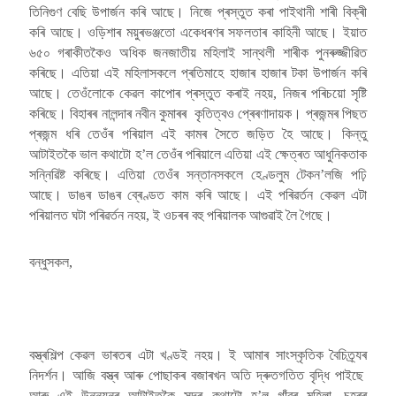
তিনিগুণ বেছি উপাৰ্জন কৰি আছে। নিজে প্ৰস্তুত কৰা পাইথানী শাৰী বিক্ৰী
কৰি আছে। ওড়িশাৰ ময়ুৰভঞ্জতো একেধৰণৰ সফলতাৰ কাহিনী আছে। ইয়াত
৬৫০ গৰাকীতকৈও অধিক জনজাতীয় মহিলাই সান্থলী শাৰীক পুনৰুজ্জীৱিত
কৰিছে। এতিয়া এই মহিলাসকলে প্ৰতিমাহে হাজাৰ হাজাৰ টকা উপাৰ্জন কৰি
আছে। তেওঁলোকে কেৱল কাপোৰ প্ৰস্তুত কৰাই নহয়, নিজৰ পৰিচয়ো সৃষ্টি
কৰিছে। বিহাৰৰ নালন্দাৰ নবীন কুমাৰৰ কৃতিত্বও প্ৰেৰণাদায়ক। প্ৰজন্মৰ পিছত
প্ৰজন্ম ধৰি তেওঁৰ পৰিয়াল এই কামৰ সৈতে জড়িত হৈ আছে। কিন্তু
আটাইতকৈ ভাল কথাটো হ’ল তেওঁৰ পৰিয়ালে এতিয়া এই ক্ষেত্ৰত আধুনিকতাক
সন্নিৱিষ্ট কৰিছে। এতিয়া তেওঁৰ সন্তানসকলে হেণ্ডলুম টেকন’লজি পঢ়ি
আছে। ডাঙৰ ডাঙৰ ব্ৰেণ্ডত কাম কৰি আছে। এই পৰিৱৰ্তন কেৱল এটা
পৰিয়ালত ঘটা পৰিৱৰ্তন নহয়, ই ওচৰৰ বহু পৰিয়ালক আগুৱাই লৈ গৈছে।
বন্ধুসকল,
বস্ত্ৰশিল্প কেৱল ভাৰতৰ এটা খণ্ডই নহয়। ই আমাৰ সাংস্কৃতিক বৈচিত্ৰ্যৰ
নিদৰ্শন। আজি বস্ত্ৰ আৰু পোছাকৰ বজাৰখন অতি দ্ৰুতগতিত বৃদ্ধি পাইছে
আৰু এই উন্নয়নৰ আটাইতকৈ সুন্দৰ কথাটো হ’ল গাঁৱৰ মহিলা, চহৰৰ