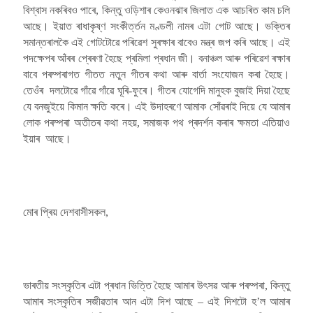
বিশ্বাস নকৰিবও পাৰে, কিন্তু ওড়িশাৰ কেওনঝাৰ জিলাত এক আচৰিত কাম চলি
আছে। ইয়াত ৰাধাকৃষ্ণ সংকীৰ্ত্তন মণ্ডলী নামৰ এটা গোট আছে। ভক্তিৰ
সমান্তৰালকৈ এই গোটটোৱে পৰিৱেশ সুৰক্ষাৰ বাবেও মন্ত্ৰ জপ কৰি আছে। এই
পদক্ষেপৰ আঁৰৰ প্ৰেৰণা হৈছে প্ৰমিলা প্ৰধান জী। বনাঞ্চল আৰু পৰিৱেশ ৰক্ষাৰ
বাবে পৰম্পৰাগত গীতত নতুন গীতৰ কথা আৰু বাৰ্তা সংযোজন কৰা হৈছে।
তেওঁৰ দলটোৱে গাঁৱে গাঁৱে ঘূৰি-ফুৰে। গীতৰ যোগেদি মানুহক বুজাই দিয়া হৈছে
যে বনজুইয়ে কিমান ক্ষতি কৰে। এই উদাহৰণে আমাক সোঁৱৰাই দিয়ে যে আমাৰ
লোক পৰম্পৰা অতীতৰ কথা নহয়, সমাজক পথ প্ৰদৰ্শন কৰাৰ ক্ষমতা এতিয়াও
ইয়াৰ আছে।
মোৰ প্ৰিয় দেশবাসীসকল,
ভাৰতীয় সংস্কৃতিৰ এটা প্ৰধান ভিত্তি হৈছে আমাৰ উৎসৱ আৰু পৰম্পৰা, কিন্তু
আমাৰ সংস্কৃতিৰ সজীৱতাৰ আন এটা দিশ আছে – এই দিশটো হ’ল আমাৰ