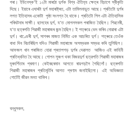
পৰা। ইউনেস্ক’ই ১২টা মাৰাঠা দুৰ্গক বিশ্ব ঐতিহ্য ক্ষেত্ৰ হিচাপে স্বীকৃতি
দিছে। ইয়াৰে এঘাৰটা দুৰ্গ মহাৰাষ্ট্ৰত, এটা তামিলনাডুত আছে। প্ৰতিটো দুৰ্গৰ
লগত ইতিহাসৰ একোটা পৃষ্ঠা সংলগ্ন হৈ থাকে। প্ৰতিটো শিল এটা ঐতিহাসিক
পৰিঘটনাৰ সাক্ষী। ছালহেৰ দুৰ্গ, য’ত মোগলসকল পৰাজিত হৈছিল। শিৱনেৰী,
য’ত ছত্ৰপতি শিৱাজী মহাৰাজৰ জন্ম হৈছিল। ই শত্ৰুৱে ভেদ কৰিব নোৱাৰা এটা
দুৰ্গ। খাণ্ডেৰী দুৰ্গ, সাগৰৰ মাজত নিৰ্মিত এক আচৰিত দুৰ্গ। শত্ৰুৱে তেওঁক
বাধা দিব বিচাৰিছিল যদিও শিৱাজী মহাৰাজে অসম্ভৱক সম্ভৱ কৰি তুলিছিল।
আফজল খান পৰাজিত হোৱা প্ৰতাপগড় দুৰ্গৰ দেৱালত আজিও এই কাহিনী
প্ৰতিধ্বনিত হৈ আছে। গোপন সুৰংগ থকা বিজয়দুৰ্গ ছত্রপতি শিৱাজী মহাৰাজৰ
দূৰদৰ্শিতাৰ প্ৰমাণ। কেইবছৰমান আগতে ৰায়গড়লৈ গৈছিলোঁ। ছত্ৰপতি
শিৱাজী মহাৰাজৰ প্ৰতিমূৰ্তিৰ আগত প্ৰণাম জনাইছিলো। এই অভিজ্ঞতা
গোটেই জীৱন মনত থাকিব।
বন্ধুসকল,