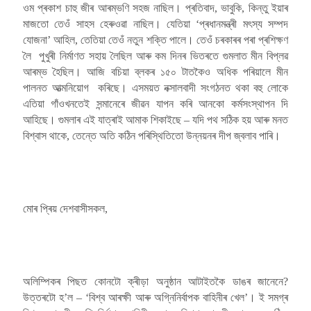
ওম প্ৰকাশ চাহু জীৰ আৰম্ভণি সহজ নাছিল। প্ৰতিবাদ, ভাবুকি, কিন্তু ইয়াৰ
মাজতো তেওঁ সাহস হেৰুওৱা নাছিল। যেতিয়া ‘প্ৰধানমন্ত্ৰী মৎস্য সম্পদ
যোজনা’ আহিল, তেতিয়া তেওঁ নতুন শক্তি পালে। তেওঁ চৰকাৰৰ পৰা প্ৰশিক্ষণ
লৈ পুখুৰী নিৰ্মাণত সহায় লৈছিল আৰু কম দিনৰ ভিতৰতে গুমলাত মীন বিপ্লৱ
আৰম্ভ হৈছিল। আজি বচিয়া ব্লকৰ ১৫০ টাতকৈও অধিক পৰিয়ালে মীন
পালনত আত্মনিয়োগ কৰিছে। এসময়ত নক্সালবাদী সংগঠনত থকা বহু লোকে
এতিয়া গাঁওখনতেই সন্মানেৰে জীৱন যাপন কৰি আনকো কৰ্মসংস্থাপন দি
আহিছে। গুমলাৰ এই যাত্ৰাই আমাক শিকাইছে – যদি পথ সঠিক হয় আৰু মনত
বিশ্বাস থাকে, তেন্তে অতি কঠিন পৰিস্থিতিতো উন্নয়নৰ দীপ জ্বলাব পাৰি।
মোৰ প্ৰিয় দেশবাসীসকল,
অলিম্পিকৰ পিছত কোনটো ক্ৰীড়া অনুষ্ঠান আটাইতকৈ ডাঙৰ জানেনে?
উত্তৰটো হ’ল – ‘বিশ্ব আৰক্ষী আৰু অগ্নিনিৰ্বাপক বাহিনীৰ খেল’। ই সমগ্ৰ