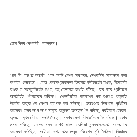
মোৰ প্ৰিয় দেশবাসী, নমস্কাৰ।
‘মন কি বাত’ত আকৌ এবাৰ আমি দেশৰ সফলতা, দেশবাসীৰ সাফল্যৰ কথা
ক’বলৈ ওলাইছো। যোৱা কেইসপ্তাহমানৰ ভিতৰত ক্ৰীড়ায়েই হওক, বিজ্ঞানেই
হওক বা সংস্কৃতিয়েই হওক, বহু ক্ষেত্ৰত কথাই ঘটিছে, যাৰ বাবে প্ৰতিজন
ভাৰতীয়ই গৌৰৱবোধ কৰিছে। শেহতীয়াকৈ মহাকাশৰ পৰা শুভাংশু শুক্লাই
উভতি অহাক লৈ দেশত ব্যাপক চৰ্চা চলিছে। শুভাংশুৱে নিৰাপদে পৃথিৱীত
অৱতৰণ কৰাৰ লগে লগে মানুহে আনন্দত আত্মহাৰা হৈ পৰিছে, প্ৰতিজন লোকৰ
হৃদয়ত সুখৰ ঢৌৱে খেলাই গৈছে। সমগ্ৰ দেশ গৌৰাৱান্বিত হৈ পৰিছে। মোৰ
মনত পৰিছে, ২০২৩ চনৰ আগষ্ট মাহত যেতিয়া চন্দ্ৰযান-৩-এ সফলতাৰে
অৱতৰণ কৰিছিল, তেতিয়া দেশত এক নতুন পৰিৱেশৰ সৃষ্টি হৈছিল। বিজ্ঞানৰ