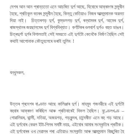
দেশৰ আন আন প্ৰান্ততো এনে আচৰিত দুৰ্গ আছে, যিবোৰে আক্ৰমণৰ সন্মুখীন
হৈছে, প্ৰতিকূল বতৰৰ সন্মুখীন হৈছে, কিন্তু কেতিয়াও নিজৰ আত্মসন্মানক অৱনত
দিয়া নাই। চিত্তৰগড় দুৰ্গ, কুম্ভলগড় দুৰ্গ, ৰন্থামবৰ দুৰ্গ, আমেৰ দুৰ্গ,
ৰাজস্থানৰ জয়ছালমেৰ দুৰ্গ বিশ্ববিখ্যাত। কৰ্ণাটকৰ গুলবাৰ্গ দুৰ্গও বহুত ডাঙৰ।
চিত্ৰদুৰ্গা দুৰ্গৰ বিশালতাই সেই সময়তে এই দুৰ্গটো কেনেকৈ নিৰ্মাণ হৈছিল সেই
কথাই আপোনাক কৌতুহলেৰে ভৰাই তুলিব !
বন্ধুসকল,
উত্তৰ প্ৰদেশৰ বাণ্ডাত আছে কালিঞ্জাৰ দুৰ্গ। মাহমুদ গজনৱীয়ে এই দুৰ্গটো
বহুবাৰ আক্ৰমণ কৰিছিল আৰু প্ৰতিবাৰেই বিফল হৈছিল। বুণ্ডেলখণ্ড –
গোৱালিয়ৰ, ঝান্সী, দতিয়া, অজয়গড়, গড়কুন্দৰ, চান্দেৰীত এনে বহু গড় আছে।
এই দুৰ্গবোৰ কেৱল ইটা-শিলৰ সমষ্টি নহয়, এইবোৰ আমাৰ সংস্কৃতিৰ প্ৰতীক।
এই দুৰ্গবোৰৰ ওখ দেৱালৰ পৰা এতিয়াও সংস্কৃতি আৰু আত্মসন্মান বিচ্ছুৰিত হৈ