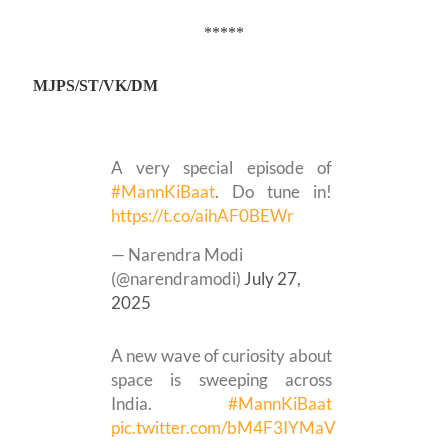
*****
MJPS/ST/VK/DM
A very special episode of
#MannKiBaat
. Do tune in!
https://t.co/aihAF0BEWr
— Narendra Modi
(@narendramodi)
July 27,
2025
A new wave of curiosity about
space is sweeping across
India.
#MannKiBaat
pic.twitter.com/bM4F3IYMaV