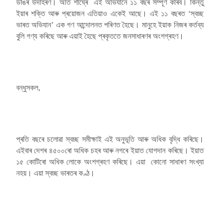
ডাঙৰ উদাহৰণ। অতি শীঘ্ৰে এই অভিযানে ১১ বছৰ সম্পূৰ্ণ কৰিব। কিন্তু
ইয়াৰ শক্তি আৰু প্ৰয়োজন এতিয়াও একেই আছে। এই ১১ বছৰত ‘স্বচ্ছ
ভাৰত অভিযান’ এক গণ আন্দোলনত পৰিণত হৈছে। মানুহে ইয়াক নিজৰ কৰ্তব্য
বুলি গণ্য কৰিছে আৰু এয়াই হৈছে প্ৰকৃততে জনসাধাৰণৰ অংশগ্ৰহণ।
বন্ধুসকল,
প্ৰতি বছৰে চলোৱা স্বচ্ছ সমীক্ষাই এই অনুভূতি আৰু অধিক বৃদ্ধি কৰিছে।
এইবাৰ দেশৰ ৪৫০০ৰো অধিক চহৰ আৰু নগৰে ইয়াত যোগদান কৰিছে। ইয়াত
১৫ কোটিৰো অধিক লোকে অংশগ্ৰহণ কৰিছে। এয়া কোনো সাধাৰণ সংখ্যা
নহয়। এয়া স্বচ্ছ ভাৰতৰ কণ্ঠ।