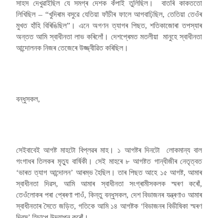
সাহস দেখুৱাইছিল যে সমগ্ৰ দেশক কঁপাই তুলিছিল। বাতৰি কাকততো
লিখিছিল – “খুদিৰাম বসুৱে যেতিয়া ফাঁচীৰ ফালে আগবাঢ়িছিল, তেতিয়া তেওঁৰ
মুখত হাঁহি বিৰিঙিছিল”। এনে অগণন ত্যাগৰ পিছত, শতিকাজোৰা তপস্যাৰ
অন্তত আমি স্বাধীনতা লাভ কৰিলোঁ। দেশপ্ৰেমত মতলীয়া মানুহে স্বাধীনতা
আন্দোলনক নিজৰ তেজেৰে উজ্জ্বীৱিত কৰিছিল।
বন্ধুসকল,
সেইবাবেই আগষ্ট মাহটো বিপ্লৱৰ মাহ। ১ আগষ্টৰ দিনটো লোকমান্য বাল
গংগাধৰ তিলকৰ মৃত্যু বাৰ্ষিকী। সেই মাহৰে ৮ আগষ্টত গান্ধীজীৰ নেতৃত্বত
‘ভাৰত ত্যাগ আন্দোলন’ আৰম্ভ হৈছিল। তাৰ পিছত আহে ১৫ আগষ্ট, আমাৰ
স্বাধীনতা দিৱস, আমি আমাৰ স্বাধীনতা সংগ্ৰামীসকলক স্মৰণ কৰোঁ,
তেওঁলোকৰ পৰা প্ৰেৰণা পাওঁ, কিন্তু বন্ধুসকল, দেশ বিভাজনৰ যন্ত্ৰণাও আমাৰ
স্বাধীনতাৰ সৈতে জড়িত, গতিকে আমি ১৪ আগষ্টক ‘বিভাজনৰ বিভীষিকা স্মৰণ
দিৱস’ হিচাপে উদযাপন কৰোঁ।