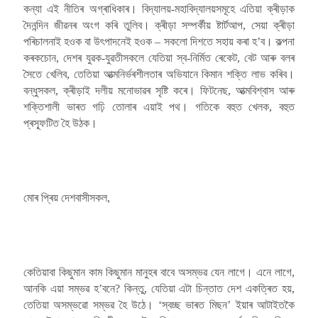
কন্যা এই নীতিৰ অগ্ৰাধিকাৰ। বিদ্যালয়-মহাবিদ্যালয়সমূহে এতিয়া ক্ৰীড়াক
দৈনন্দিন জীৱনৰ অংগ কৰি তুলিব। ক্ৰীড়া সম্পৰ্কীয় ষ্টাৰ্টআপ, সেয়া ক্ৰীড়া
পৰিচালনাই হওক বা উৎপাদনেই হওক – সকলো দিশতে সহায় কৰা হ’ব। কল্পনা
কৰকচোন, দেশৰ যুৱক-যুৱতীসকলে যেতিয়া স্ব-নিৰ্মিত ৰেকেট, বেট আৰু বলৰ
সৈতে খেলিব, তেতিয়া আত্মনিৰ্ভৰশীলতাৰ অভিযানে কিমান শক্তি লাভ কৰিব।
বন্ধুসকল, ক্ৰীড়াই দলীয় মনোভাৱৰ সৃষ্টি কৰে। ফিটনেছ, আত্মবিশ্বাস আৰু
শক্তিশালী ভাৰত গঢ়ি তোলাৰ এয়াই পথ। গতিকে বহুত খেলক, বহুত
প্ৰস্ফূটিত হৈ উঠক।
মোৰ প্ৰিয় দেশবাসীসকল,
কেতিয়াবা কিছুমান কাম কিছুমান মানুহৰ বাবে অসম্ভৱ যেন লাগে। এনে লাগে,
আনকি এয়া সম্ভৱ হ’বনে? কিন্তু, যেতিয়া এটা চিন্তাত দেশ একত্ৰিত হয়,
তেতিয়া অসম্ভৱো সম্ভৱ হৈ উঠে। ‘স্বচ্ছ ভাৰত মিছন’ ইয়াৰ আটাইতকৈ