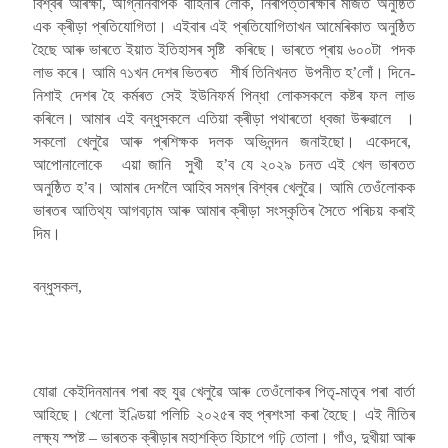
বিশ্বৰ আৰক্ষী, অগ্নিনিৰ্বাপক বাহিনীৰ লোক, নিৰাপত্তাৰক্ষীৰ মাজত অনুষ্ঠিত
এক ক্ৰীড়া প্ৰতিযোগিতা। এইবাৰ এই প্ৰতিযোগিতাখন আমেৰিকাত অনুষ্ঠিত
হৈছে আৰু ভাৰতে ইয়াত ইতিহাসৰ সৃষ্টি কৰিছে। ভাৰতে প্ৰায় ৬০০টা পদক
লাভ কৰে। আমি ৭১খন দেশৰ ভিতৰত শীৰ্ষ তিনিখনত উপনীত হ’লোঁ। দিনে-
নিশাই দেশৰ হৈ কৰ্মৰত সেই ইউনিফৰ্ম পিন্ধা লোকসকলে কষ্টৰ ফল লাভ
কৰিলে। আমাৰ এই বন্ধুসকলে এতিয়া ক্ৰীড়া পথাৰতো ধ্বজা উৰুৱালে ।
সকলো খেলুৱৈ আৰু প্ৰশিক্ষক দলক অভিনন্দন জনাইছো। একেদৰে,
আপোনালোকে এয়া জানি সুখী হ’ব যে ২০২৯ চনত এই খেল ভাৰতত
অনুষ্ঠিত হ’ব। আমাৰ দেশলৈ আহিব সমগ্ৰ বিশ্বৰ খেলুৱৈ। আমি তেওঁলোকক
ভাৰতৰ আতিথ্য আগবঢ়াম আৰু আমাৰ ক্ৰীড়া সংস্কৃতিৰ সৈতে পৰিচয় কৰাই
দিম।
বন্ধুসকল,
যোৱা কেইদিনমানৰ পৰা বহু যুৱ খেলুৱৈ আৰু তেওঁলোকৰ পিতৃ-মাতৃৰ পৰা বাৰ্তা
আহিছে। খেলো ইণ্ডিয়া পলিচি ২০২৫ৰ বহু প্ৰশংসা কৰা হৈছে। এই নীতিৰ
লক্ষ্য স্পষ্ট – ভাৰতক ক্ৰীড়াৰ মহাশক্তি হিচাপে গঢ়ি তোলা। গাঁও, দুখীয়া আৰু