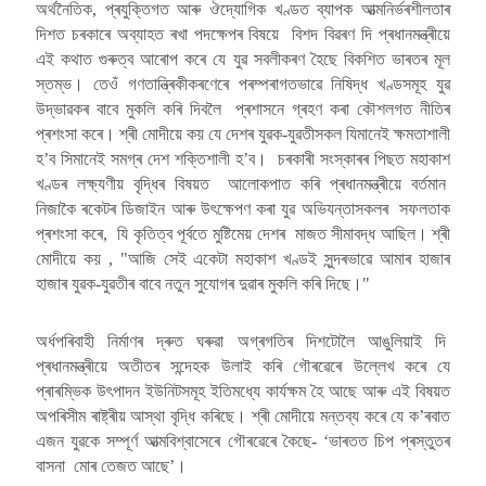
অৰ্থনৈতিক, প্ৰযুক্তিগত আৰু ঔদ্যোগিক খণ্ডত ব্যাপক আত্মনিৰ্ভৰশীলতাৰ
দিশত চৰকাৰে অব্যাহত ৰখা পদক্ষেপৰ বিষয়ে বিশদ বিৱৰণ দি প্ৰধানমন্ত্ৰীয়ে
এই কথাত গুৰুত্ব আৰোপ কৰে যে যুৱ সবলীকৰণ হৈছে বিকশিত ভাৰতৰ মূল
স্তম্ভ। তেওঁ গণতান্ত্ৰিকীকৰণেৰে পৰম্পৰাগতভাৱে নিষিদ্ধ খণ্ডসমূহ যুৱ
উদ্ভাৱকৰ বাবে মুকলি কৰি দিবলৈ প্ৰশাসনে গ্ৰহণ কৰা কৌশলগত নীতিৰ
প্ৰশংসা কৰে। শ্ৰী মোদীয়ে কয় যে দেশৰ যুৱক-যুৱতীসকল যিমানেই ক্ষমতাশালী
হ’ব সিমানেই সমগ্ৰ দেশ শক্তিশালী হ’ব। চৰকাৰী সংস্কাৰৰ পিছত মহাকাশ
খণ্ডৰ লক্ষ্যণীয় বৃদ্ধিৰ বিষয়ত আলোকপাত কৰি প্ৰধানমন্ত্ৰীয়ে বৰ্তমান
নিজাকৈ ৰকেটৰ ডিজাইন আৰু উৎক্ষেপণ কৰা যুৱ অভিযন্তাসকলৰ সফলতাক
প্ৰশংসা কৰে, যি কৃতিত্ব পূৰ্বতে মুষ্টিমেয় দেশৰ মাজত সীমাবদ্ধ আছিল। শ্ৰী
মোদীয়ে কয় , "আজি সেই একেটা মহাকাশ খণ্ডই সুন্দৰভাৱে আমাৰ হাজাৰ
হাজাৰ যুৱক-যুৱতীৰ বাবে নতুন সুযোগৰ দুৱাৰ মুকলি কৰি দিছে।"
অৰ্ধপৰিবাহী নিৰ্মাণৰ দ্ৰুত ঘৰুৱা অগ্ৰগতিৰ দিশটোলৈ আঙুলিয়াই দি
প্ৰধানমন্ত্ৰীয়ে অতীতৰ সন্দেহক উলাই কৰি গৌৰৱেৰে উল্লেখ কৰে যে
প্ৰাৰম্ভিক উৎপাদন ইউনিটসমূহ ইতিমধ্যে কাৰ্যক্ষম হৈ আছে আৰু এই বিষয়ত
অপৰিসীম ৰাষ্ট্ৰীয় আস্থা বৃদ্ধি কৰিছে। শ্ৰী মোদীয়ে মন্তব্য কৰে যে ক’ৰবাত
এজন যুৱকে সম্পূৰ্ণ আত্মবিশ্বাসেৰে গৌৰৱেৰে কৈছে- ‘ভাৰতত চিপ প্ৰস্তুতৰ
বাসনা মোৰ তেজত আছে’।