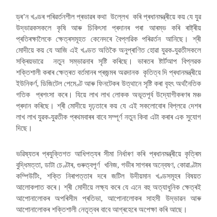
ড্ৰ’ন খণ্ডৰ পৰিৱৰ্তনশীল প্ৰভাৱৰ কথা উল্লেখ কৰি প্ৰধানমন্ত্ৰীয়ে কয় যে যুৱ
উদ্ভাৱকসকলে কৃষি আৰু চিকিৎসা প্ৰদানৰ পৰা আৰম্ভ কৰি ৰাষ্ট্ৰীয়
প্ৰতিৰক্ষালৈকে ক্ষেত্ৰসমূহত কেনেদৰে বৈপ্লৱিক পৰিৱৰ্তন আনিছে। শ্ৰী
মোদীয়ে কয় যে আজি এই খণ্ডত অতিকৈ অনুপ্ৰাণিত হোৱা যুৱক-যুৱতীসকলে
সক্ৰিয়ভাৱে নতুন সম্ভাৱনাৰ সৃষ্টি কৰিছে। ভাৰতৰ ষ্টাৰ্টআপ বিপ্লৱক
শক্তিশালী কৰাৰ ক্ষেত্ৰত বৰ্তমানৰ প্ৰজন্মৰ অৱদানক কৃতিত্ব দি প্ৰধানমন্ত্ৰীয়ে
ইউনিকৰ্ণ, ডিজিটেল পেমেণ্ট আৰু ফিনটেকৰ উত্থানে সৃষ্টি কৰা বৃহৎ অৰ্থনৈতিক
গতিক প্ৰশংসা কৰে। যিয়ে লাখ লাখ লোকক অভূতপূৰ্ব উদ্যোগীকৰণৰ মঞ্চ
প্ৰদান কৰিছে। শ্ৰী মোদীয়ে দৃঢ়তাৰে কয় যে এই সকলোবোৰ বিপ্লৱে দেশৰ
লাখ লাখ যুৱক-যুৱতীক প্ৰথমবাৰৰ বাবে সম্পূৰ্ণ নতুন কিবা এটা কৰাৰ এক সুযোগ
দিছে।
ভৱিষ্যতৰ প্ৰযুক্তিগত আধিপত্যৰ সীমা নিৰ্ধাৰণ কৰি প্ৰধানমন্ত্ৰীয়ে কৃত্ৰিম
বুদ্ধিমত্তা, ডাটা চেণ্টাৰ, গুৰুত্বপূৰ্ণ খনিজ, গভীৰ সাগৰৰ অন্বেষণ, কোৱাণ্টাম
কম্পিউটিং, শক্তি নিৰাপত্তাৰ দৰে জটিল উদীয়মান খণ্ডসমূহৰ বিষয়ত
আলোকপাত কৰে। শ্ৰী মোদীয়ে লক্ষ্য কৰে যে এনে বহু অত্যাধুনিক ক্ষেত্ৰই
আপোনালোকৰ অপৰিসীম প্ৰতিভা, আপোনালোকৰ সাহসী উদ্ভাৱন আৰু
আপোনালোকৰ শক্তিশালী নেতৃত্বৰ বাবে আগ্ৰহেৰে অপেক্ষা কৰি আছে।