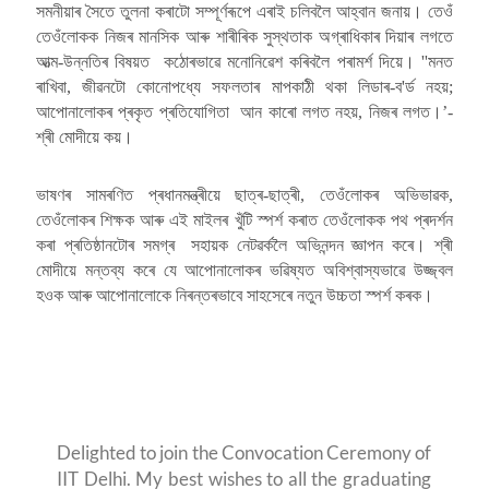
সমনীয়াৰ সৈতে তুলনা কৰাটো সম্পূৰ্ণৰূপে এৰাই চলিবলৈ আহ্বান জনায়। তেওঁ
তেওঁলোকক নিজৰ মানসিক আৰু শাৰীৰিক সুস্থতাক অগ্ৰাধিকাৰ দিয়াৰ লগতে
আত্ম-উন্নতিৰ বিষয়ত কঠোৰভাৱে মনোনিৱেশ কৰিবলৈ পৰামৰ্শ দিয়ে। ''মনত
ৰাখিবা, জীৱনটো কোনোপধ্যে সফলতাৰ মাপকাঠী থকা লিডাৰ-ব'ৰ্ড নহয়;
আপোনালোকৰ প্ৰকৃত প্ৰতিযোগিতা আন কাৰো লগত নহয়, নিজৰ লগত।’-
শ্ৰী মোদীয়ে কয়।
ভাষণৰ সামৰণিত প্ৰধানমন্ত্ৰীয়ে ছাত্ৰ-ছাত্ৰী, তেওঁলোকৰ অভিভাৱক,
তেওঁলোকৰ শিক্ষক আৰু এই মাইলৰ খুঁটি স্পৰ্শ কৰাত তেওঁলোকক পথ প্ৰদৰ্শন
কৰা প্ৰতিষ্ঠানটোৰ সমগ্ৰ সহায়ক নেটৱৰ্কলৈ অভিনন্দন জ্ঞাপন কৰে। শ্ৰী
মোদীয়ে মন্তব্য কৰে যে আপোনালোকৰ ভৱিষ্যত অবিশ্বাস্যভাৱে উজ্জ্বল
হওক আৰু আপোনালোকে নিৰন্তৰভাবে সাহসেৰে নতুন উচ্চতা স্পৰ্শ কৰক।
Delighted to join the Convocation Ceremony of
IIT Delhi. My best wishes to all the graduating