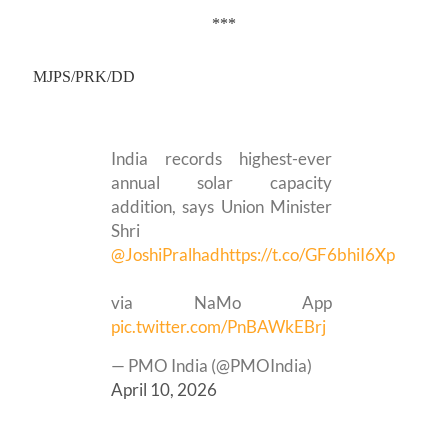
***
MJPS/PRK/DD
India records highest-ever
annual solar capacity
addition, says Union Minister
Shri
@JoshiPralhad
https://t.co/GF6bhiI6Xp
via NaMo App
pic.twitter.com/PnBAWkEBrj
— PMO India (@PMOIndia)
April 10, 2026