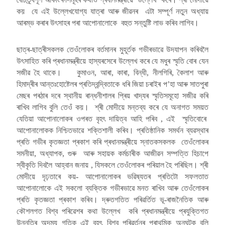
কয় যে এই উল্লেখযোগ্য যাত্ৰা আৰু জীৱনৰ এটা সম্পূৰ্ণ নতুন অধ্যায়
আৰম্ভ কৰাৰ উৎসাহৰ পৰা আপোনালোকে বহুত সন্তুষ্টি লাভ কৰিব লাগিব।
ছাত্ৰ-ছাত্ৰীসকলক তেওঁলোকৰ বৰ্তমানৰ মুহূৰ্তক গভীৰভাৱে উদযাপন কৰিবলৈ
উৎসাহিত কৰি প্ৰধানমন্ত্ৰীয়ে হাস্যৰসেৰে উল্লেখ কৰে যে মধুৰ স্মৃতি বোৰ যেন
সজীৱ হৈ থাকে। কুমাওন, আৰা, কাৰা, বিন্ধী, নীলগিৰি, কৈলাশ আৰু
হিমাদ্ৰীৰ আন্তঃহোষ্টেলৰ প্ৰতিদ্বন্দ্বিতাকে ধৰি জিয়া চৰাইৰ প’হা আৰু সাতপুৰা
মেছৰ পৰঠাৰ দৰে স্থানীয় ৰান্ধনীশালৰ প্ৰিয় খাদ্যৰ স্মৃতিসমূহো সজীৱ কৰি
ৰাখিব লাগিব বুলি তেওঁ কয়। শ্ৰী মোদীয়ে মন্তব্য কৰে যে অনাগত সময়ত
যেতিয়া আপোনালোকৰ ওপৰত বৃহৎ দায়িত্ব আহি পৰিব , এই স্মৃতিবোৰে
আপোনালোকক নিশ্চিতভাৱে শক্তিশালী কৰিব। প্ৰতিষ্ঠানিক সমৰ্থন ব্যৱস্থাৰ
প্ৰতি গভীৰ কৃতজ্ঞতা প্ৰকাশ কৰি প্ৰধানমন্ত্ৰীয়ে স্নাতকসকলক তেওঁলোকৰ
সমনীয়া, অধ্যাপক, গুৰু আৰু সহায়ক কৰ্মচাৰীক আজীৱন সম্পত্তি হিচাপে
স্বীকৃতি দিবলৈ আহ্বান জনায় , যিসকলে তেওঁলোকৰ পৰিয়াল হৈ পৰিছিল। শ্ৰী
মোদীয়ে দৃঢ়তাৰে কয়- আপোনালোকৰ ভৱিষ্যতৰ প্ৰতিটো সফলতাত
আপোনালোকে এই সকলো ব্যক্তিক গভীৰভাৱে মনত ৰাখিব আৰু তেওঁলোকৰ
প্ৰতি কৃতজ্ঞতা প্ৰকাশ কৰিব। দ্ৰুতগতিত পৰিৱৰ্তিত ভূ-ৰাজনৈতিক আৰু
কৌশলগত বিশ্ব পৰিৱেশৰ কথা উল্লেখ কৰি প্ৰধানমন্ত্ৰীয়ে প্ৰযুক্তিগত
উন্নতিৰ অদম্য গতিক এই বৃহৎ বিশ্ব পৰিৱৰ্তনৰ প্ৰাথমিক অনুঘটক বুলি