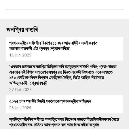
জনপ্ৰিয় বাতৰি
প্ৰধানমন্ত্ৰীয়ে সৰ্বাংগীন বিকাশৰ ১১ বছৰ আৰু ৰাষ্ট্ৰীয় সবলীকৰণত
আলোকপাতকাৰী এটা প্ৰবন্ধ শ্বেয়াৰ কৰিছে
11 Jun, 2025
‘একতাৰ মহাযজ্ঞ’ৰ সমাপ্তি চিহ্নিত কৰি মহাকুম্ভৰ সামৰণি পৰিল; প্ৰয়াগৰাজত
একতাৰ এই বিশাল সমাৱেশৰ সমগ্ৰ ৪৫ দিনত একেটা উৎসৱতে একে সময়তে
১৪০ কোটি নাগৰিকৰ বিশ্বাস একত্ৰিত হৈছিল, যিটো আছিল সঁচাকৈয়ে
অভিভূতকাৰী! : প্ৰধানমন্ত্ৰী
27 Feb, 2025
২০২৫ চনৰ পদ্ম বঁটা বিজয়ী সকলোকে প্ৰধানমন্ত্ৰীৰ অভিনন্দন
25 Jan, 2025
স্বামিত্ব আঁচনিৰ অধীনত সম্পত্তি কাৰ্ড বিতৰণৰ সময়ত হিতাধিকাৰীসকলৰ সৈতে
প্ৰধানমন্ত্ৰীৰ মত-বিনিময় আৰু প্ৰদান কৰা ভাষণৰ অসমীয়া অনুবাদ