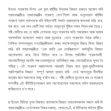
উন্নত গৱেষণাৰ দিশত এক বৃহৎ ৰাষ্ট্ৰীয় উদ্যমৰ বিষয়ত গুৰুত্ব আৰোপ কৰি
প্ৰধানমন্ত্ৰীয়ে প্ৰধানমন্ত্ৰীৰ গৱেষণা ফেল’শ্বিপ আৰু অনুসন্ধান ৰাষ্ট্ৰীয়
গৱেষণা ন্যাস স্থাপনকে ধৰি শক্তিশালী সমৰ্থন ব্যৱস্থাৰো ৰূপৰেখা দাঙি ধৰে,
যাৰ বাবে এক লাখ কোটি টকা পৰ্যন্ত অভূতপূৰ্ব পুঁজিৰ লক্ষ্য স্থিৰ কৰা হৈছে।
শ্ৰী মোদীয়ে কয় যে আজি দেশখনক নতুন গৱেষণাৰ অতি প্ৰয়োজন আৰু আমাৰ
প্ৰশাসনিক মনোযোগ সমানে আৰু দৃঢ়ভাৱে তেনে গৱেষণাত সহায় কৰিব।
শৈক্ষিক সম্পদসমূহৰ গণতান্ত্ৰিকীকৰণ কৰাৰ পদক্ষেপসমূহৰ বিষয়ে বিশদ বিৱৰণ
দাঙি ধৰি প্ৰধানমন্ত্ৰীয়ে ‘এক জাতি এক চাবস্ক্ৰিপচন’ কাৰ্যসূচীৰ বিষয়ত
আলোকপাত কৰে, যিয়ে নিশ্চিত কৰে যে বিশ্বৰ প্ৰতিষ্ঠিত গৱেষণাধৰ্মী
আলোচনীসমূহ আনকি সৰু চহৰসমূহতো অতিৰিক্ত খৰচ নোহোৱাকৈয়ে সুলভ হৈ
পৰিছে। এই গৱেষণা নৱজাগৰণক আগুৱাই নিয়াৰ বাবে যুৱক-যুৱতীসকলৰ
প্ৰতিশ্ৰুতিৰ বিষয়ত সম্পূৰ্ণ আস্থা ব্যক্ত কৰি তেওঁ আগন্তুক দীঘলীয়া
যাত্ৰাৰ বাবে সকলোকে সাজু হ'বলৈ কয়। শ্ৰী মোদীয়ে দৃঢ়তাৰে কয় যে গৱেষণা
সম্পৰ্কীয় এই কীৰ্তিচিহ্নস্বৰূপ কাম আপোনালোক সকলোৰে অটল দায়বদ্ধতাৰ
জৰিয়তেহে হ’ব পাৰে।
ছ’চিয়েল মিডিয়া যুগৰ বিষাক্ত বাতাবৰণৰ বিষয়ত স্নাতকসকলক সজাগ কৰি দি
প্ৰধানমন্ত্ৰীয়ে তেওঁলোকক নিজৰ দৰমহা, প্লেচমেণ্ট, বা ষ্টাৰ্টআপৰ মাইলৰ খুঁটিক