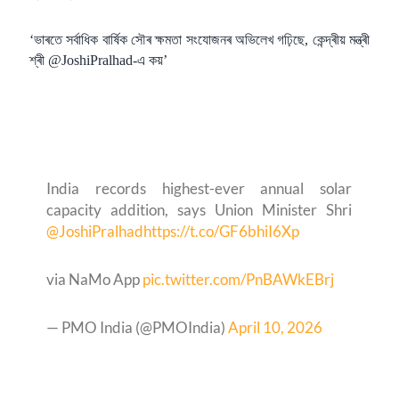
‘ভাৰতে সৰ্বাধিক বাৰ্ষিক সৌৰ ক্ষমতা সংযোজনৰ অভিলেখ গঢ়িছে, কেন্দ্ৰীয় মন্ত্ৰী
শ্ৰী @JoshiPralhad-এ কয়’
India records highest-ever annual solar
capacity addition, says Union Minister Shri
@JoshiPralhad
https://t.co/GF6bhiI6Xp
via NaMo App
pic.twitter.com/PnBAWkEBrj
— PMO India (@PMOIndia)
April 10, 2026