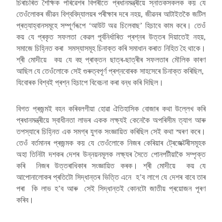
চিৰাচৰিত শৈক্ষিক পৰিৱেশৰ বিপৰীতে প্ৰধানমন্ত্ৰীয়ে স্নাতকসকলক কয় যে
তেওঁলোকৰ জীৱন বিশ্ববিদ্যালয়ৰ পৰীক্ষাৰ দৰে নহয়, জীৱনৰ আটাইতকৈ জটিল
প্ৰত্যাহ্বানসমূহে সম্পূৰ্ণৰূপে ‘আউট অৱ চিলেবাছ’ হিচাবে কাম কৰে। তেওঁ
কয় যে প্ৰকৃত সফলতা কেৱল পূৰ্বনিৰ্ধাৰিত প্ৰশ্নৰ উত্তৰ দিয়াতেই নহয়,
সমাজে চিহ্নিত কৰা সমস্যাসমূহ চিনাক্ত কৰি সমাধান কৰাত নিহিত হৈ থাকে।
শ্ৰী মোদীয়ে কয় যে বহু প্ৰাক্তন ছাত্ৰ-ছাত্ৰীৰ সফলতাৰ মৌলিক কাৰণ
আছিল যে তেওঁলোকে সেই গুৰুত্বপূৰ্ণ প্ৰশ্নবোৰক সাহসেৰে চিনাক্ত কৰিছিল,
যিবোৰক বিশ্বই প্ৰশ্ন হিচাপে বিবেচনা কৰা বন্ধ কৰি দিছিল।
বিগত প্ৰজন্মই বহন কৰিবলগীয়া হোৱা ঐতিহাসিক বোজাৰ কথা উল্লেখ কৰি
প্ৰধানমন্ত্ৰীয়ে স্বাধীনতা লাভৰ একক লক্ষ্যই কেনেকৈ অপৰিসীম ত্যাগ আৰু
তপস্যাৰে চিহ্নিত এক সমগ্ৰ যুগক সংজ্ঞায়িত কৰিছিল সেই কথা স্মৰণ কৰে।
তেওঁ বৰ্তমানৰ প্ৰজন্মক কয় যে তেওঁলোকে নিজৰ কেৰিয়াৰ ট্ৰেজেক্টৰীসমূহক
অহা তিনিটা দশকৰ দেশৰ উন্নয়নমূলক লক্ষ্যৰ সৈতে পোনপটীয়াকৈ সম্পৃক্ত
কৰি নিজৰ উত্তৰাধিকাৰ সংজ্ঞায়িত কৰক। শ্ৰী মোদীয়ে কয় যে
আপোনালোকৰ প্ৰতিটো সিদ্ধান্তৰ ভিত্তি এনে হ’ব লাগে যে দেশৰ বাবে তাৰ
পৰা কি লাভ হ’ব আৰু সেই সিদ্ধান্তই কোনটো জাতীয় প্ৰয়োজন পূৰণ
কৰিব।