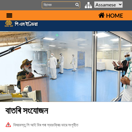
Search
HOME
পি এম ইণ্ডিয়া
বাতৰি সংযোজন
বিষয়বস্তু পি আই বিৰ পৰা স্বয়ংক্ৰিয় ভাৱে সংগৃহীত