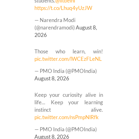
students.
@iitdelhi
https://t.co/Lhuq4yUzJW
— Narendra Modi
(@narendramodi)
August 8,
2026
Those who learn, win!
pic.twitter.com/lWCEzFLeNL
— PMO India (@PMOIndia)
August 8, 2026
Keep your curiosity alive in
life... Keep your learning
instinct alive.
pic.twitter.com/nsPmpNlRfk
— PMO India (@PMOIndia)
August 8, 2026