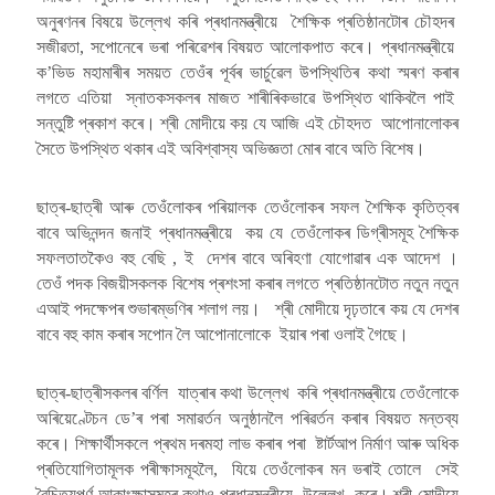
অনুৰণনৰ বিষয়ে উল্লেখ কৰি প্ৰধানমন্ত্ৰীয়ে শৈক্ষিক প্ৰতিষ্ঠানটোৰ চৌহদৰ
সজীৱতা, সপোনেৰে ভৰা পৰিৱেশৰ বিষয়ত আলোকপাত কৰে। প্ৰধানমন্ত্ৰীয়ে
ক’ভিড মহামাৰীৰ সময়ত তেওঁৰ পূৰ্বৰ ভাৰ্চুৱেল উপস্থিতিৰ কথা স্মৰণ কৰাৰ
লগতে এতিয়া স্নাতকসকলৰ মাজত শাৰীৰিকভাৱে উপস্থিত থাকিবলৈ পাই
সন্তুষ্টি প্ৰকাশ কৰে। শ্ৰী মোদীয়ে কয় যে আজি এই চৌহদত আপোনালোকৰ
সৈতে উপস্থিত থকাৰ এই অবিশ্বাস্য অভিজ্ঞতা মোৰ বাবে অতি বিশেষ।
ছাত্ৰ-ছাত্ৰী আৰু তেওঁলোকৰ পৰিয়ালক তেওঁলোকৰ সফল শৈক্ষিক কৃতিত্বৰ
বাবে অভিনন্দন জনাই প্ৰধানমন্ত্ৰীয়ে কয় যে তেওঁলোকৰ ডিগ্ৰীসমূহ শৈক্ষিক
সফলতাতকৈও বহু বেছি , ই দেশৰ বাবে অৰিহণা যোগোৱাৰ এক আদেশ ।
তেওঁ পদক বিজয়ীসকলক বিশেষ প্ৰশংসা কৰাৰ লগতে প্ৰতিষ্ঠানটোত নতুন নতুন
এআই পদক্ষেপৰ শুভাৰম্ভণিৰ শলাগ লয়। শ্ৰী মোদীয়ে দৃঢ়তাৰে কয় যে দেশৰ
বাবে বহু কাম কৰাৰ সপোন লৈ আপোনালোকে ইয়াৰ পৰা ওলাই গৈছে।
ছাত্ৰ-ছাত্ৰীসকলৰ বৰ্ণিল যাত্ৰাৰ কথা উল্লেখ কৰি প্ৰধানমন্ত্ৰীয়ে তেওঁলোকে
অৰিয়েণ্টেচন ডে’ৰ পৰা সমাৱৰ্তন অনুষ্ঠানলৈ পৰিৱৰ্তন কৰাৰ বিষয়ত মন্তব্য
কৰে। শিক্ষাৰ্থীসকলে প্ৰথম দৰমহা লাভ কৰাৰ পৰা ষ্টাৰ্টআপ নিৰ্মাণ আৰু অধিক
প্ৰতিযোগিতামূলক পৰীক্ষাসমূহলৈ, যিয়ে তেওঁলোকৰ মন ভৰাই তোলে সেই
বৈচিত্ৰ্যপূৰ্ণ আকাংক্ষাসমূহৰ কথাও প্ৰধানমন্ত্ৰীয়ে উল্লেখ কৰে। শ্ৰী মোদীয়ে