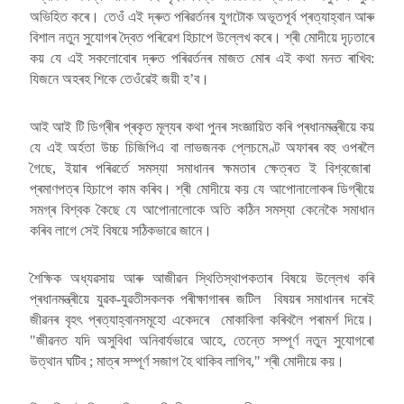
অভিহিত কৰে। তেওঁ এই দ্ৰুত পৰিৱৰ্তনৰ যুগটোক অভূতপূৰ্ব প্ৰত্যাহ্বান আৰু
বিশাল নতুন সুযোগৰ দ্বৈত পৰিৱেশ হিচাপে উল্লেখ কৰে। শ্ৰী মোদীয়ে দৃঢ়তাৰে
কয় যে এই সকলোবোৰ দ্ৰুত পৰিৱৰ্তনৰ মাজত মোৰ এই কথা মনত ৰাখিব:
যিজনে অহৰহ শিকে তেওঁৱেই জয়ী হ’ব।
আই আই টি ডিগ্ৰীৰ প্ৰকৃত মূল্যৰ কথা পুনৰ সংজ্ঞায়িত কৰি প্ৰধানমন্ত্ৰীয়ে কয়
যে এই অৰ্হতা উচ্চ চিজিপিএ বা লাভজনক প্লেচমেণ্ট অফাৰৰ বহু ওপৰলৈ
গৈছে, ইয়াৰ পৰিৱৰ্তে সমস্যা সমাধানৰ ক্ষমতাৰ ক্ষেত্ৰত ই বিশ্বজোৰা
প্ৰমাণপত্ৰ হিচাপে কাম কৰিব। শ্ৰী মোদীয়ে কয় যে আপোনালোকৰ ডিগ্ৰীয়ে
সমগ্ৰ বিশ্বক কৈছে যে আপোনালোকে অতি কঠিন সমস্যা কেনেকৈ সমাধান
কৰিব লাগে সেই বিষয়ে সঠিকভাৱে জানে।
শৈক্ষিক অধ্যৱসায় আৰু আজীৱন স্থিতিস্থাপকতাৰ বিষয়ে উল্লেখ কৰি
প্ৰধানমন্ত্ৰীয়ে যুৱক-যুৱতীসকলক পৰীক্ষাগাৰৰ জটিল বিষয়ৰ সমাধানৰ দৰেই
জীৱনৰ বৃহৎ প্ৰত্যাহ্বানসমূহো একেদৰে মোকাবিলা কৰিবলৈ পৰামৰ্শ দিয়ে।
"জীৱনত যদি অসুবিধা অনিবাৰ্যভাৱে আহে, তেন্তে সম্পূৰ্ণ নতুন সুযোগৰো
উত্থান ঘটিব ; মাত্ৰ সম্পূৰ্ণ সজাগ হৈ থাকিব লাগিব," শ্ৰী মোদীয়ে কয়।