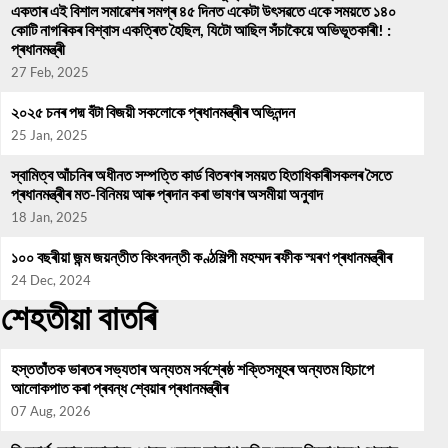
একতাৰ এই বিশাল সমাৱেশৰ সমগ্ৰ ৪৫ দিনত একেটা উৎসৱতে একে সময়তে ১৪০
কোটি নাগৰিকৰ বিশ্বাস একত্ৰিত হৈছিল, যিটো আছিল সঁচাকৈয়ে অভিভূতকাৰী! :
প্ৰধানমন্ত্ৰী
27 Feb, 2025
২০২৫ চনৰ পদ্ম বঁটা বিজয়ী সকলোকে প্ৰধানমন্ত্ৰীৰ অভিনন্দন
25 Jan, 2025
স্বামিত্ব আঁচনিৰ অধীনত সম্পত্তি কাৰ্ড বিতৰণৰ সময়ত হিতাধিকাৰীসকলৰ সৈতে
প্ৰধানমন্ত্ৰীৰ মত-বিনিময় আৰু প্ৰদান কৰা ভাষণৰ অসমীয়া অনুবাদ
18 Jan, 2025
১০০ বছৰীয়া জন্ম জয়ন্তীত কিংবদন্তী কণ্ঠশিল্পী মহম্মদ ৰফীক স্মৰণ প্ৰধানমন্ত্ৰীৰ
24 Dec, 2024
শেহতীয়া বাতৰি
হস্ততাঁতক ভাৰতৰ সভ্যতাৰ অন্যতম সৰ্বশ্ৰেষ্ঠ শক্তিসমূহৰ অন্যতম হিচাপে
আলোকপাত কৰা প্ৰবন্ধ শ্বেয়াৰ প্ৰধানমন্ত্ৰীৰ
07 Aug, 2026