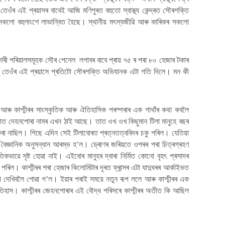
ওঁৰ এই প্ৰয়াসৰ বাবেই আজি মণিপুৰত বহুতো স্বাস্থ্য কেন্দ্ৰত সৌৰশক্তি
ীসকলো বহুলাংশে লাভান্বিত হৈছে। স্থানীয় মৎস্যজীৱি আৰু কাৰিকৰ সকলো
ধিকাৰী পৰিয়ালসমূহক সৌৰ পেনেল লগাবৰ বাবে প্ৰায় ৭৫ ৰ পৰা ৮০ হেজাৰ টকাৰ
ন্তু তেওঁৰ এই প্ৰয়াসে প্ৰতিটো সৌৰশক্তি অভিযানক এটা গতি দিলে। মন কী
ৰু কাশ্মীৰৰ সাংস্কৃতিক আৰু ঐতিহাসিক পৰম্পৰাৰ এক গাথাঁৰ কথা কবলৈ
ুলাত দেহনপোৰা নামৰ এখন ঠাই আছে। তাত ওখ ওখ কিছুমান টিলা মানুহে বছৰ
 কৰা নাছিল। পিছে এদিন সেই টিলাবোৰত প্ৰত্নতত্ববিদৰ চকু পৰিল। যেতিয়া
বৈজ্ঞানিক অনুসন্ধান আৰম্ভ হ’ল। ড্ৰোণৰ জৰিয়তে ওপৰৰ পৰা চিত্ৰগ্ৰহণ
ভাৱে সৃষ্ট হোৱা নাই। এইবোৰ মানুহৰ দ্বাৰা নিৰ্মিত কোনো বৃহৎ প্ৰসাদৰ
ৰিল। কাশ্মীৰৰ পৰা হেজাৰ কিলোমিটাৰ দূৰত ফ্ৰান্সৰ এটা যাদুঘৰৰ আৰ্কাইভত
স্তপ দেখিবলৈ পোৱা গ’ল। ইয়াৰ পৰাই সময়ে নতুন ৰূপ ললে আৰু কাশ্মীৰৰ এক
িহাস। কাশ্মীৰৰ জেহনপোৰাৰ এই বৌদ্ধ পৰিসৰে কাশ্মীৰৰ অতীত কি আছিল