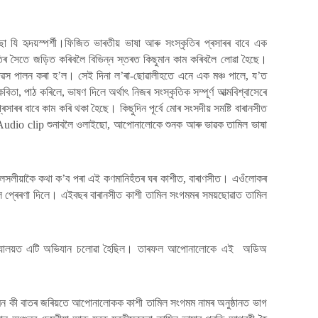
 যি হৃদয়স্পৰ্শী।ফিজিত ভাৰতীয় ভাষা আৰু সংস্কৃতিৰ প্ৰসাৰৰ বাবে এক
তিৰ সৈতে জড়িত কৰিবলৈ বিভিন্ন স্তৰত কিছুমান কাম কৰিবলৈ লোৱা হৈছে।
 দিৱস পালন কৰা হ’ল। সেই দিনা ল’ৰা-ছোৱালীহতে এনে এক মঞ্চ পালে, য’ত
তা, পাঠ কৰিলে, ভাষণ দিলে অৰ্থাৎ নিজৰ সংস্কৃতিক সম্পূৰ্ণ আত্মবিশ্বাসেৰে
াৰৰ বাবে কাম কৰি থকা হৈছে। কিছুদিন পূৰ্বে মোৰ সংসদীয় সমষ্টি বাৰানসীত
 Audio clip শুনাবলৈ ওলাইছো, আপোনালোকে শুনক আৰু ভাৱক তামিল ভাষা
য়াকৈ কথা ক’ব পৰা এই কণমানিহঁতৰ ঘৰ কাশীত, বাৰাণসীত। এওঁলোকৰ
বলৈ প্ৰেৰণা দিলে। এইবছৰ বাৰানসীত কাশী তামিল সংগমমৰ সময়ছোৱাত তামিল
িদ্যালয়ত এটি অভিযান চলোৱা হৈছিল। তাৰফল আপোনালোকে এই অডিঅ
 মন কী বাতৰ জৰিয়তে আপোনালোকক কাশী তামিল সংগমম নামৰ অনুষ্ঠানত ভাগ