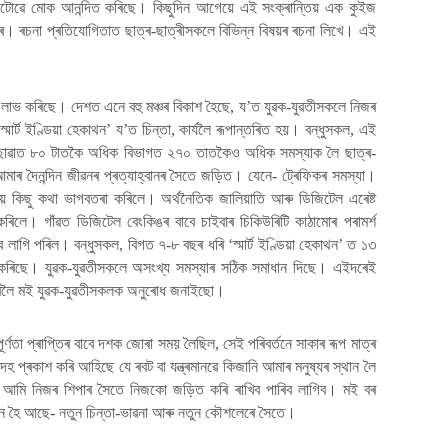
থাটোৱে মোক আনন্দিত কৰিছে। কিছুদিন আগেয়ে এই সংক্ৰান্তিয় এক কুইজ
কৰে। ৰচনা প্ৰতিযোগিতাত ছাত্ৰ-ছাত্ৰীসকলে বিভিন্ন বিষয়ৰ ৰচনা লিখে। এই
।
গ লাভ কৰিছে। দেশত এনে বহু মঞ্চৰ বিকাশ হৈছে, য’ত যুৱক-যুৱতীসকলে নিজৰ
মাৰ্ট ইণ্ডিয়া হেকাথন’ য’ত চিন্তা, কাৰ্যলৈ ৰূপান্তৰিত হয়। বন্ধুসকল, এই
ময়ছোৱাত ৮০ টাতকৈ অধিক বিভাগত ২৭০ তাতকৈও অধিক সমস্যাক লৈ ছাত্ৰ-
ৰ দৈনন্দিন জীৱনৰ প্ৰত্যাহ্বানৰ সৈতে জড়িত। যেনে- ট্ৰেফিকৰ সমস্যা।
ষণীয় কিছু কথা ভাগবতৰা কৰিলে। অৰ্থনৈতিক জালিয়াতি আৰু ডিজিটেল এৰেষ্ট
কৰিলে। গাঁৱত ডিজিটেল বেংকিঙৰ বাবে চাইবাৰ চিকিউৰিটি কাঠামোৰ পৰামৰ্শ
 লাগি পৰিল। বন্ধুসকল, বিগত ৭-৮ বছৰ ধৰি ‘স্মাৰ্ট ইণ্ডিয়া হেকাথন’ ত ১৩
 কৰিছে। যুৱক-যুৱতীসকলে অসংখ্য সমস্যাৰ সঠিক সমাধান দিছে। এইদৰেই
বলৈ মই যুৱক-যুৱতীসকলক অনুৰোধ জনাইছো।
্ণতা প্ৰাপ্তিৰ বাবে দশক জোৰা সময় লৈছিল, সেই পৰিবৰ্তনে সাকাৰ ৰূপ মাত্ৰ
 প্ৰকাশ কৰি আহিছে যে ৰবট বা যন্ত্ৰমানৱে কিজানি আমাৰ মনুষ্যৰ স্থান লৈ
ে আমি নিজৰ শিপাৰ সৈতে নিজকো জড়িত কৰি ৰাখিব পাৰিব লাগিব। মই বৰ
লগ্ন হৈ আছে- নতুন চিন্তা-ভাৱনা আৰু নতুন কৌশলেৰে সৈতে।