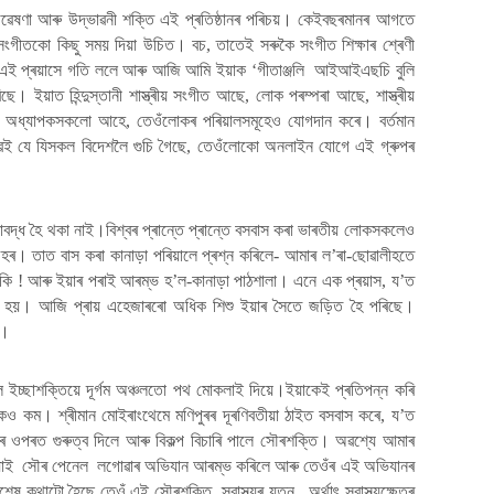
।গৱেষণা আৰু উদ্ভাৱনী শক্তি এই প্ৰতিষ্ঠানৰ পৰিচয়। কেইবছৰমানৰ আগতে
 সংগীতকো কিছু সময় দিয়া উচিত। বচ, তাতেই সৰুকৈ সংগীত শিক্ষাৰ শ্ৰেণী
ে এই প্ৰয়াসে গতি ললে আৰু আজি আমি ইয়াক ‘গীতাঞ্জলি আইআইএছচি বুলি
ে। ইয়াত হিন্দুস্তানী শাস্ত্ৰীয় সংগীত আছে, লোক পৰম্পৰা আছে, শাস্ত্ৰীয়
ৰে, অধ্যাপকসকলো আহে, তেওঁলোকৰ পৰিয়ালসমূহেও যোগদান কৰে। বৰ্তমান
ই যে যিসকল বিদেশলৈ গুচি গৈছে, তেওঁলোকো অনলাইন যোগে এই গ্ৰুপৰ
বদ্ধ হৈ থকা নাই।বিশ্বৰ প্ৰান্তে প্ৰান্তে বসবাস কৰা ভাৰতীয় লোকসকলেও
চহৰ। তাত বাস কৰা কানাড়া পৰিয়ালে প্ৰশ্ন কৰিলে- আমাৰ ল’ৰা-ছোৱালীহতে
কি ! আৰু ইয়াৰ পৰাই আৰম্ভ হ’ল-কানাড়া পাঠশালা। এনে এক প্ৰয়াস, য’ত
কোৱা হয়। আজি প্ৰায় এহেজাৰৰো অধিক শিশু ইয়াৰ সৈতে জড়িত হৈ পৰিছে।
ব।
 ইচ্ছাশক্তিয়ে দূৰ্গম অঞ্চলতো পথ মোকলাই দিয়ে।ইয়াকেই প্ৰতিপন্ন কৰি
ৈও কম। শ্ৰীমান মোইৰাংথেমে মণিপুৰৰ দূৰণিবতীয়া ঠাইত বসবাস কৰে, য’ত
ানৰ ওপৰত গুৰুত্ব দিলে আৰু বিকল্প বিচাৰি পালে সৌৰশক্তি। অৱশ্যে আমাৰ
ীয়াই সৌৰ পেনেল লগোৱাৰ অভিযান আৰম্ভ কৰিলে আৰু তেওঁৰ এই অভিযানৰ
 কথাটো হৈছে তেওঁ এই সৌৰশক্তি স্বাস্থ্যৰ যত্ন অৰ্থাৎ স্বাস্থ্যক্ষেত্ৰ