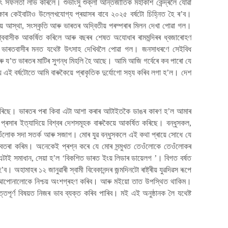
ৎ সফলতা লাভ কৰিলে। শুভাংসু শুক্লা আন্তৰ্জাতিক মহাকাশ কেন্দ্ৰলৈ যোৱা
্ষাৰ কেইবাটাও উল্লেখযোগ্য প্ৰয়াসৰ বাবে ২০২৫ বৰ্ষটো চিহ্নিত হৈ ৰ’ব।
য় আস্থা, সংস্কৃতি আৰু ভাৰতৰ অদ্বিতীয় পৰম্পৰাৰ মিলন দেখা পোৱা গল।
ববাসীক আকৰ্ষিত কৰিলে আৰু বছৰৰ শেষত অযোধাৰ ৰামমন্দিৰৰ ধ্বজাৰোহণ
 লৈও ভাৰতবাসীৰ মনত যথেষ্ট উৎসাহ দেখিবলৈ পোৱা গল। জনসাধৰণে সেইবিধ
 আৰু য’ত ভাৰতৰ মাটিৰ সুগন্ধ মিহলি হৈ আছে। আমি আজি গৰ্বেৰে কব পাৰো যে
এই বৰ্ষটোতে আমি বাৰুকৈয়ে প্ৰাকৃতিক দুৰ্যোগো সহ্য কৰিব লগা হ’ল। দেশ
্ধ কৰিছে। ভাৰতৰ পৰা কিবা এটা আশা কৰাৰ আটাইতকৈ ডাঙৰ কাৰণ হ’ল আমাৰ
িৰ প্ৰসাৰ ইত্যাদিয়ে বিশ্বৰ দেশসমূহক বাৰুকৈয়ে আকৰ্ষিত কৰিছে। বন্ধুসকল,
েওঁলোক সদা সতৰ্ক আৰু সজাগ। মোৰ যুৱ বন্ধুসকলে এই কথা প্ৰায়ে সোধে যে
াগবতৰা কৰিম। অনেকেই প্ৰশ্ন কৰে যে মোৰ সন্মুখত তেওঁলোকে তেওঁলোকৰ
এটাই সমাধান, সেয়া হ’ল ‘বিকশিত ভাৰত ইংয় লিডাৰ ডায়েলগ ’। বিগত বৰ্ষত
অহামাহৰ ১২ জানুৱাৰী স্বামী বিবেকানন্দৰ জন্মদিনটো ৰাষ্ট্ৰীয় যুৱদিৱস ৰূপে
আপোনালোকে নিশ্চয় অংশগ্ৰহণ কৰিব। আৰু মইয়ো তাত উপস্থিত থাকিম।
্তপূৰ্ণ বিষয়ত নিজৰ ভাব ব্যক্ত কৰিব পাৰিব। মই এই অনুষ্ঠানক লৈ যথেষ্ট