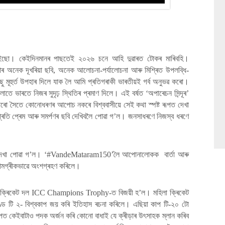
ইছো। কেইদিনমানৰ পাছতেই ২০২৬ চনে আহি দুৱাৰত টোকৰ মাৰিবহি।
 অনেক দূখৰিয়া ছবি, অনেক আলোচনা-পৰ্যালোচনা আৰু মিশ্ৰিত উপলব্ধি-
 মূহুৰ্ত উপহাৰ দিলে যাক লৈ আমি প্ৰতিগৰাকী ভাৰতীয়ই গৰ্ব অনুভৱ কৰো।
লোতে ভাৰতে নিজৰ সুদৃঢ় স্থিতিৰ প্ৰমাণ দিলে। এই বৰ্ষত ‘অপাৰেচন সিন্দূৰ’
 কাৰো সৈতে কোনোধৰণৰ আপোচ নকৰে বিশ্ববাসীয়ে সেই কথা স্পষ্ট ৰূপত দেখা
প্ৰতি প্ৰেম আৰু সমৰ্পণৰ ছবি দেখিবলৈ পোৱা গ’ল। জনসাধৰণে নিজস্ব ধৰণে
গ দেখা পোৱা গ’ল। ‘#VandeMataram150’লৈ আপোনালোকক বাৰ্তা আৰু
ামগ্ৰীকভাৱে অংশগ্ৰহণ কৰিলে।
ুষ ক্ৰিকেট দল ICC Champions Trophy-ত বিজয়ী হ’ল। মহিলা ক্ৰিকেট
ড টি ২- বিশ্বকাপ জয় কৰি ইতিহাস ৰচনা কৰিলে। এছিয়া কাপ টি-২০ টো
পত কেইবাটাও পদক অৰ্জন কৰি কোনো বাধাই যে ক্ৰীড়াৰ উৎসাহক ম্লান কৰিব