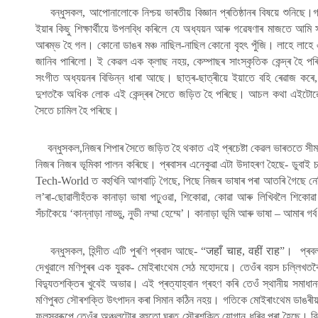
বন্ধুসকল, আপোনালোকে নিশ্চয় ভাৰতীয় বিজ্ঞান প্ৰতিষ্ঠানৰ বিষয়ে শুনিছে
ইয়াৰ কিছু শিক্ষাৰ্থীয়ে উপলব্ধি কৰিলে যে অধ্যয়ন আৰু গৱেষণাৰ মাজতে আমি
আৰম্ভ হৈ গল। কোনো ডাঙৰ মঞ্চ নাছিল-নাছিল কোনো বৃহৎ পুঁজি। লাহে লাহ
জানিব পাৰিলো। ই কেৱল এক ক্লাছ নহয়, কেম্পাছৰ সাংস্কৃতিক কেন্দ্ৰ হৈ পৰিছ
সংগীত অধ্যয়নৰ বিভিন্ন ধাৰা আছে। ছাত্ৰ-ছাত্ৰীয়ে ইয়াতে বহি ৰেৱাজ ক
দুশতকৈ অধিক লোক এই কেন্দ্ৰৰ সৈতে জড়িত হৈ পৰিছে। আচল কথা এইটোৱে
সৈতে চামিল হৈ পৰিছে।
বন্ধুসকল,নিজৰ শিপাৰ সৈতে জড়িত হৈ থকাত এই প্ৰচেষ্টা কেৱল ভাৰততে সীমা
নিজৰ নিজৰ ভূমিকা পালন কৰিছে। প্ৰবাসৰ এনেকুৱা এটা উদাহৰণ হৈছে- ডুবাই 
Tech-World ত বহুখিনি আগবাঢ়ি গৈছে, পিছে নিজৰ ভাষাৰ পৰা আতৰি গৈছে নে
ল’ৰা-ছোৱালীহঁতক কানাড়া ভাষা পঢ়ুওৱা, শিকোৱা, কোৱা আৰু লিখিবলৈ শি
সঁচাকৈয়ে ‘কান্নাড়া নাড্ডু, নুডী নম্মা হেম্মে’। কানাড়া ভূমি আৰু ভাষা – আমাৰ গৰ্
বন্ধুসকল, হিন্দীত এটি পুৰণি প্ৰবাদ আছে- “जहाँ चाह, वहीं राह”। প্ৰবল
দেখুৱালে মণিপুৰৰ এক যুৱক- মোইৰাংথেম সেঠ মহোদয়ে। তেওঁৰ বয়স চল্লিখতক
বিদ্যুতশক্তিৰ খুবেই অভাৱ। এই প্ৰত্যাহ্বান গ্ৰহণ কৰি তেওঁ স্থানীয় সমাধ
মণিপুৰত সৌৰশক্তি উৎপাদন কৰা সিমান কঠিন নহয়। গতিকে মোইৰাংথেম ডাঙৰ
ফলস্বৰূপে তেওঁৰ অঞ্চলটোৰ বহুতো ঘৰত সৌৰশক্তি যোগান ধৰিব পৰা হৈছে। বিশেষ