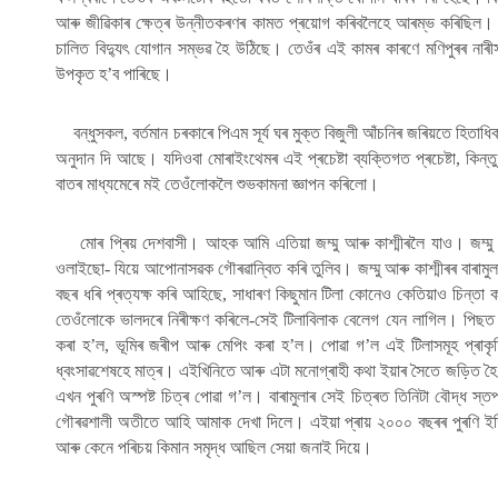
আৰু জীৱিকাৰ ক্ষেত্ৰ উন্নীতকৰণৰ কামত প্ৰয়োগ কৰিবলৈহে আৰম্ভ কৰিছিল। তে
চালিত বিদ্যুৎ যোগান সম্ভৱ হৈ উঠিছে। তেওঁৰ এই কামৰ কাৰণে মণিপুৰৰ নাৰ
উপকৃত হ’ব পাৰিছে।
বন্ধুসকল, বৰ্তমান চৰকাৰে পিএম সূৰ্য ঘৰ মুক্ত বিজুলী আঁচনিৰ জৰিয়তে হিতা
অনুদান দি আছে। যদিওবা মোৰাইংথেমৰ এই প্ৰচেষ্টা ব্যক্তিগত প্ৰচেষ্টা, কি
বাতৰ মাধ্যমেৰে মই তেওঁলোকলৈ শুভকামনা জ্ঞাপন কৰিলো।
মোৰ প্ৰিয় দেশবাসী। আহক আমি এতিয়া জম্মু আৰু কাশ্মীৰলৈ যাও। জম্মু আ
ওলাইছো- যিয়ে আপোনাসৱক গৌৰৱান্বিত কৰি তুলিব। জম্মু আৰু কাশ্মীৰৰ বাৰাম
বছৰ ধৰি প্ৰত্যক্ষ কৰি আহিছে, সাধাৰণ কিছুমান টিলা কোনেও কেতিয়াও চিন্তা
তেওঁলোকে ভালদৰে নিৰীক্ষণ কৰিলে-সেই টিলাবিলাক বেলেগ যেন লাগিল। পিছত 
কৰা হ’ল, ভূমিৰ জৰীপ আৰু মেপিং কৰা হ’ল। পোৱা গ’ল এই টিলাসমূহ প্ৰাকৃতিক
ধ্বংসাৱশেষহে মাত্ৰ। এইখিনিতে আৰু এটা মনোগ্ৰাহী কথা ইয়াৰ সৈতে জড়িত হৈ প
এখন পুৰণি অস্পষ্ট চিত্ৰ পোৱা গ’ল। বাৰামুলাৰ সেই চিত্ৰত তিনিটা বৌদ্ধ 
গৌৰৱশালী অতীতে আহি আমাক দেখা দিলে। এইয়া প্ৰায় ২০০০ বছৰৰ পুৰণি ইত
আৰু কেনে পৰিচয় কিমান সমৃদ্ধ আছিল সেয়া জনাই দিয়ে।