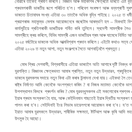
নোৱাৰে তাকেই প্ৰমাণ কৰিলে। বিজ্ঞান আৰু মহাকাশৰ ক্ষেত্ৰটো ভাৰতে এটা বৃহ
প্ৰথমগৰাকী ভাৰতীয় ৰূপে পৰিচিত হ’ল। পৰিবেশ সংৰক্ষণ আৰু বন্যপ্ৰাণী সুৰক
ভাৰতত চিতাবাঘৰ সংখ্য এতিয়া ৩০ তাতকৈ অধিক বৃদ্ধি পাইছে। ২০২৫ ত ধৰ্মী
প্ৰয়াগৰাজ মহাকুম্ভ মেলাৰ আয়োজনেৰে বছৰটোৰ আৰম্ভণি হল – যিকথাই বিশ্
কাৰ্যসূচীয়ে প্ৰতিগৰাকী ভাৰতীয়ক গৰ্বিত কৰি তুলিলে। স্বদেশী সামগ্ৰীক
সামগ্ৰীহে ক্ৰয় কৰিলে, যিবিধ সামগ্ৰী এজন ভাৰতীয়ৰ শ্ৰম আৰু ঘামেৰে নিৰ্মিত
২০২৫ বৰ্ষটোৱে ভাৰতক অধিক আত্মবিশ্বাস প্ৰদান কৰিলে। এইটো কথাও সত্য যে 
এতিয়া ২০২৬ ত নতুন আশা, নতুন সংকল্পৰে সৈতে আগবাঢ়িবলৈ প্ৰস্তুত।
মোৰ প্ৰিয় দেশবাসী,
বিশ্ববাসীয়ে এতিয়া ভাৰতলৈ অতি আশাৰে দৃষ্টি নিবদ
যুৱশক্তি। বিজ্ঞানৰ ক্ষেত্ৰখনত আমাৰ প্ৰাপ্তি, নতুন নতুন উদ্ভাৱন, প্ৰযুক্ত
ভাৰতৰ যুৱসকলৰ সদায়ে নতুন কিবা এটা কৰাৰ উন্মাদনা দেখা যায়। এইকথা লৈ ত
ৰাষ্ট্ৰ নিৰ্মাণত আমি কেনেকৈ অংশগ্ৰহণ কৰিম ? বা নিজৰ মতামত কেনেকৈ ভ
উপপস্থাপন কিদৰে প্ৰদৰ্শন কৰিব ? মোৰ যুৱবন্ধুসকলৰ এই সকলোবোৰ প্ৰশ্নৰ 
ইয়াৰ প্ৰথম সংস্কৰণ হৈ যায়, আৰু কেইদিনমান পাছতেই ইয়াৰ দ্বিতীয় সংস্কৰণ হ’ব। 
পালন কৰা হ’ব। সেইদিনাই ইংয় লিডাৰ ডায়েলগৰো আয়োজন কৰা হ’ব। য’ত 
ইয়াত আমাৰ যুৱসকলে উদ্ভাৱন, শাৰীৰিক সক্ষমতা, ষ্টাৰ্টআপ আৰু কৃষি আদি মহত
উৎসুক হৈ আছো।