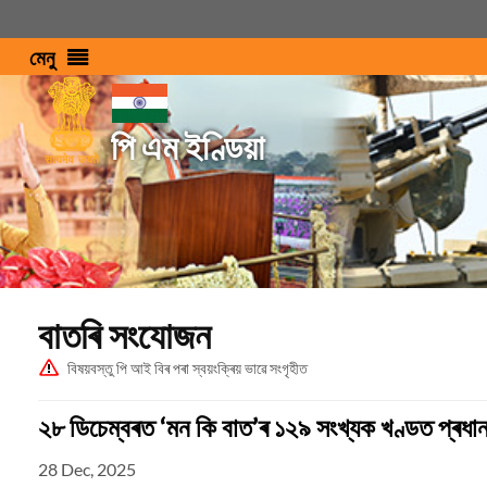
মেনু
পি এম ইণ্ডিয়া
বাতৰি সংযোজন
বিষয়বস্তু পি আই বিৰ পৰা স্বয়ংক্ৰিয় ভাৱে সংগৃহীত
২৮ ডিচেম্বৰত ‘মন কি বাত’ৰ ১২৯ সংখ্যক খণ্ডত প্ৰধান
28 Dec, 2025