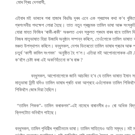
মোৰ প্ৰিয় দেশবাসী,
এইবাৰ মই ভাৰতৰ পৰা হাজাৰ কিঃমিঃ দূৰৰ এনে এক প্ৰয়াসৰ কথা ক’ব খুজিছো
প্ৰশংসনীয় পদক্ষেপ লোৱা হৈছে। তাত নতুন প্ৰজন্মক তামিল ভাষা আৰু সংস্কৃ
যোৱা মাহত ফিজিৰ ‘ৰাকী-ৰাকী‘ অঞ্চলত এখন স্কুলত প্ৰথম বাৰৰ বাবে তামিল
নিজৰ মাতৃভাষাত হিয়া উজাৰি অনুষ্ঠান সম্পন্ন কৰিলে, তেওঁলোকে তামিল ভাষাত কবি
মঞ্চত উপস্থাপন কৰিলে। বন্ধুসকল, দেশৰ ভিতৰতো তামিল ভাষাৰ প্ৰচাৰ আৰু প্ৰস
চতুৰ্থ ‘কাশী কামিল সংগমম’ অনুষ্ঠিত হৈ গ’ল। এতিয়া মই আপোনালোকক এটা
ক’বলৈ চেষ্টা কৰা এই অকণিহঁতনো ক’ৰ বাৰু ?
বন্ধুসকল, আপোনালোকে জানি আচৰিত হ’ব যে তামিল ভাষাত ইমান সলসলী
মাতৃভাষা হিন্দী যদিও তামিল ভাষাৰ প্ৰতি থকা আগ্ৰহে এওঁলোকক তামিল শিকি
শিকিবলৈ জোৰ দিয়া হৈছিল।
“তামিল শিকক”- তামিল কৰাকলম”-এই নামেৰে বাৰানসীৰ ৫০ ৰো অধিক ব
ক্লিপটোত শুনিবলৈ পাইছে।
বন্ধুসকল,
তামিল পৃথিৱীৰ প্ৰাচীনতম ভাষা। তামিল সাহিত্যও অতি সমৃদ্ধ। মই