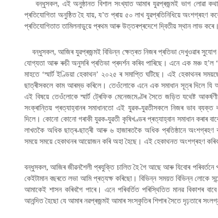
বন্ধুসকল, এই অনুষ্ঠানত বিশাল সংখ্যাত আমাৰ যুৱপ্ৰজন্মই ভাগ লোৱা ক
প্ৰতিযোগিতা অনুষ্ঠিত হৈ যায়, য’ত প্ৰায় ৫০ লাখ যুৱপ্ৰতিনিধিয়ে অংশগ্ৰহণ 
প্ৰতিযোগিতাত তামিলনাডুয়ে প্ৰথম আৰু উত্তৰপ্ৰদেশে দ্বিতীয় স্থান লাভ কৰে
বন্ধুসকল, আজিৰ যুৱপ্ৰজন্মই বিভিন্ন ক্ষেত্ৰত নিজৰ প্ৰতিভা দেখুওৱাৰ সুযো
যোগ্যতা আৰু ৰুচী অনুসৰি প্ৰতিভা প্ৰদৰ্শন কৰিব পাৰিছে। এনে এক মঞ্চ হ’ল ‘স্
মাহতে ‘স্মাৰ্ট ইণ্ডিয়া হেকাথন’ ২০২৫ ৰ সমাপ্তি ঘটিছে। এই হেকাথনৰ স
ছাত্ৰীসকলে কাম আৰম্ভ কৰিলে। তেওঁলোকে এনে এক সমাধান সূত্ৰ দিলে যি আমা
এই বিষয়ে তেওঁলোকে স্মাৰ্ট ট্ৰেফিক মেনেজমেণ্টৰ সৈতে জড়িত যথেষ্ট আকৰ্
সংক্ৰান্তিয় প্ৰত্যাহ্বানৰ সমাধানতো এই যুৱক-যুৱতীসকলে নিজৰ ভাব ব্যক্ত 
দিলে। কোনো কোনো গৰাকী যুৱক-যুৱতী কৃষিখণ্ডৰ প্ৰত্যাহ্বান সমাধান কৰাৰ বাবে
লাখতকৈ অধিক ছাত্ৰ-ছাত্ৰী আৰু ৬ হাজাৰতকৈ অধিক প্ৰতিষ্ঠানে অংশগ্ৰহণ
সময়ে সময়ে হেকাথনৰ আয়োজন কৰি অহা হৈছে। এই হেকাথনত অংশগ্ৰহণ কৰি
বন্ধুসকল,
আজিৰ জীৱনশৈলী প্ৰযুক্তি চালিত হৈ গৈ আছে আৰু যিবোৰ পৰিবৰ্তনে পূৰ
কেইটামান বছৰতে লভা আমি প্ৰত্যক্ষ কৰিছো। বিভিন্ন সময়ত বিভিন্ন লোকে সন্দেহ
আমাকেই শাসন কৰিবগৈ পাৰে। এনে পৰিবৰ্তিত পৰিস্থিতিত মানৱ বিকাশৰ বাব
আনন্দিত হৈছো যে আমাৰ নৱপ্ৰজন্মই আমাৰ সংস্কৃতিৰ শিপাৰ সৈতে দৃঢ়তাৰে সং