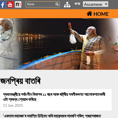
Search
ভাষা
HOME
জনপ্ৰিয় বাতৰি
প্ৰধানমন্ত্ৰীয়ে সৰ্বাংগীন বিকাশৰ ১১ বছৰ আৰু ৰাষ্ট্ৰীয় সবলীকৰণত আলোকপাতকাৰী
এটা প্ৰবন্ধ শ্বেয়াৰ কৰিছে
11 Jun, 2025
‘একতাৰ মহাযজ্ঞ’ৰ সমাপ্তি চিহ্নিত কৰি মহাকুম্ভৰ সামৰণি পৰিল; প্ৰয়াগৰাজত