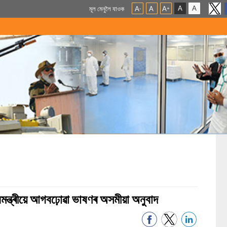
A
A
মূল মেনুলৈ যাওক
A
A
A
-
+
মন্ত্ৰীয়ে আগবঢ়োৱা ভাষণৰ অসমীয়া অনুবাদ