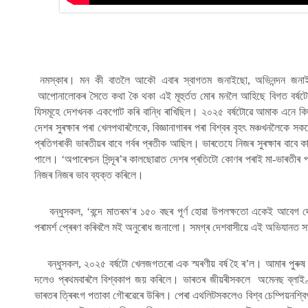
নমস্কাৰ। মন কী বাতলৈ আকৌ এবাৰ স্বাগতম জনাইছো, অভিনন্দন জনা
আপোনালোকৰ সৈতে কথা কৈ থকা এই মূহুৰ্তত মোৰ মনলৈ আহিছে বিগত বৰ্ষটোৰ
যিসমূহে দেশখনক একগোট কৰি বান্ধি ৰাখিছিল। ২০২৫ বৰ্ষটোৱে আমাক এনে কিছু
দেশৰ সুৰক্ষাৰ পৰা খেলপথাৰলৈকে, বিজ্ঞানাগাৰৰ পৰা বিশ্বৰ বৃহৎ মঞ্চখনলৈকে সক
প্ৰতিগৰাকী ভাৰতীয়ৰ বাবে গৰ্বৰ প্ৰতীক আছিল। ভাৰতেযে নিজৰ সুৰক্ষাৰ বাবে
পালে। ‘অপাৰেশ্চন সিন্দূৰ’ৰ কালছোৱাত দেশৰ প্ৰতিটো কোণৰ পৰাই মা-ভাৰতীৰ 
নিজৰ নিজৰ ভাব ব্যক্ত কৰিলে।
বন্ধুসকল, ‘বন্দে মাতৰম‘ৰ ১৫০ বছৰ পূৰ্ণ হোৱা উপলক্ষতো একেই আবে
পৰামৰ্শ প্ৰেৰণ কৰিবলৈ মই অনুৰোধ জনালো। সমগ্ৰ দেশবাসীয়ে এই অভিযানত স
বন্ধুসকল, ২০২৫ বৰ্ষটো খেলজগতৰো এক স্মৰণীয় বৰ্ষ হৈ ৰ’ল। আমাৰ পুৰ
দলেও প্ৰথমবাৰলৈ বিশ্বকাপ জয় কৰিলে। ভাৰতৰ জীয়ৰীসকলে অমেনছ ব্লাইণ্
ভাৰতৰ ত্ৰিৰংগ পতাকা গৌৰৱেৰে উৰিল। পেৰা এথলিটসকলেও বিশ্ব চেম্পিয়নশ্বি