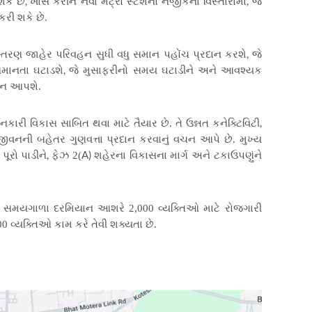
,
,
કે છે
ખાસ કરીને નવા મેટ્રો સ્ટેશનો નજીકના વિસ્તારોમાં
જે
રી શકે છે.
,
ં વિસ્તરણ જાહેર પરિવહન સુધી વધુ સમાન પહોંચ પ્રદાન કરશે
જે
,
માનતા ઘટાડશે
જે મુસાફરીનો સમય ઘટાડીને અને આવશ્યક
દાન આપશે.
,
નકારી વિકાસ સાબિત થવા માટે તૈયાર છે. તે ઉન્નત કનેક્ટિવિટી
 જીવનની બહેતર ગુણવત્તા પ્રદાન કરવાનું વચન આપે છે. મુખ્ય
,
A)
ૂરો પાડીને
ફેઝ 2(
શહેરના વિકાસના માર્ગ અને ટકાઉપણુંને
ીના સમયગાળા દરમિયાન આશરે 2,000 વ્યક્તિઓ માટે રોજગારી
વ્યક્તિઓ કામ કરે તેવી શક્યતા છે.