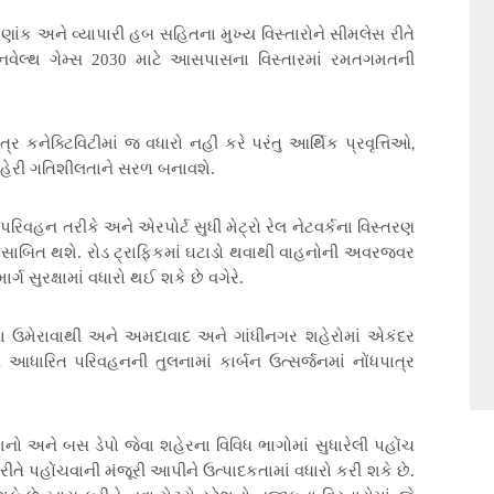
ણાંક અને વ્યાપારી હબ સહિતના મુખ્ય વિસ્તારોને સીમલેસ રીતે
મનવેલ્થ ગેમ્સ 2030 માટે આસપાસના વિસ્તારમાં રમતગમતની
,
ત્ર કનેક્ટિવિટીમાં જ વધારો નહીં કરે પરંતુ આર્થિક પ્રવૃત્તિઓ
હેરી ગતિશીલતાને સરળ બનાવશે.
્ગ પરિવહન તરીકે અને એરપોર્ટ સુધી મેટ્રો રેલ નેટવર્કના વિસ્તરણ
સાબિત થશે. રોડ ટ્રાફિકમાં ઘટાડો થવાથી વાહનોની અવરજવર
ર્ગ સુરક્ષામાં વધારો થઈ શકે છે વગેરે.
ા ઉમે
રાવાથી
અને અમદાવાદ અને ગાંધીનગર શહેરોમાં એકંદર
ધારિત પરિવહનની તુલનામાં કાર્બન ઉત્સર્જનમાં નોંધપાત્ર
ટેશનો અને બસ ડેપો જેવા શહેરના વિવિધ ભાગોમાં સુધારેલી પહોંચ
 રીતે પહોંચવાની મંજૂરી આપીને ઉત્પાદકતામાં વધારો કરી શકે છે.