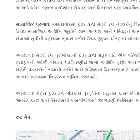
,
ઉપરાંત
ઉન્નત કનેક્ટિવિટી સ્થાનિક વ્યવસાયોને
પ્રોત્સાહિત
કરી શ
અગાઉ ઓછા સુલભ પ્રદેશોમાં રોકાણ અને વિકાસને પણ આકર્ષિત ક
A)
સામાજિક પ્રભાવ:
અમદાવાદમાં ફેઝ 2(
મેટ્રો રેલ નેટવર્કનુ
વિવિધ સામાજિક-આર્થિક જૂથોને લાભ આપશે અને પરિવહન અસ
સેવાઓ સુધીની પહોંચમાં સુધારો કરીને ઉચ્ચ જીવન ધોરણમાં યોગ
A)
અમદાવાદ મેટ્રો રેલ પ્રોજેક્ટનો ફેઝ 2(
શહેર માટે એક પરિવર્ત
,
,
ટ્રાફિકની ઓછી ગીચતા
પર્યાવરણીય લાભો
આર્થિક વૃદ્ધિ અને
શહેરી પડકારોનો સામનો કરીને અને ભવિષ્યના વિસ્તરણ માટે પાયો પ
આકાર આપવામાં નિર્ણાયક ભૂમિકા ભજવશે.
A
અમદાવાદ મેટ્રો ફેઝ 2
બાંધકામ પ્રવૃત્તિના મહત્તમ કામગીર
જનરેટ કરશે અને સિસ્ટમની કામગીરી અને જાળવણી દરમિયાન 500 
રૂટ મેપ: