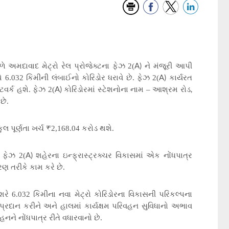
A)
મંડળે અમદાવાદ મેટ્રો રેલ પ્રોજેક્ટના ફેઝ 2(
ને મંજૂરી આપી
A)
ે 6.032 કિમીની લંબાઈનો કોરિડોર ધરાવે છે. ફેઝ 2(
કાર્યરત
A)
,
ટવર્ક હશે. ફેઝ 2(
કોરિડોરમાં સ્ટેશનોના નામ – આશ્રમ રોડ
ટ
છે
.
₹
લ પૂર્ણતા ખર્ચ
2,168.04 કરોડ થશે.
A)
ો ફેઝ 2(
શહેરના ઇન્ફ્રાસ્ટ્રક્ચર વિકાસમાં એક નોંધપાત્ર
તરણ તરીકે કામ કરે છે.
રે 6.032 કિમીના નવા મેટ્રો કોરિડોરના વિકાસની પરિકલ્પના
ટી પ્રદાન કરીને અને હાલમાં કાર્યક્ષમ પરિવહન સુવિધાનો અભાવ
હનને નોંધપાત્ર રીતે વધારવાનો છે.