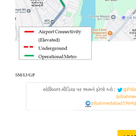
SM/IJ/GP
સોશિયલ મીડિયા પર અમને ફોલો કરો :
@PIB
/pibahme
pibahmedabad1964@