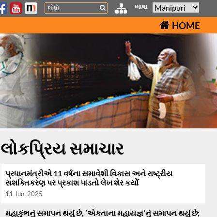
Search
ભાષા
HOME
લોકપ્રિય સમાચાર
પ્રધાનમંત્રીએ 11 વર્ષના સમાવેશી વિકાસ અને રાષ્ટ્રીય
સશક્તિકરણ પર પ્રકાશ પાડતો લેખ શેર કર્યો
11 Jun, 2025
મહાકુંભનું સમાપન થયું છે, ‘એકતાના મહાયજ્ઞ’નું સમાપન થયું છે;