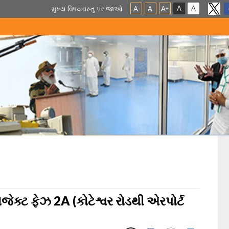
A
A
મુખ્ય વિષયવસ્તુ પર જાઓ
A
A
A
-
+
રોજેક્ટ ફેઝ 2A (કોટેશ્વર રોડથી એરપોર્ટ