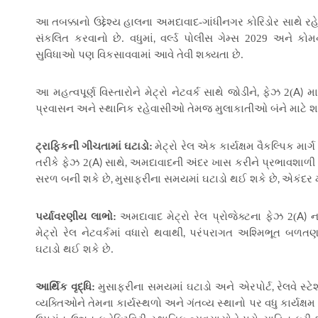
આ તબક્કાનો ઉદ્દેશ્ય હાલના અમદાવાદ-ગાંધીનગર કોરિડોર સાથે રહે
,
સંકલિત કરવાનો છે. વધુમાં
વર્લ્ડ પોલીસ ગેમ્સ 2029 અને કો
સુવિધાઓ પણ વિકસાવવામાં આવે તેવી શક્યતા છે.
,
A)
આ મહત્વપૂર્ણ વિસ્તારોને મેટ્રો નેટવર્ક સાથે જોડીને
ફેઝ 2(
મા
પ્રવાસન અને સ્થાનિક રહેવાસીઓ તેમજ મુલાકાતીઓ બંને માટે શ
ટ્રાફિકની ગીચતામાં ઘટાડો:
મેટ્રો રેલ એક કાર્યક્ષમ વૈકલ્પિક માર
A)
,
તરીકે ફેઝ 2(
સાથે
અમદાવાદની અંદર ખાસ કરીને પ્રભાવશાળી 
,
,
સરળ બની શકે છે
મુસાફરીના સમયમાં ઘટાડો થઈ શકે છે
એકંદર મા
A)
પર્યાવરણીય લાભો:
અમદાવાદ મેટ્રો રેલ પ્રોજેક્ટના ફેઝ 2(
ન
,
મેટ્રો રેલ નેટવર્કમાં વધારો થવાથી
પરંપરાગત અશ્મિભૂત બળતણ આ
ઘટાડો થઈ શકે છે.
,
આર્થિક વૃદ્ધિ:
મુસાફરીના સમયમાં ઘટાડો અને એરપોર્ટ
રેલવે સ્
વ્યક્તિઓને તેમના કાર્યસ્થળો અને ગંતવ્ય સ્થાનો પર વધુ કાર્યક્ષમ