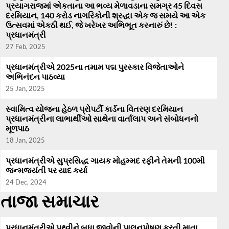
પ્રયાગરાજમાં એકતાના આ ભવ્ય મેળાવડાના સમગ્ર 45 દિવસ
દરમિયાન, 140 કરોડ નાગરિકોની શ્રદ્ધા એક જ સમયે આ એક
ઉત્સવમાં એકઠી થઈ, જે ખરેખર અભિભૂત કરનારું છે! :
પ્રધાનમંત્રી
27 Feb, 2025
પ્રધાનમંત્રીએ 2025ના તમામ પદ્મ પુરસ્કાર વિજેતાઓને
અભિનંદન પાઠવ્યા
25 Jan, 2025
સ્વામિત્વ યોજના હેઠળ પ્રોપર્ટી કાર્ડના વિતરણ દરમિયાન
પ્રધાનમંત્રીના લાભાર્થીઓ સાથેના વાર્તાલાપ અને સંબોધનનો
મૂળપાઠ
18 Jan, 2025
પ્રધાનમંત્રીએ સુપ્રસિદ્ધ ગાયક મોહમ્મદ રફીને તેમની 100મી
જન્મજયંતી પર યાદ કર્યા
24 Dec, 2024
તાજા સમાચાર
પ્રધાનમંત્રીએ પૃથ્વીને બધા જીવોની પાલનપોષણ કરતી માતા