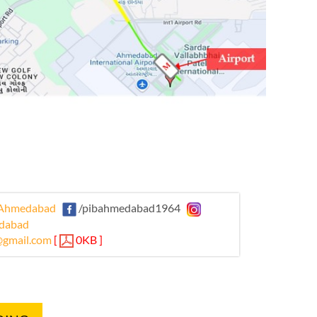
Ahmedabad
/pibahmedabad1964
dabad
gmail.com
[
0KB ]