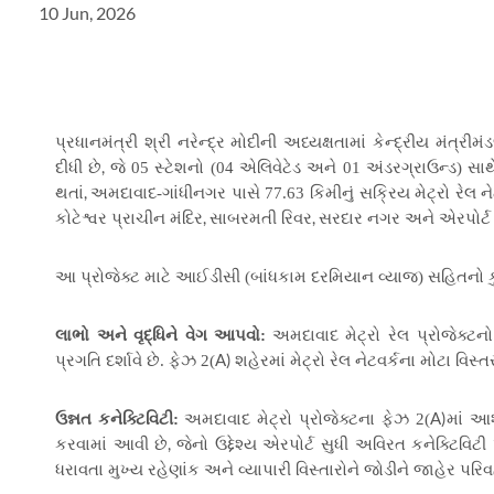
10 Jun, 2026
પ્રધાનમંત્રી શ્રી નરેન્દ્ર મોદીની અધ્યક્ષતામાં કેન્દ્રીય મંત્રી
,
દીધી છે
જે 05 સ્ટેશનો (04 એલિવેટેડ અને 01 અંડરગ્રાઉન્ડ) સાથ
,
થતાં
અમદાવાદ-ગાંધીનગર પાસે 77.63 કિમીનું સક્રિય મેટ્રો રેલ ને
,
,
કોટેશ્વર પ્રાચીન મંદિર
સાબરમતી રિવર
સરદાર નગર અને એરપોર્
આ પ્રોજેક્ટ માટે આઈડીસી (બાંધકામ દરમિયાન વ્યાજ) સહિતનો કુ
લાભો અને વૃદ્ધિને વેગ આપવો:
અમદાવાદ મેટ્રો રેલ પ્રોજેક્ટન
A)
પ્રગતિ દર્શાવે છે. ફેઝ 2(
શહેરમાં મેટ્રો રેલ નેટવર્કના મોટા વિસ્
A)
ઉન્નત કનેક્ટિવિટી:
અમદાવાદ મેટ્રો પ્રોજેક્ટના ફેઝ 2(
માં આશ
,
કરવામાં આવી છે
જેનો ઉદ્દેશ્ય એરપોર્ટ સુધી અવિરત કનેક્ટિવિ
ધરાવતા મુખ્ય રહેણાંક અને વ્યાપારી વિસ્તારોને જોડીને જાહેર પરિવ