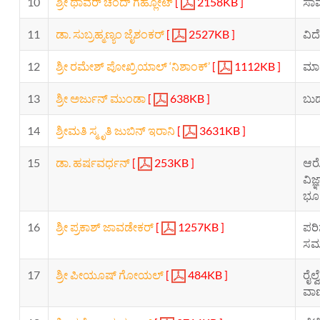
10
ಶ್ರೀ ಥಾವರ್ ಚಂದ್ ಗೆಹ್ಲೋಟ್
[
2158KB ]
ಸಾಮ
11
ಡಾ. ಸುಬ್ರಹ್ಮಣ್ಯಂ ಜೈಶಂಕರ್
[
2527KB ]
ವಿದ
12
ಶ್ರೀ ರಮೇಶ್ ಪೋಖ್ರಿಯಾಲ್ ‘ನಿಶಾಂಕ್’
[
1112KB ]
ಮಾನ
13
ಶ್ರೀ ಅರ್ಜುನ್ ಮುಂಡಾ
[
638KB ]
ಬುಡ
14
ಶ್ರೀಮತಿ ಸ್ಮೃತಿ ಜುಬಿನ್ ಇರಾನಿ
[
3631KB ]
15
ಡಾ. ಹರ್ಷವರ್ಧನ್
[
253KB ]
ಆರೋ
ವಿಜ
ಭೂ 
16
ಶ್ರೀ ಪ್ರಕಾಶ್ ಜಾವಡೇಕರ್
[
1257KB ]
ಪರಿ
ಸಮಾ
17
ಶ್ರೀ ಪೀಯೂಷ್ ಗೋಯಲ್
[
484KB ]
ರೈಲ್
ವಾಣ