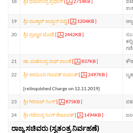
18
ಶ್ರೀ ಧರ್ಮೇಂದ್ರ ಪ್ರಧಾನ್
[
2714KB ]
ಪೆಟ
ಉಕ್
19
ಶ್ರೀ ಮುಕ್ತಾರ್ ಅಬ್ಬಾಸ್ ನಖ್ವಿ
[
1204KB ]
ಅಲ್
20
ಶ್ರೀ ಪ್ರಲ್ಹಾದ ಜೋಶಿ
[
2442KB ]
ಸಂ
ಕಲ್ಲ
ಗಣಿ
21
ಡಾ. ಮಹೇಂದ್ರ ನಾಥ್ ಪಾಂಡೆ
[
837KB ]
ಕೌಶ
22
ಶ್ರೀ ಅರವಿಂದ ಗಣಪತ್ ಸಾವಂತ್
[
2497KB ]
ಬೃಹ
[relinquished Charge on 12.11.2019]
23
ಶ್ರೀ ಗಿರಿರಾಜ್ ಸಿಂಗ್
[
875KB ]
ಪಶು
24
ಶ್ರೀ ಗಜೇಂದ್ರ ಸಿಂಗ್ ಶೇಖಾವತ್
[
1494KB ]
ಜಲ 
ರಾಜ್ಯ ಸಚಿವರು (ಸ್ವತಂತ್ರ ನಿರ್ವಹಣೆ)