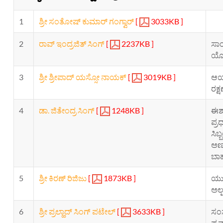
1
ಶ್ರೀ ಸಂತೋಷ್ ಕುಮಾರ್ ಗಂಗ್ವಾರ್
[
3033KB ]
2
ರಾವ್ ಇಂದ್ರಜಿತ್ ಸಿಂಗ್
[
2237KB ]
ಸಾಂ
ಯೋಜ
3
ಶ್ರೀ ಶ್ರೀಪಾದ್ ಯಸ್ಸೋ ನಾಯಕ್
[
3019KB ]
ಆಯು
ರಕ್
4
ಡಾ. ಜಿತೇಂದ್ರ ಸಿಂಗ್
[
1248KB ]
ಈಶಾ
ಪ್ರ
ಸಿಬ
ಅಣು
ಬಾಹ
5
ಶ್ರೀ ಕಿರಣ್ ರಿಜಿಜು
[
1873KB ]
ಯುವ
ಅಲ್
6
ಶ್ರೀ ಪ್ರಲ್ಹಾದ್ ಸಿಂಗ್ ಪಟೇಲ್
[
3633KB ]
ಸಂಸ
ಪ್ರ