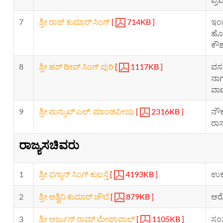
7
ಶ್ರೀ ರಾಜ್ ಕುಮಾರ್ ಸಿಂಗ್
[
714KB ]
ಇಂಧ
ಹೊಸ
ಕೌಶ
8
ಶ್ರೀ ಹರ್ ದೀಪ್ ಸಿಂಗ್ ಪುರಿ
[
1117KB ]
ವಸತ
ನಾಗ
ವಾಣ
9
ಶ್ರೀ ಮನ್ಸುಖ್ ಎಲ್. ಮಾಂಡವೀಯ
[
2316KB ]
ನೌಕ
ರಾಸ
ರಾಜ್ಯಸಚಿವರು
1
ಶ್ರೀ ಫಗ್ಗಾನ್ ಸಿಂಗ್ ಕುಲಸ್ತೆ
[
4193KB ]
ಉಕ್
2
ಶ್ರೀ ಅಶ್ವಿನಿ ಕುಮಾರ್ ಚೌಬೆ
[
879KB ]
ಆರೋ
3
ಶ್ರೀ ಅರ್ಜುನ್ ರಾಮ್ ಮೇಘಾವಾಲ್
[
1105KB ]
ಸಂಸ