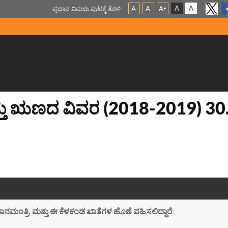
A
A
ಪ್ರಧಾನ ವಿಷಯ ಪುಟಕ್ಕೆ ತೆರಳಿ
A
A
A
-
+
ಮತ್ತು ಋಣದ ವಿವರ (2018-2019) 3
ಧಾನಮಂತ್ರಿ ಮತ್ತು ಈ ಕೆಳಕಂಡ ಖಾತೆಗಳ ಹೊಣೆ ವಹಿಸಲಿದ್ದಾರೆ
: