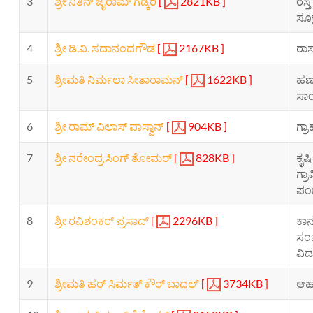
3
ಶ್ರೀ ನಿತಿನ್ ಜೈರಾಮ್ ಗಡ್ಕರಿ
[
2821KB ]
ರಸ್ತ
ಸೂಕ್
4
ಶ್ರೀ ಡಿ.ವಿ. ಸದಾನಂದಗೌಡ
[
2167KB ]
ರಾಸ
5
ಶ್ರೀಮತಿ ನಿರ್ಮಲಾ ಸೀತಾರಾಮನ್
[
1622KB ]
ಹಣಕ
ಸಾಂ
6
ಶ್ರೀ ರಾಮ್ ವಿಲಾಸ್ ಪಾಸ್ವಾನ್
[
904KB ]
ಗ್ರ
7
ಶ್ರೀ ನರೇಂದ್ರ ಸಿಂಗ್ ತೋಮರ್
[
828KB ]
ಕೃಷ
ಗ್ರ
ಪಂಚ
8
ಶ್ರೀ ರವಿಶಂಕರ್ ಪ್ರಸಾದ್
[
2296KB ]
ಕಾನ
ಸಂವ
ವಿದ
9
ಶ್ರೀಮತಿ ಹರ್ ಸಿರ್ಮತ್ ಕೌರ್ ಬಾದಲ್
[
3734KB ]
ಆಹಾ