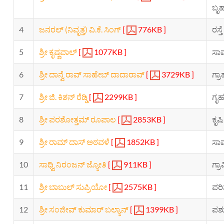
ಬೃಹ
4
ಜನರಲ್ (ನಿವೃತ್ತ) ವಿ.ಕೆ. ಸಿಂಗ್
[
776KB ]
ರಸ್ತ
5
ಶ್ರೀ ಕೃಷ್ಣಪಾಲ್
[
1077KB ]
ಸಾಮ
6
ಶ್ರೀ ದಾನ್ವೆ ರಾವ್ ಸಾಹೇಬ್ ದಾದಾರಾವ್
[
3729KB ]
ಗ್ರ
7
ಶ್ರೀ ಜಿ. ಕಿಶನ್ ರೆಡ್ಡಿ
[
2299KB ]
ಗೃಹ
8
ಶ್ರೀ ಪರಶೋತ್ತಮ್ ರೂಪಾಲ
[
2853KB ]
ಕೃಷ
9
ಶ್ರೀ ರಾಮ್ ದಾಸ್ ಅಠವಳೆ
[
1852KB ]
ಸಾಮ
10
ಸಾಧ್ವಿ ನಿರಂಜನ್ ಜ್ಯೋತಿ
[
911KB ]
ಗ್ರ
11
ಶ್ರೀ ಬಾಬುಲ್ ಸುಪ್ರಿಯೋ
[
2575KB ]
ಪರಿ
12
ಶ್ರೀ ಸಂಜೀವ್ ಕುಮಾರ್ ಬಲ್ಯಾನ್
[
1399KB ]
ಪಶು