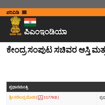
ಪರಿವಿಡಿ
ಪಿಎಂಇಂಡಿಯಾ
ಕೇಂದ್ರ ಸಂಪುಟ ಸಚಿವರ ಆಸ್ತಿ 
ಪ್ರಧಾನಮಂತ್ರಿ
ಶ್ರೀ ನರೇಂದ್ರ ಮೋದಿ
[
1177KB ]
ಪ್ರ