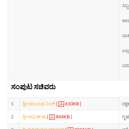
ಸಿಬ
ಅಣ
ಬಾಹ
ಎಲ್
ಯಾವ
ಸಂಪುಟ ಸಚಿವರು
1
ಶ್ರೀ ರಾಜನಾಥ ಸಿಂಗ್
[
610KB ]
ರಕ್
2
ಶ್ರೀ ಅಮಿತ್ ಶಾ
[
844KB ]
ಗೃಹ