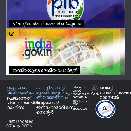
പ്രസ്സ് ഇൻഫർമേഷൻ ബ്യൂറോ
ഇന്ത്യയുടെ ദേശീയ പോർട്ടൽ
ഉള്ളടക്കം
വെബ്ബ്സൈറ്റ്
വെബ്ബ്
പ്രധാന
താള്‍
കൈകാര്യം
രൂപകൽപ്പനയും
ഇൻഫർമേഷ
വെബ്‌സൈറ്റിന്റെ
അവതരണവും
മാനേജർ
ചെയുന്നത്
നയങ്ങള്‍
ഈ സൈറ്റ്
പ്രധാനമന്ത്രിയുടെ
നാഷണൽ
ലിങ്ക്
ഓഫീസ്
ഇൻഫോമാറ്റിക്സ്
സഹായം
സെന്റർ
Last Updated:
07 Aug 2026