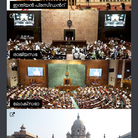
ഇന്ത്യൻ പ്രസിഡന്‍റ്
രാജ്യസഭ
ലോക്സഭാ