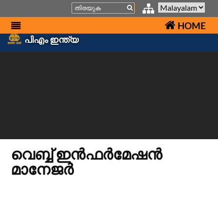
Search
HOME
പിഎം ഇന്ത്യ
വെബ്ബ് ഇൻഫർമേഷൻ
മാനേജർ