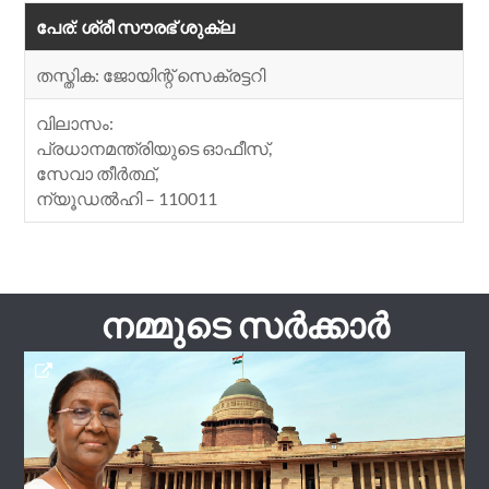
പേര്: ശ്രീ സൗരഭ് ശുക്ല
തസ്തിക: ജോയിന്റ് സെക്രട്ടറി
വിലാസം:
പ്രധാനമന്ത്രിയുടെ ഓഫീസ്,
സേവാ തീർത്ഥ്,
ന്യൂഡൽഹി – 110011
നമ്മുടെ സർക്കാർ