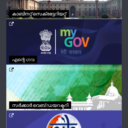
കാബിനറ്റ് സെക്രട്ടേറിയറ്റ്
എന്റെ ഗവ
സർക്കാർ വെബ് ഡയറക്ടറി