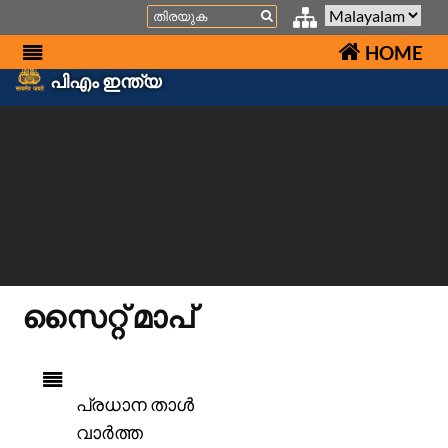
Search
HOME
പിഎം ഇന്ത്യ
സൈറ്റ് മാപ്
പ്രധാന താള്‍
വാര്‍ത്ത