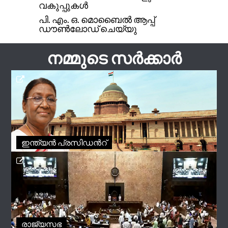
വകുപ്പുകള്‍
പി. എം. ഒ. മൊബൈൽ ആപ്പ്
ഡൗൺലോഡ് ചെയ്യു
നമ്മുടെ സർക്കാർ
ഇന്ത്യൻ പ്രസിഡന്‍റ്
രാജ്യസഭ