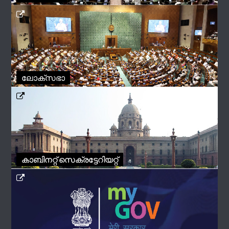
ലോക്സഭാ
കാബിനറ്റ് സെക്രട്ടേറിയറ്റ്