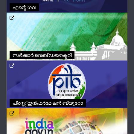
എന്റെ ഗവ
സർക്കാർ വെബ് ഡയറക്ടറി
പ്രസ്സ് ഇൻഫർമേഷൻ ബ്യൂറോ