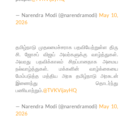
— Narendra Modi (@narendramodi)
May 10,
2026
தமிழ்நாடு முதலமைச்சராக பதவியேற்றுள்ள திரு
சி. ஜோசப் விஜய் அவர்களுக்கு வாழ்த்துகள்.
அவரது பதவிக்காலம் சிறப்பானதாக அமைய
நல்வாழ்த்துகள். மக்களின் வாழ்க்கையை
மேம்படுத்த மத்திய அரசு தமிழ்நாடு அரசுடன்
இணைந்து தொடர்ந்து
பணியாற்றும்.
@TVKVijayHQ
— Narendra Modi (@narendramodi)
May 10,
2026