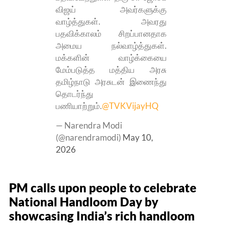
விஜய் அவர்களுக்கு
வாழ்த்துகள். அவரது
பதவிக்காலம் சிறப்பானதாக
அமைய நல்வாழ்த்துகள்.
மக்களின் வாழ்க்கையை
மேம்படுத்த மத்திய அரசு
தமிழ்நாடு அரசுடன் இணைந்து
தொடர்ந்து
பணியாற்றும்.
@TVKVijayHQ
— Narendra Modi
(@narendramodi)
May 10,
2026
PM calls upon people to celebrate
National Handloom Day by
showcasing India’s rich handloom