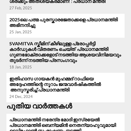
ശരിക്കും അതിശയകരമാണ്! : പ്രധാന മന്ത്രി
27 Feb, 2025
2025ലെ പത്മ പുരസ്കാരജേതാക്കളെ പ്രധാനമന്ത്രി
അഭിനന്ദിച്ചു
25 Jan, 2025
SVAMITVA സ്കീമിന് കീഴിലുള്ള പ്രോപ്പർട്ടി
കാർഡുകൾ വിതരണം ചെയ്ത് പ്രധാനമന്ത്രി
ഗുണഭോക്താക്കളോട് നടത്തിയ ആശയവിനിമയവും
തുടർന്ന് നടത്തിയ പ്രസം​ഗവും
18 Jan, 2025
ഇതിഹാസ ഗായകൻ മുഹമ്മദ് റാഫിയെ
അദ്ദേഹത്തിന്റെ നൂറാം ജന്മവാർഷികത്തിൽ
അനുസ്മരിച്ച് പ്രധാനമന്ത്രി
24 Dec, 2024
പുതിയ വാർത്തകൾ
പ്രധാനമന്ത്രി നരേന്ദ്ര മോദി ഇസ്രയേൽ
പ്രധാനമന്ത്രി ബെന്യമിൻ നെതന്യാഹുവുമായി
ടെലിഫോൺ സംഭാഷണം നടത്തി