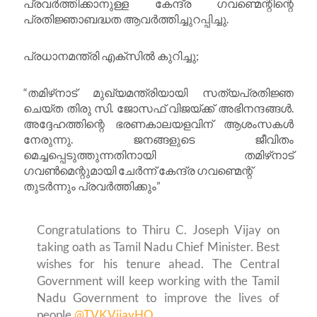
പ്രവർത്തിക്കാനുള്ള കേന്ദ്ര ഗവണ്മെന്റിന്റെ
പ്രതിജ്ഞാബദ്ധത ആവർത്തിച്ചുറപ്പിച്ചു.
പ്രധാനമന്ത്രി എക്‌സിൽ കുറിച്ചു;
“തമിഴ്‌നാട് മുഖ്യമന്ത്രിയായി സത്യപ്രതിജ്ഞ
ചെയ്ത തിരു സി. ജോസഫ് വിജയ്ക്ക് അഭിനന്ദങ്ങൾ.
അദ്ദേഹത്തിന്റെ ഭരണകാലയളവിന് ആശംസകൾ
നേരുന്നു. ജനങ്ങളുടെ ജീവിതം
മെച്ചപ്പെടുത്തുന്നതിനായി തമിഴ്‌നാട്
ഗവൺമെന്റുമായി ചേർന്ന് കേന്ദ്ര ഗവണ്മെന്റ്
തുടർന്നും പ്രവർത്തിക്കും”
Congratulations to Thiru C. Joseph Vijay on
taking oath as Tamil Nadu Chief Minister. Best
wishes for his tenure ahead. The Central
Government will keep working with the Tamil
Nadu Government to improve the lives of
people.
@TVKVijayHQ