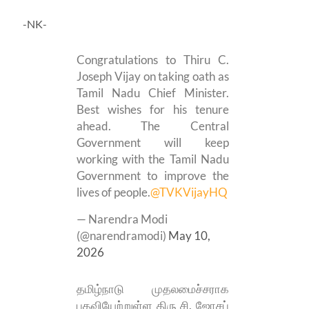
-NK-
Congratulations to Thiru C.
Joseph Vijay on taking oath as
Tamil Nadu Chief Minister.
Best wishes for his tenure
ahead. The Central
Government will keep
working with the Tamil Nadu
Government to improve the
lives of people.
@TVKVijayHQ
— Narendra Modi
(@narendramodi)
May 10,
2026
தமிழ்நாடு முதலமைச்சராக
பதவியேற்றுள்ள திரு சி. ஜோசப்