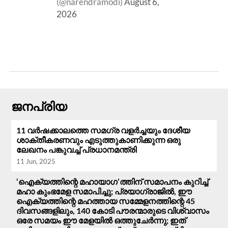
(@narendramodi)
August 6,
2026
ജനപ്രിയ
11 വർഷക്കാലത്തെ സമഗ്ര വളർച്ചയും ദേശീയ
ശാക്തീകരണവും എടുത്തുകാണിക്കുന്ന ഒരു
ലേഖനം പങ്കുവച്ച് പ്രധാനമന്ത്രി
11 Jun, 2025
‘ഐക്യത്തിന്റെ മഹായാഗ’ത്തിന് സമാപനം കുറിച്ച്
മഹാ കുംഭമേള സമാപിച്ചു; പ്രയാഗ്‌രാജിൽ, ഈ
ഐക്യത്തിന്റെ മഹത്തായ സമ്മേളനത്തിന്റെ 45
ദിവസങ്ങളിലും, 140 കോടി പൗരന്മാരുടെ വിശ്വാസം
ഒരേ സമയം ഈ മേളയിൽ ഒത്തുചേർന്നു; ഇത്