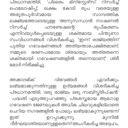
പ്രധാനമന്ത്രി, 'പ്രൈം മിനിസ്റ്റേഴ്‌സ് റിസർച്ച്
ഫെലോഷിപ്പ്', ലക്ഷം കോടി രൂപ വരെയുള്ള
അഭൂതപൂർവ്വമായ സാമ്പത്തിക
ലക്ഷ്യത്തോടെയുള്ള 'അനുസന്ധാൻ നാഷണൽ
റിസർച്ച് ഫൗണ്ടേഷന്റെ' രൂപീകരണം
എന്നിവയുൾപ്പെടെയുള്ള ശക്തമായ പിന്തുണാ
സംവിധാനങ്ങൾ വിശദീകരിച്ചു. "ഇന്ന് രാജ്യത്തിന്
പുതിയ ഗവേഷണങ്ങൾ അത്യന്താപേക്ഷിതമാണ്,
നമ്മുടെ ഭരണപരമായ ശ്രദ്ധയും അത്രതന്നെ
ശക്തമായി ഗവേഷണങ്ങളിൽ തന്നെയാണ്," ശ്രീ
മോദി നിരീക്ഷിച്ചു.
അക്കാദമിക് വിഭവങ്ങൾ ഏവർക്കും
ലഭ്യമാക്കുന്നതിനുള്ള ഉദ്യമങ്ങൾ വിശദീകരിച്ച
പ്രധാനമന്ത്രി, 'ഒരു രാജ്യം ഒരു സബ്സ്ക്രിപ്ഷൻ'
പദ്ധതി എടുത്തുപറഞ്ഞു. പ്രശസ്തമായ ആഗോള
ഗവേഷണ ജേണലുകൾ അധിക ചിലവുകളില്ലാതെ
ചെറിയ നഗരങ്ങളിൽ പോലും ലഭ്യമാകുന്നുണ്ടെന്ന്
ഇത് ഉറപ്പാക്കുന്നു. മുന്നിൽ
ദീർഘയാത്രയാണുള്ളതെന്ന് അംഗീകരിച്ച അദ്ദേഹം,