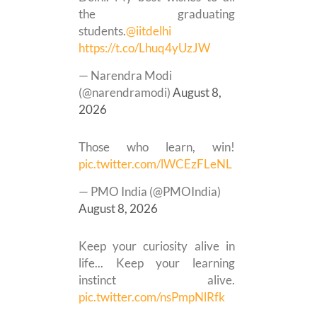
the graduating
students.
@iitdelhi
https://t.co/Lhuq4yUzJW
— Narendra Modi
(@narendramodi)
August 8,
2026
Those who learn, win!
pic.twitter.com/lWCEzFLeNL
— PMO India (@PMOIndia)
August 8, 2026
Keep your curiosity alive in
life... Keep your learning
instinct alive.
pic.twitter.com/nsPmpNlRfk