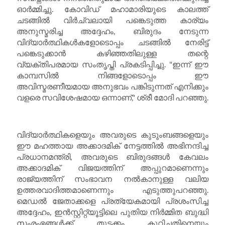
ഓർമ്മിച്ചു. കോവിഡ് മഹാമാരിയുടെ കാലത്ത്
ചടങ്ങിൽ വിർച്വലായി പങ്കെടുത്ത കാര്യം
അനുസ്മരിച്ച അദ്ദേഹം, ബിരുദം നേടുന്ന
വിദ്യാർത്ഥികൾകളോടൊപ്പം ചടങ്ങിൽ നേരിട്ട്
പങ്കെടുക്കാൻ കഴിഞ്ഞതിലുള്ള തന്റെ
വ്യക്തിപരമായ സംതൃപ്തി പ്രകടിപ്പിച്ചു. "ഇന്ന് ഈ
കാമ്പസിൽ നിങ്ങളോടൊപ്പം ഈ
അവിസ്മരണീയമായ അനുഭവം പങ്കിടുന്നത് എനിക്കും
വളരെ സവിശേഷമായ ഒന്നാണ്," ശ്രീ മോദി പറഞ്ഞു.
വിദ്യാർത്ഥികളെയും അവരുടെ കുടുംബങ്ങളെയും
ഈ മഹത്തായ അക്കാദമിക് നേട്ടത്തിൽ അഭിനന്ദിച്ച
പ്രധാനമന്ത്രി, അവരുടെ ബിരുദങ്ങൾ കേവലം
അക്കാദമിക് വിജയത്തിന് അപ്പുറമാണെന്നും
രാജ്യത്തിന് സംഭാവന നൽകാനുള്ള വലിയ
ഉത്തരവാദിത്തമാണെന്നും എടുത്തുപറഞ്ഞു.
മെഡൽ ജേതാക്കളെ പ്രത്യേകമായി പ്രശംസിച്ച
അദ്ദേഹം, ഇൻസ്റ്റിറ്റ്യൂട്ടിലെ പുതിയ നിർമ്മിത ബുദ്ധി
സംരംഭങ്ങൾക്ക് തുടക്കം കുറിച്ചതിനെയും