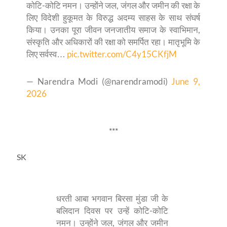
कोटि-कोटि नमन। उन्होंने जल, जंगल और जमीन की रक्षा के
लिए विदेशी हुकूमत के विरुद्ध अदम्य साहस के साथ संघर्ष
किया। उनका पूरा जीवन जनजातीय समाज के स्वाभिमान,
संस्कृति और अधिकारों की रक्षा को समर्पित रहा। मातृभूमि के
लिए सर्वस्व…
pic.twitter.com/C4y15CKfjM
— Narendra Modi (@narendramodi)
June 9,
2026
***
SK
धरती आबा भगवान बिरसा मुंडा जी के
बलिदान दिवस पर उन्हें कोटि-कोटि
नमन। उन्होंने जल, जंगल और जमीन