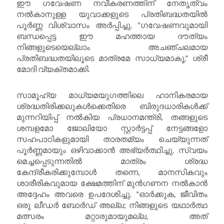
ഈ ഗവേഷണ നവീകരണത്തിന് നേതൃത്വം
നൽകാനുള്ള യുവാക്കളുടെ പ്രതിബദ്ധതയിൽ
പൂർണ്ണ വിശ്വാസം അർപ്പിച്ചു. "ഗവേഷണവുമായി
ബന്ധപ്പെട്ട ഈ മഹത്തായ ദൗത്യം
നിങ്ങളുടെയെല്ലാം അചഞ്ചലമായ
പ്രതിബദ്ധതയിലൂടെ മാത്രമേ സാധ്യമാകൂ," ശ്രീ
മോദി വ്യക്തമാക്കി.
സാമൂഹ്യ മാധ്യമയുഗത്തിലെ ഹാനികരമായ
ശ്രദ്ധതിരിക്കലുകൾക്കെതിരെ ബിരുദധാരികൾക്ക്
മുന്നറിയിപ്പ് നൽകിയ പ്രധാനമന്ത്രി, തങ്ങളുടെ
ശമ്പളമോ ജോലിയോ സ്റ്റാർട്ടപ്പ് നേട്ടങ്ങളോ
സഹപാഠികളുമായി താരതമ്യം ചെയ്യുന്നത്
പൂർണ്ണമായും ഒഴിവാക്കാൻ അഭ്യർത്ഥിച്ചു. സ്വയം
മെച്ചപ്പെടുന്നതിൽ മാത്രം ശ്രദ്ധ
കേന്ദ്രീകരിക്കുമ്പോൾ തന്നെ, മാനസികവും
ശാരീരികവുമായ ക്ഷേമത്തിന് മുൻഗണന നൽകാൻ
അദ്ദേഹം അവരെ ഉപദേശിച്ചു. "ഓർക്കുക, ജീവിതം
ഒരു ലീഡർ ബോർഡ് അല്ല; നിങ്ങളുടെ യഥാർത്ഥ
മത്സരം മറ്റാരുമായുമല്ല, അത്