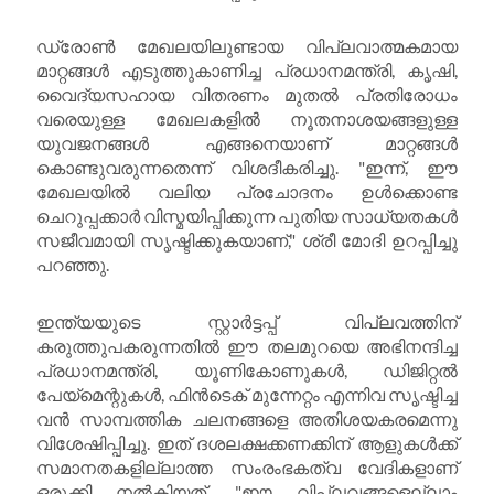
ഡ്രോൺ മേഖലയിലുണ്ടായ വിപ്ലവാത്മകമായ
മാറ്റങ്ങൾ എടുത്തുകാണിച്ച പ്രധാനമന്ത്രി, കൃഷി,
വൈദ്യസഹായ വിതരണം മുതൽ പ്രതിരോധം
വരെയുള്ള മേഖലകളിൽ നൂതനാശയങ്ങളുള്ള
യുവജനങ്ങൾ എങ്ങനെയാണ് മാറ്റങ്ങൾ
കൊണ്ടുവരുന്നതെന്ന് വിശദീകരിച്ചു. "ഇന്ന്, ഈ
മേഖലയിൽ വലിയ പ്രചോദനം ഉൾക്കൊണ്ട
ചെറുപ്പക്കാർ വിസ്മയിപ്പിക്കുന്ന പുതിയ സാധ്യതകൾ
സജീവമായി സൃഷ്ടിക്കുകയാണ്," ശ്രീ മോദി ഉറപ്പിച്ചു
പറഞ്ഞു.
ഇന്ത്യയുടെ സ്റ്റാർട്ടപ്പ് വിപ്ലവത്തിന്
കരുത്തുപകരുന്നതിൽ ഈ തലമുറയെ അഭിനന്ദിച്ച
പ്രധാനമന്ത്രി, യൂണികോണുകൾ, ഡിജിറ്റൽ
പേയ്മെന്റുകൾ, ഫിൻടെക് മുന്നേറ്റം എന്നിവ സൃഷ്ടിച്ച
വൻ സാമ്പത്തിക ചലനങ്ങളെ അതിശയകരമെന്നു
വിശേഷിപ്പിച്ചു. ഇത് ദശലക്ഷക്കണക്കിന് ആളുകൾക്ക്
സമാനതകളില്ലാത്ത സംരംഭകത്വ വേദികളാണ്
ഒരുക്കി നൽകിയത്. "ഈ വിപ്ലവങ്ങളെല്ലാം