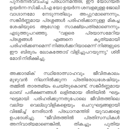
പുനർനിർവ്വചിച്ച പ്രധാനമന്ത്രി, ഈ യോഗ്യത
ഉയർന്ന സി.ജി.പി.എ യോ ഉയർന്ന ശമ്പളമുള്ള ജോലി
വാഗ്ദാനമോ നേടുന്നതിലും അപ്പുറമാണെന്നും,
സങ്കീർണ്ണമായ പ്രശ്നങ്ങൾ പരിഹരിക്കാനുള്ള മികച്ച
ശേഷിയുടെ ആഗോള സാക്ഷ്യപത്രമാണെന്നും
എടുത്തുപറഞ്ഞു. "വളരെ പ്രയാസമേറിയ
പ്രശ്നങ്ങൾ എങ്ങനെ കൃത്യമായി
പരിഹരിക്കണമെന്ന് നിങ്ങൾക്കറിയാമെന്ന് നിങ്ങളുടെ
ഈ ബിരുദം ലോകത്തോട് വിളിച്ചുപറയുന്നു," ശ്രീ
മോദി നിരീക്ഷിച്ചു.
അക്കാദമിക് സ്ഥിരോത്സാഹവും ജീവിതകാലം
മുഴുവൻ നിലനിൽക്കുന്ന പ്രതിരോധശേഷിയും
തമ്മിൽ താരതമ്യം ചെയ്തുകൊണ്ട്, സങ്കീർണ്ണമായ
ലാബ് പരീക്ഷണങ്ങൾ ലളിതമായ രീതിയിൽ ഘട്ടം
ഘട്ടമായി പരിഹരിക്കുന്നതുപോലെ ജീവിതത്തിലെ
വലിയ വെല്ലുവിളികളെയും ചെറുഘട്ടങ്ങളായി
വിഭജിച്ച് നേരിടാൻ പ്രധാനമന്ത്രി യുവാക്കളെ
ഉപദേശിച്ചു. "ജീവിതത്തിൽ പ്രതിസന്ധികൾ
അനിവാര്യമാണെങ്കിൽ, തികച്ചും പുതിയ