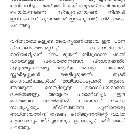
അഭിനന്ദിച്ചു. "രാജ്യത്തിനായി ഒരുപാട് കാര്യങ്ങൾ
ചെയ്യണമെന്ന സ്വപ്നവുമായാണ് നിങ്ങൾ
ഇവിടെനിന്ന് പുറത്തേക്ക് ഇറങ്ങുന്നത്," ശ്രീ മോദി
പറഞ്ഞു.
വിദ്യാർത്ഥികളുടെ അവിസ്മരണീയമായ ഈ പഠന
പ്രയാണത്തെക്കുറിച്ച് സംസാരിക്കവേ,
ഓറിയന്റേഷൻ ദിനം മുതൽ ബിരുദദാന ചടങ്ങ്
വരെയുള്ള പരിവർത്തനങ്ങൾ പ്രധാനമന്ത്രി
എടുത്തുപറഞ്ഞു. ആദ്യ ശമ്പളം വാങ്ങൽ,
സ്റ്റാർട്ടപ്പുകൾ കെട്ടിപ്പടുക്കൽ, തുടർ
മത്സരപരീക്ഷകൾക്ക് തയ്യാറെടുക്കൽ തുടങ്ങി
അവരുടെ മനസ്സിലുള്ള വൈവിധ്യമാർന്ന
ലക്ഷ്യങ്ങളും അദ്ദേഹം പരാമർശിച്ചു. "ഈ
മഹത്തായ യാത്രയിൽ നിങ്ങൾക്ക് വലിയ
സംതൃപ്തിയും ജീവിതത്തിലെ പുതിയൊരു
അധ്യായത്തിന് തുടക്കം കുറിക്കുന്നതിന്റെ വലിയ
ആവേശവും തീർച്ചയായും ഉണ്ടാകും," ശ്രീ മോദി
പറഞ്ഞു.