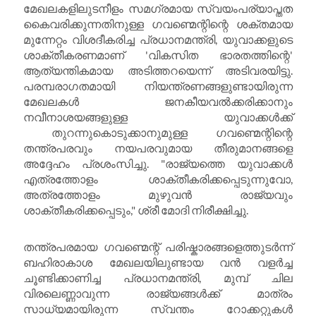
മേഖലകളിലുടനീളം സമഗ്രമായ സ്വയംപര്യാപ്തത
കൈവരിക്കുന്നതിനുള്ള ഗവണ്മെന്റിന്റെ ശക്തമായ
മുന്നേറ്റം വിശദീകരിച്ച പ്രധാനമന്ത്രി, യുവാക്കളുടെ
ശാക്തീകരണമാണ് 'വികസിത ഭാരതത്തിന്റെ'
ആത്യന്തികമായ അടിത്തറയെന്ന് അടിവരയിട്ടു.
പരമ്പരാഗതമായി നിയന്ത്രണങ്ങളുണ്ടായിരുന്ന
മേഖലകൾ ജനകീയവൽക്കരിക്കാനും
നവീനാശയങ്ങളുള്ള യുവാക്കൾക്ക്
തുറന്നുകൊടുക്കാനുമുള്ള ഗവണ്മെന്റിന്റെ
തന്ത്രപരവും നയപരവുമായ തീരുമാനങ്ങളെ
അദ്ദേഹം പ്രശംസിച്ചു. "രാജ്യത്തെ യുവാക്കൾ
എത്രത്തോളം ശാക്തീകരിക്കപ്പെടുന്നുവോ,
അത്രത്തോളം മുഴുവൻ രാജ്യവും
ശാക്തീകരിക്കപ്പെടും," ശ്രീ മോദി നിരീക്ഷിച്ചു.
തന്ത്രപരമായ ഗവണ്മെന്റ് പരിഷ്കാരങ്ങളെത്തുടർന്ന്
ബഹിരാകാശ മേഖലയിലുണ്ടായ വൻ വളർച്ച
ചൂണ്ടിക്കാണിച്ച പ്രധാനമന്ത്രി, മുമ്പ് ചില
വിരലെണ്ണാവുന്ന രാജ്യങ്ങൾക്ക് മാത്രം
സാധ്യമായിരുന്ന സ്വന്തം റോക്കറ്റുകൾ