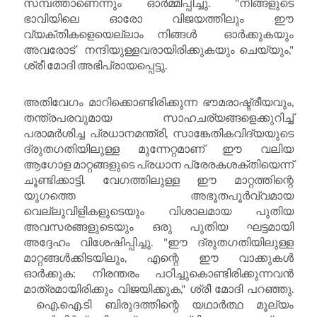
സമ്പത്താണെന്നും ഓർമ്മിപ്പിച്ചു. "നിങ്ങളുടെ
ഭാവിയിലെ ഓരോ വിജയത്തിലും ഈ
വ്യക്തികളെയെല്ലാം നിങ്ങൾ ഓർക്കുകയും
അവരോട് നന്ദിയുള്ളവരായിരിക്കുകയും ചെയ്യും,"
ശ്രീ മോദി അഭിപ്രായപ്പെട്ടു.
അതിവേഗം മാറിക്കൊണ്ടിരിക്കുന്ന ഭൗമരാഷ്ട്രീയവും,
തന്ത്രപരവുമായ സാഹചര്യങ്ങളെക്കുറിച്ച്
പരാമർശിച്ച പ്രധാനമന്ത്രി, സാങ്കേതികവിദ്യയുടെ
ദ്രുതഗതിയിലുള്ള മുന്നേറ്റമാണ് ഈ വലിയ
ആഗോള മാറ്റങ്ങളുടെ പ്രധാന പ്രേരകശക്തിയെന്ന്
ചൂണ്ടിക്കാട്ടി. വേഗത്തിലുള്ള ഈ മാറ്റത്തിന്റെ
യുഗത്തെ അഭൂതപൂർവ്വമായ
വെല്ലുവിളികളുടെയും വിശാലമായ പുതിയ
അവസരങ്ങളുടെയും ഒരു പുതിയ ഘട്ടമായി
അദ്ദേഹം വിശേഷിപ്പിച്ചു. "ഈ ദ്രുതഗതിയിലുള്ള
മാറ്റങ്ങൾക്കിടയിലും, എന്റെ ഈ വാക്കുകൾ
ഓർക്കുക: നിരന്തരം പഠിച്ചുകൊണ്ടിരിക്കുന്നവൻ
മാത്രമായിരിക്കും വിജയിക്കുക," ശ്രീ മോദി പറഞ്ഞു.
ഐ.ഐ.ടി ബിരുദത്തിന്റെ യഥാർത്ഥ മൂല്യം