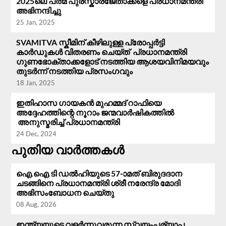
2025ലെ പത്മ പുരസ്കാരജേതാക്കളെ പ്രധാനമന്ത്രി
അഭിനന്ദിച്ചു
25 Jan, 2025
SVAMITVA സ്കീമിന് കീഴിലുള്ള പ്രോപ്പർട്ടി
കാർഡുകൾ വിതരണം ചെയ്ത് പ്രധാനമന്ത്രി
ഗുണഭോക്താക്കളോട് നടത്തിയ ആശയവിനിമയവും
തുടർന്ന് നടത്തിയ പ്രസം​ഗവും
18 Jan, 2025
ഇതിഹാസ ഗായകൻ മുഹമ്മദ് റാഫിയെ
അദ്ദേഹത്തിന്റെ നൂറാം ജന്മവാർഷികത്തിൽ
അനുസ്മരിച്ച് പ്രധാനമന്ത്രി
24 Dec, 2024
പുതിയ വാർത്തകൾ
ഐ.ഐ.ടി ഡൽഹിയുടെ 57-ാമത് ബിരുദദാന
ചടങ്ങിനെ പ്രധാനമന്ത്രി ശ്രീ നരേന്ദ്ര മോദി
അഭിസംബോധന ചെയ്തു
08 Aug, 2026
ഇന്ത്യയുടെ വളർന്നുവരുന്ന സ്വയംപര്യാപ്ത