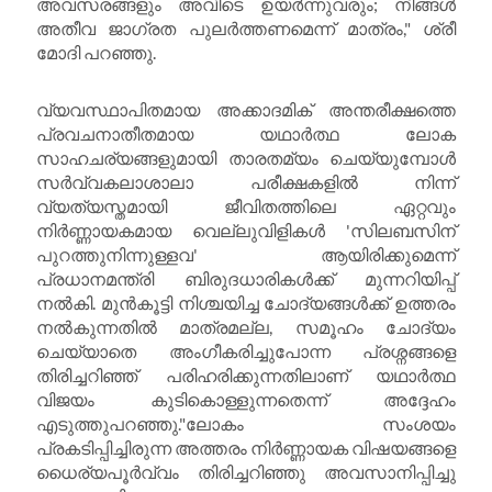
അവസരങ്ങളും അവിടെ ഉയർന്നുവരും; നിങ്ങൾ
അതീവ ജാഗ്രത പുലർത്തണമെന്ന് മാത്രം," ശ്രീ
മോദി പറഞ്ഞു.
വ്യവസ്ഥാപിതമായ അക്കാദമിക് അന്തരീക്ഷത്തെ
പ്രവചനാതീതമായ യഥാർത്ഥ ലോക
സാഹചര്യങ്ങളുമായി താരതമ്യം ചെയ്യുമ്പോൾ
സർവ്വകലാശാലാ പരീക്ഷകളിൽ നിന്ന്
വ്യത്യസ്തമായി ജീവിതത്തിലെ ഏറ്റവും
നിർണ്ണായകമായ വെല്ലുവിളികൾ 'സിലബസിന്
പുറത്തുനിന്നുള്ളവ' ആയിരിക്കുമെന്ന്
പ്രധാനമന്ത്രി ബിരുദധാരികൾക്ക് മുന്നറിയിപ്പ്
നൽകി. മുൻകൂട്ടി നിശ്ചയിച്ച ചോദ്യങ്ങൾക്ക് ഉത്തരം
നൽകുന്നതിൽ മാത്രമല്ല, സമൂഹം ചോദ്യം
ചെയ്യാതെ അംഗീകരിച്ചുപോന്ന പ്രശ്നങ്ങളെ
തിരിച്ചറിഞ്ഞ് പരിഹരിക്കുന്നതിലാണ് യഥാർത്ഥ
വിജയം കുടികൊള്ളുന്നതെന്ന് അദ്ദേഹം
എടുത്തുപറഞ്ഞു."ലോകം സംശയം
പ്രകടിപ്പിച്ചിരുന്ന അത്തരം നിർണ്ണായക വിഷയങ്ങളെ
ധൈര്യപൂർവ്വം തിരിച്ചറിഞ്ഞു അവസാനിപ്പിച്ചു