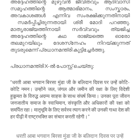
അദ്ദേഹത്തിന്റെ മുഴുവൻ ജീവിതവും ആദിവാസി
സമൂഹത്തിന്റെ ആത്മാഭിമാനം, സംസ്കാരം,
അവകാശങ്ങൾ എന്നിവ സംരക്ഷിക്കുന്നതിനായി
സമർപ്പിച്ചിരുന്നതായി ശ്രീ മോദി പറഞ്ഞു.
മാതൃരാജ്യത്തിനായി സർവ്വവും ത്യജിച്ച
അദ്ദേഹത്തിന്റെ കഥ രാജ്യത്തെ ഓരോ
തലമുറയിലും ദേശസ്‌നേഹം നിറയ്ക്കുന്നത്
തുടരുമെന്ന് പ്രധാനമന്ത്രി കൂട്ടിച്ചേർത്തു.
പ്രധാനമന്ത്രി X-ൽ പോസ്റ്റ് ചെയ്തു:
“धरती आबा भगवान बिरसा मुंडा जी के बलिदान दिवस पर उन्हें कोटि-
कोटि नमन। उन्होंने जल, जंगल और जमीन की रक्षा के लिए विदेशी
हुकूमत के विरुद्ध अदम्य साहस के साथ संघर्ष किया। उनका पूरा जीवन
जनजातीय समाज के स्वाभिमान, संस्कृति और अधिकारों की रक्षा को
समर्पित रहा। मातृभूमि के लिए सर्वस्व त्याग करने की उनकी गाथा देश की
हर पीढ़ी में राष्ट्रभक्ति का संचार करती रहेगी।”
धरती आबा भगवान बिरसा मुंडा जी के बलिदान दिवस पर उन्हें