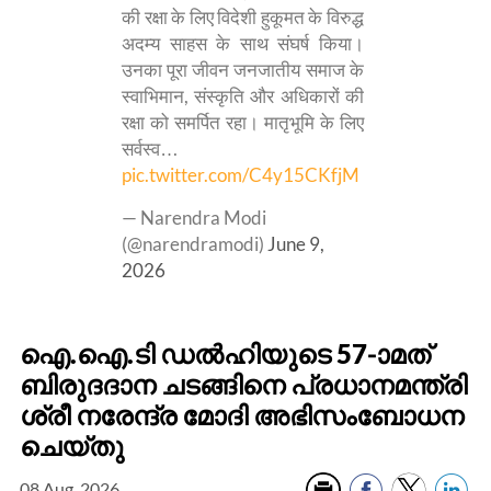
की रक्षा के लिए विदेशी हुकूमत के विरुद्ध
अदम्य साहस के साथ संघर्ष किया।
उनका पूरा जीवन जनजातीय समाज के
स्वाभिमान, संस्कृति और अधिकारों की
रक्षा को समर्पित रहा। मातृभूमि के लिए
सर्वस्व…
pic.twitter.com/C4y15CKfjM
— Narendra Modi
(@narendramodi)
June 9,
2026
ഐ.ഐ.ടി ഡൽഹിയുടെ 57-ാമത്
ബിരുദദാന ചടങ്ങിനെ പ്രധാനമന്ത്രി
ശ്രീ നരേന്ദ്ര മോദി അഭിസംബോധന
ചെയ്തു
08 Aug, 2026