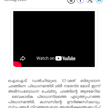
ഐ.ഐ.ടി ഡൽഹിയുടെ 57-ാമത് ബിരുദദാന
ചടങ്ങിനെ പ്രധാനമന്ത്രി ശ്രീ നരേന്ദ്ര മോദി ഇന്ന്
അഭിസംബോധന ചെയ്തു. ചടങ്ങിന്റെ ആഴമേറിയ
വൈകാരിക പ്രാധാന്യത്തെ എടുത്തുപറഞ്ഞ
പ്രധാനമന്ത്രി, കാമ്പസിന്റെ ഊർജ്ജസ്വലവും
സ്വപ്നങ്ങൾ നിറഞ്ഞതുമായ അന്തരീക്ഷത്തെക്കുറിച്ച്