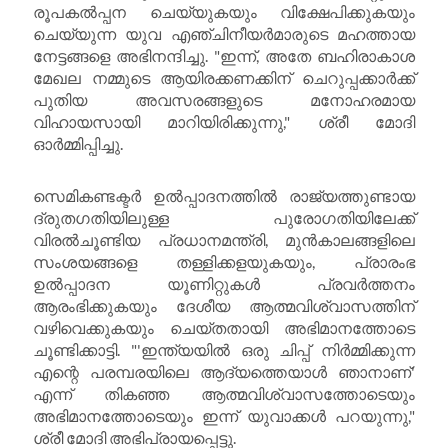
രൂപകൽപ്പന ചെയ്യുകയും വിക്ഷേപിക്കുകയും
ചെയ്യുന്ന യുവ എഞ്ചിനീയർമാരുടെ മഹത്തായ
നേട്ടങ്ങളെ അഭിനന്ദിച്ചു. "ഇന്ന്, അതേ ബഹിരാകാശ
മേഖല നമ്മുടെ ആയിരക്കണക്കിന് ചെറുപ്പക്കാർക്ക്
പുതിയ അവസരങ്ങളുടെ മനോഹരമായ
വിഹായസായി മാറിയിരിക്കുന്നു," ശ്രീ മോദി
ഓർമ്മിപ്പിച്ചു.
സെമികണ്ടക്ടർ ഉൽപ്പാദനത്തിൽ രാജ്യത്തുണ്ടായ
ദ്രുതഗതിയിലുള്ള പുരോഗതിയിലേക്ക്
വിരൽചൂണ്ടിയ പ്രധാനമന്ത്രി, മുൻകാലങ്ങളിലെ
സംശയങ്ങളെ തള്ളിക്കളയുകയും, പ്രാരംഭ
ഉൽപ്പാദന യൂണിറ്റുകൾ പ്രവർത്തനം
ആരംഭിക്കുകയും ദേശീയ ആത്മവിശ്വാസത്തിന്
വഴിവെക്കുകയും ചെയ്തതായി അഭിമാനത്തോടെ
ചൂണ്ടിക്കാട്ടി. "'ഇന്ത്യയിൽ ഒരു ചിപ്പ് നിർമ്മിക്കുന്ന
എന്റെ പരമ്പരയിലെ ആദ്യത്തെയാൾ ഞാനാണ്'
എന്ന് തികഞ്ഞ ആത്മവിശ്വാസത്തോടെയും
അഭിമാനത്തോടെയും ഇന്ന് യുവാക്കൾ പറയുന്നു,"
ശ്രീ മോദി അഭിപ്രായപ്പെട്ടു.