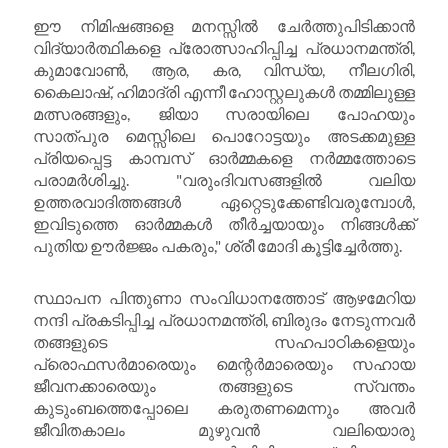
ഈ നിമിഷങ്ങളെ മനസ്സിൽ ചേർത്തുപിടിക്കാൻ
വിദ്യാർത്ഥികളെ പ്രോത്സാഹിപ്പിച്ച പ്രധാനമന്ത്രി,
കുമാവോൺ, ആര, കര, വിന്ധ്യ, നീലഗിരി,
കൈലാഷ്, ഹിമാദ്രി എന്നീ ഹോസ്റ്റലുകൾ തമ്മിലുള്ള
മത്സരങ്ങളും, ജിയാ സരായിലെ പോഹയും
സാത്പുര മെസ്സിലെ പൊറോട്ടയും അടക്കമുള്ള
പ്രിയപ്പെട്ട കാമ്പസ് ഓർമ്മകളെ നർമ്മത്തോടെ
പരാമർശിച്ചു. "വരുംദിവസങ്ങളിൽ വലിയ
ഉത്തരവാദിത്തങ്ങൾ ഏറ്റെടുക്കേണ്ടിവരുമ്പോൾ,
ഇവിടുത്തെ ഓർമ്മകൾ തീർച്ചയായും നിങ്ങൾക്ക്
പുതിയ ഊർജ്ജം പകരും," ശ്രീ മോദി കൂട്ടിച്ചേർത്തു.
സ്ഥാപന പിന്തുണാ സംവിധാനത്തോട് ആഴമേറിയ
നന്ദി പ്രകടിപ്പിച്ച പ്രധാനമന്ത്രി, ബിരുദം നേടുന്നവർ
തങ്ങളുടെ സഹപാഠികളെയും
പ്രൊഫസർമാരെയും മെന്റർമാരെയും സഹായ
ജീവനക്കാരെയും തങ്ങളുടെ സ്വന്തം
കുടുംബത്തെപ്പോലെ കരുതണമെന്നും അവർ
ജീവിതകാലം മുഴുവൻ വലിയൊരു