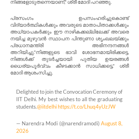
നിങ്ങളോടുതന്നെയാണ്," ശ്രീ മോദി പറഞ്ഞു.
പ്രസംഗം ഉപസംഹരിച്ചുകൊണ്ട്
വിദ്യാർത്ഥികൾക്കും അവരുടെ മാതാപിതാക്കൾക്കും
അധ്യാപകർക്കും ഈ നാഴികക്കല്ലിലേക്ക് അവരെ
നയിച്ച മുഴുവൻ സ്ഥാപന പിന്തുണാ ശൃംഖലയ്ക്കും
പ്രധാനമന്ത്രി അഭിനന്ദനങ്ങൾ
അറിയിച്ചു."നിങ്ങളുടെ ഭാവി ശോഭനമായിരിക്കട്ടെ,
നിങ്ങൾക്ക് തുടർച്ചയായി പുതിയ ഉയരങ്ങൾ
ധൈര്യപൂർവ്വം കീഴടക്കാൻ സാധിക്കട്ടെ," ശ്രീ
മോദി ആശംസിച്ചു.
Delighted to join the Convocation Ceremony of
IIT Delhi. My best wishes to all the graduating
students.
@iitdelhi
https://t.co/Lhuq4yUzJW
— Narendra Modi (@narendramodi)
August 8,
2026