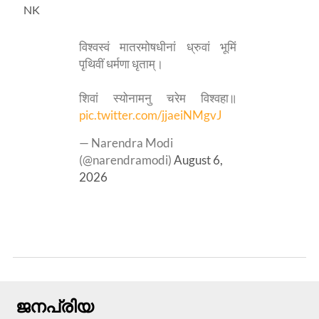
NK
विश्वस्वं मातरमोषधीनां ध्रुवां भूमिं
पृथिवीं धर्मणा धृताम्।
शिवां स्योनामनु चरेम विश्वहा॥
pic.twitter.com/jjaeiNMgvJ
— Narendra Modi
(@narendramodi)
August 6,
2026
ജനപ്രിയ