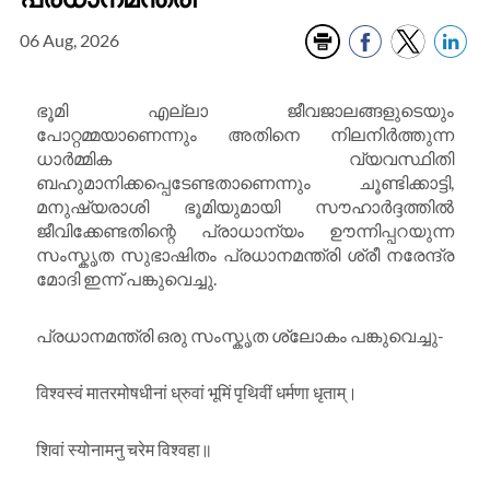
06 Aug, 2026
ഭൂമി എല്ലാ ജീവജാലങ്ങളുടെയും
പോറ്റമ്മയാണെന്നും അതിനെ നിലനിർത്തുന്ന
ധാർമ്മിക വ്യവസ്ഥിതി
ബഹുമാനിക്കപ്പെടേണ്ടതാണെന്നും ചൂണ്ടിക്കാട്ടി,
മനുഷ്യരാശി ഭൂമിയുമായി സൗഹാർദ്ദത്തിൽ
ജീവിക്കേണ്ടതിന്റെ പ്രാധാന്യം ഊന്നിപ്പറയുന്ന
സംസ്കൃത സുഭാഷിതം പ്രധാനമന്ത്രി ശ്രീ നരേന്ദ്ര
മോദി ഇന്ന് പങ്കുവെച്ചു.
പ്രധാനമന്ത്രി ഒരു സംസ്കൃത ശ്ലോകം പങ്കുവെച്ചു-
विश्वस्वं मातरमोषधीनां ध्रुवां भूमिं पृथिवीं धर्मणा धृताम्।
शिवां स्योनामनु चरेम विश्वहा॥