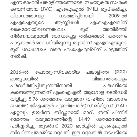
എന്ന ഓഹരി പങ്കാളിത്തത്തോടെ സംയുക്ത സംരംഭ
കമ്പനിയായ (JVC) എംഐഎൽ (MIL) രൂപീകരിച്ചു.
വിമാനത്താവള നടത്തിപ്പിനായി 2009-ൽ
എഎഐയുടെ ആസ്തികൾ എംഐഎല്ലിന്
കൈമാറിയിരുന്നെങ്കിലും, ഭൂമി അതിർത്തി
നിർണയവുമായി ബന്ധപ്പെട്ട തർക്കങ്ങൾ കാരണം
പാട്ടക്കരാർ വൈകിയിരുന്നു. തുടർന്ന്, എഎഐയുടെ
ഭൂമി 06.08.2039 വരെ എംഐഎല്ലിന് പാട്ടത്തിന്
നൽകി.
2016-ൽ, പൊതു-സ്വകാര്യ പങ്കാളിത്ത (PPP)
മാതൃകയിൽ വിമാനത്താവളം
പ്രവർത്തിപ്പിക്കുന്നതിനായി പങ്കാളിയെ
കണ്ടെത്തുന്നതിന് എംഐഎൽ ആഗോള ടെൻഡർ
വിളിച്ചു. 5.76 ശതമാനം വരുമാന വിഹിതം വാഗ്ദാനം
ചെയ്ത്, ജിഎംആർ എയർപോർട്ട്സ് ലിമിറ്റഡ് (GAL)
ഏറ്റവും ഉയർന്ന ബിഡ്ഡറായി മാറി. ഇത് പിന്നീട്
മൊത്തം വരുമാനത്തിന്റെ 14.49 ശതമാനമായി
പരിഷ്കരിച്ചു. തുടർന്ന്, 2020 മാർച്ചിൽ എംഐഎൽ
ബിഡിങ് പ്രക്രിയ റദ്ദാക്കി. ഈ റദ്ദാക്കൽ നടപടിയെ