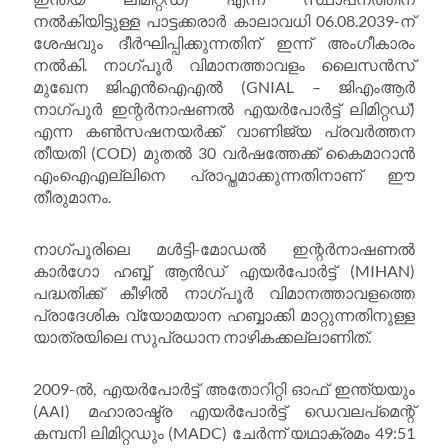
നൽകിയിട്ടുള്ള പാട്ടക്കരാർ കാലാവധി 06.08.2039-ന്
ശേഷവും ദീർഘിപ്പിക്കുന്നതിന് ഇന്ന് അംഗീകാരം
നൽകി. നാഗ്പൂർ വിമാനത്താവളം ലൈസൻസ്
മുഖേന ജിഎൻഐഎൽ (GNIAL – ജിഎംആർ
നാഗ്പൂർ ഇന്റർനാഷണൽ എയർപോർട്ട് ലിമിറ്റഡ്)
എന്ന കൺസഷനയർക്ക് വാണിജ്യ പ്രവർത്തന
തീയതി (COD) മുതൽ 30 വർഷത്തേക്ക് കൈമാറാൻ
എംഐഎല്ലിനെ പ്രാപ്തമാക്കുന്നതിനാണ് ഈ
തീരുമാനം.
നാഗ്പൂരിലെ മൾട്ടി-മോഡൽ ഇന്റർനാഷണൽ
കാർഗോ ഹബ്ബ് ആൻഡ് എയർപോർട്ട് (MIHAN)
പദ്ധതിക്ക് കീഴിൽ നാഗ്പൂർ വിമാനത്താവളത്തെ
പ്രാദേശിക വ്യോമയാന ഹബ്ബാക്കി മാറ്റുന്നതിനുള്ള
യാത്രയിലെ സുപ്രധാന നാഴികക്കല്ലാണിത്.
2009-ൽ, എയർപോർട്ട് അതോറിറ്റി ഓഫ് ഇന്ത്യയും
(AAI) മഹാരാഷ്ട്ര എയർപോർട്ട് ഡെവലപ്‌മെന്റ്
കമ്പനി ലിമിറ്റഡും (MADC) ചേർന്ന് യഥാക്രമം 49:51