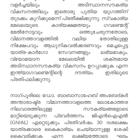
വളർച്ചയിലും അടിസ്ഥാനസൗകര്യ
വികസനത്തിലും ഇതൊരു പുതിയ യുഗത്തിന്
തുടക്കം കുറിക്കുമെന്ന് പ്രതീക്ഷിക്കുന്നു. സ്വകാര്യ
മേഖലയുടെ കാര്യക്ഷമതയും ഗവണ്മെന്റ്
മേൽനോട്ടവും ഒത്തുചേരുന്നതോടെ,
വിമാനത്താവളത്തിൽ വലിയ തോതിലുള്ള
നിക്ഷേപവും ആധുനികവൽക്കരണവും മെച്ചപ്പെട്ട
യാത്ര-കാർഗോ സേവനങ്ങളും ലഭ്യമാകും.
വ്യോമയാന മേഖലയിൽ ശക്തമായ
അടിസ്ഥാനസൗകര്യ വികസനം ഉറപ്പാക്കുക എന്ന
ഇന്ത്യാഗവണ്മെന്റിന്റെ ദൗത്യം ഇതിലൂടെ
പ്രതിഫലിക്കുന്നു.
നാഗ്പൂരിലെ ഡോ. ബാബാസാഹേബ് അംബേദ്കർ
അന്താരാഷ്ട്ര വിമാനത്താവളത്തെ ലോകോത്തര
നിലവാരത്തിലുള്ള സൗകര്യങ്ങളോടെ
മാറ്റിയെടുക്കുന്ന പ്രവർത്തനം ജിഎൻഐഎൽ
(GNIAL) ഏറ്റെടുക്കും. പ്രതിവർഷം 30 ദശലക്ഷം
യാത്രക്കാരെ കൈകാര്യം ചെയ്യാനുള്ള ശേഷി
കൈവരിക്കുക എന്ന ലക്ഷ്യത്തോടെ ഘട്ടം