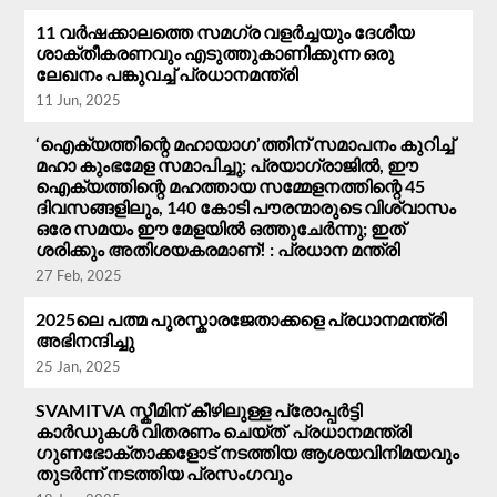
11 വർഷക്കാലത്തെ സമഗ്ര വളർച്ചയും ദേശീയ
ശാക്തീകരണവും എടുത്തുകാണിക്കുന്ന ഒരു
ലേഖനം പങ്കുവച്ച് പ്രധാനമന്ത്രി
11 Jun, 2025
‘ഐക്യത്തിന്റെ മഹായാഗ’ത്തിന് സമാപനം കുറിച്ച്
മഹാ കുംഭമേള സമാപിച്ചു; പ്രയാഗ്‌രാജിൽ, ഈ
ഐക്യത്തിന്റെ മഹത്തായ സമ്മേളനത്തിന്റെ 45
ദിവസങ്ങളിലും, 140 കോടി പൗരന്മാരുടെ വിശ്വാസം
ഒരേ സമയം ഈ മേളയിൽ ഒത്തുചേർന്നു; ഇത്
ശരിക്കും അതിശയകരമാണ്! : പ്രധാന മന്ത്രി
27 Feb, 2025
2025ലെ പത്മ പുരസ്കാരജേതാക്കളെ പ്രധാനമന്ത്രി
അഭിനന്ദിച്ചു
25 Jan, 2025
SVAMITVA സ്കീമിന് കീഴിലുള്ള പ്രോപ്പർട്ടി
കാർഡുകൾ വിതരണം ചെയ്ത് പ്രധാനമന്ത്രി
ഗുണഭോക്താക്കളോട് നടത്തിയ ആശയവിനിമയവും
തുടർന്ന് നടത്തിയ പ്രസം​ഗവും