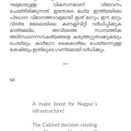
ഘട്ടമായുള്ള വികസനമാണ് വിഭാവനം
ചെയ്തിരിക്കുന്നത്. ഇതോടെ മധ്യ ഇന്ത്യയിലെ
പ്രധാന വിമാനത്താവളമായി ഇത് മാറും. ഈ മാറ്റം
വിദർഭ മേഖലയിലെ കണക്റ്റിവിറ്റി വർധിപ്പിക്കുക
മാത്രമല്ല, അവിടത്തെ സാമ്പത്തിക
അടിസ്ഥാനസൗകര്യങ്ങളെ കരുത്തുറ്റതാക്കുകയും
ചെയ്യും. കാർഗോ കൈകാര്യം ചെയ്യാനുള്ള
ശേഷിയും ഇതിലൂടെ ഗണ്യമായി വർധിക്കും.
***
SK
A major boost for Nagpur’s
infrastructure!
The Cabinet decision relating