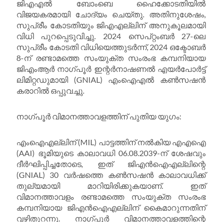
ജിഎഎൽ ബോംബെ ഹൈക്കോടതിയിൽ
വിജയകരമായി ചോദ്യം ചെയ്തു. അതിനുശേഷം,
സുപ്രീം കോടതിയും ജിഎഎല്ലിന് അനുകൂലമായി
വിധി പുറപ്പെടുവിച്ചു. 2024 സെപ്റ്റംബർ 27-ലെ
സുപ്രീം കോടതി വിധിയെത്തുടർന്ന്, 2024 ഒക്ടോബർ
8-ന് രണ്ടാമത്തെ സംയുക്ത സംരംഭ കമ്പനിയായ
ജിഎംആർ നാഗ്പൂർ ഇന്റർനാഷണൽ എയർപോർട്ട്
ലിമിറ്റഡുമായി (GNIAL) എംഐഎൽ കൺസഷൻ
കരാറിൽ ഒപ്പുവച്ചു.
നാഗ്പൂർ വിമാനത്താവളത്തിന് പുതിയ യുഗം:
എംഐഎല്ലിന് (MIL) പാട്ടത്തിന് നൽകിയ എഎഐ
(AAI) ഭൂമിയുടെ കാലാവധി 06.08.2039-ന് ശേഷവും
ദീർഘിപ്പിച്ചതോടെ, ഇത് ജിഎൻഐഎല്ലിന്റെ
(GNIAL) 30 വർഷത്തെ കൺസഷൻ കാലാവധിക്ക്
തുല്യമായി മാറിയിരിക്കുകയാണ്. ഇത്
വിമാനത്താവളം രണ്ടാമത്തെ സംയുക്ത സംരംഭ
കമ്പനിയായ ജിഎൻഐഎല്ലിന് കൈമാറുന്നതിന്
വഴിതുറന്നു. നാഗ്പൂർ വിമാനത്താവളത്തിന്റെ