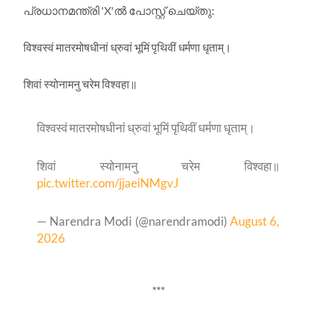
പ്രധാനമന്ത്രി 'X'ൽ പോസ്റ്റ് ചെയ്തു:
विश्वस्वं मातरमोषधीनां ध्रुवां भूमिं पृथिवीं धर्मणा धृताम्।
शिवां स्योनामनु चरेम विश्वहा॥
विश्वस्वं मातरमोषधीनां ध्रुवां भूमिं पृथिवीं धर्मणा धृताम्।
शिवां स्योनामनु चरेम विश्वहा॥
pic.twitter.com/jjaeiNMgvJ
— Narendra Modi (@narendramodi)
August 6,
2026
***