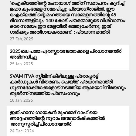
‘ഐക്യത്തിന്റെ മഹായാഗ’ത്തിന് സമാപനം കുറിച്ച്
മഹാ കുംഭമേള സമാപിച്ചു; പ്രയാഗ്‌രാജിൽ, ഈ
ഐക്യത്തിന്റെ മഹത്തായ സമ്മേളനത്തിന്റെ 45
ദിവസങ്ങളിലും, 140 കോടി പൗരന്മാരുടെ വിശ്വാസം
ഒരേ സമയം ഈ മേളയിൽ ഒത്തുചേർന്നു; ഇത്
ശരിക്കും അതിശയകരമാണ്! : പ്രധാന മന്ത്രി
27 Feb, 2025
2025ലെ പത്മ പുരസ്കാരജേതാക്കളെ പ്രധാനമന്ത്രി
അഭിനന്ദിച്ചു
25 Jan, 2025
SVAMITVA സ്കീമിന് കീഴിലുള്ള പ്രോപ്പർട്ടി
കാർഡുകൾ വിതരണം ചെയ്ത് പ്രധാനമന്ത്രി
ഗുണഭോക്താക്കളോട് നടത്തിയ ആശയവിനിമയവും
തുടർന്ന് നടത്തിയ പ്രസം​ഗവും
18 Jan, 2025
ഇതിഹാസ ഗായകൻ മുഹമ്മദ് റാഫിയെ
അദ്ദേഹത്തിന്റെ നൂറാം ജന്മവാർഷികത്തിൽ
അനുസ്മരിച്ച് പ്രധാനമന്ത്രി
24 Dec, 2024