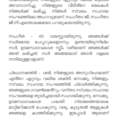
അവസാനിച്ചു. നിങ്ങളുടെ വീടിൻ്റെ രേഖകൾ
നിങ്ങൾക്ക് ലഭിച്ചു, നിങ്ങൾ സ്വയം സഹായ
സംഘത്തിലെ അംഗവുമാണ്. സംഗീതാ ജീ, സംഗീതാ
ജീ നീ എന്തൊക്കെയോ പറയുകയായിരുന്നു.
സംഗീത – 60 വയസ്സായിരുന്നു. ഞങ്ങൾക്ക്
സ്ഥിരമായ പേപ്പറുകളൊന്നും ഉണ്ടായിരുന്നില്ല
സർ, ഉടമസ്ഥാവകാശ സ്കീം വഴിയാണ് ഞങ്ങൾക്ക്
അത് ലഭിച്ചത്, സർ അങ്ങയോട് ഞാൻ വളരെ
നന്ദിയുള്ളവളാണ്.
പ്രധാനമന്ത്രി – ശരി, നിങ്ങളുടെ അനുഗ്രഹമാണ്
എൻ്റെ ഏറ്റവും വലിയ ശക്തി. നോക്കൂ, നിങ്ങളും
സ്വയം സഹായ സംഘത്തിൽ പ്രവർത്തിക്കുന്നു,
ഞങ്ങളുടെ ഗവൺമെൻ്റും വനിതാ സ്വയം സഹായ
സംഘങ്ങളെ തുടർച്ചയായി സഹായിക്കുന്നു. നോക്കൂ,
ഉടമസ്ഥാവകാശ പദ്ധതി ഗ്രാമത്തെയാകെ
മാറ്റിമറിക്കാൻ പോകുന്നു. വരൂ, കൂടുതൽ ആളുകൾ
ഞങ്ങളെ കാത്തിരിക്കുന്നു, ഇപ്പോൾ ആരാണ്