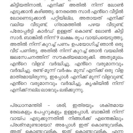
കിട്ടിയതിനാൽ, എനിക്ക് അതിൽ നിന്ന് ലോൺ
എടുക്കാൻ കഴിഞ്ഞു. നേരത്തെ സാർ എൻ്റെ വീട്ടിൽ
ലോണെടുക്കാൻ പറ്റിയില്ല, അതായത് എനിക്ക്
വലിയ വീടുണ്ട്, ഗ്രാമത്തിൽ പഴയ വീടുണ്ട്,
പ്രോപ്പർട്ടി കാർഡ് ഉള്ളത് കൊണ്ട് ലോൺ കിട്ടി
സാർ. ബാങ്കിൽ നിന്ന് 9 ലക്ഷം രൂപ വായ്പയെടുത്തു,
അതിൽ നിന്ന് കുറച്ച് പണം ഉപയോഗിച്ച് ഞാൻ ഒരു
വീട് പണിതു, അതിൽ നിന്ന് കുറച്ച് ഞാൻ വയലിൽ
ജലസേചനത്തിന് സൗകര്യമൊരുക്കി. അതുമൂലം
എൻ്റെ വിളവ് വർദ്ധിച്ചു, എൻ്റെ വരുമാനവും
വർദ്ധിച്ചു. രണ്ട്-മൂന്ന് വർഷം മുമ്പ് എനിക്ക് ഒരു വിള
മാത്രമായിരുന്നു, ഇപ്പോൾ എനിക്ക് മൂന്ന് വിളവുണ്ട്,
എൻ്റെ വരുമാനവും വർദ്ധിച്ചു, കൃഷിയിൽ നിന്ന്
എനിക്ക് നല്ല ലാഭവും ലഭിക്കുന്നു.
പ്രധാനമന്ത്രി – ശരി, ഇത്രയും ശക്തമായ
രേഖകളും പേപ്പറുകളും ഉള്ളപ്പോൾ, ബാങ്കിൽ നിന്ന്
വായ്പ എടുക്കുന്നതിൽ നിങ്ങൾക്ക് എന്തെങ്കിലും
പ്രശ്‌നമുണ്ടായോ? അപ്പോൾ ഇത് കൊണ്ടുവരിക,
അത് കൊണ്ടുവരിക, ഇത് കൊണ്ടുവരിക, എന്ന