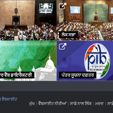
ਲੋਕ ਸਭਾ
ਰ ਵੈੱਬ ਡਾਇਰੈਕਟਰੀ
ਪੱਤਰ ਸੂਚਨਾ ਦਫ਼ਤਰ
ਤ ਵੈੱਬਸਾਈਟ
ਮੁੱਖ
ਵੈੱਬਸਾਈਟ ਨੀਤੀਆਂ
ਸਾਡੇ ਨਾਲ ਲਿੰਕ
ਮਦਦ
ਸਾਡ