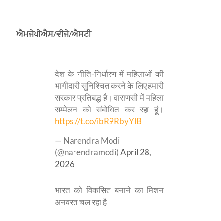
ਐਮਜੇਪੀਐਸ/ਵੀਜੇ/ਐਸਟੀ
देश के नीति-निर्धारण में महिलाओं की
भागीदारी सुनिश्चित करने के लिए हमारी
सरकार प्रतिबद्ध है। वाराणसी में महिला
सम्मेलन को संबोधित कर रहा हूं।
https://t.co/ibR9RbyYlB
— Narendra Modi
(@narendramodi)
April 28,
2026
भारत को विकसित बनाने का मिशन
अनवरत चल रहा है।