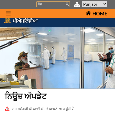
Search
HOME
ਪੀਐੱਮਇੰਡੀਆ
ਨਿਊਜ਼ ਅੱਪਡੇਟ
ਇਹ ਸਮੱਗਰੀ ਪੀ.ਆਈ.ਬੀ. ਤੋਂ ਆਪਣੇ-ਆਪ ਪੁੱਜੀ ਹੈ