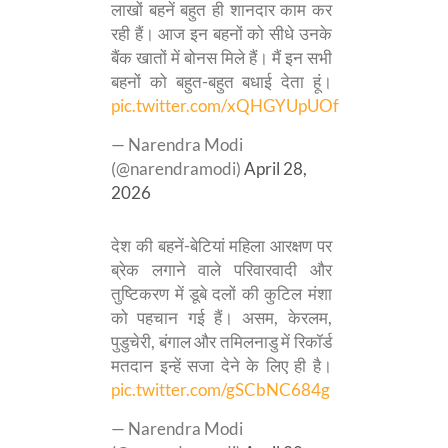
लाखों बहनें बहुत ही शानदार काम कर
रही हैं। आज इन बहनों को सीधे उनके
बैंक खातों में बोनस मिले हैं। मैं इन सभी
बहनों को बहुत-बहुत बधाई देता हूं।
pic.twitter.com/xQHGYUpUOf
— Narendra Modi
(@narendramodi)
April 28,
2026
देश की बहनें-बेटियां महिला आरक्षण पर
ब्रेक लगाने वाले परिवारवादी और
तुष्टिकरण में डूबे दलों की कुटिल मंशा
को पहचान गई हैं। असम, केरलम,
पुडुचेरी, बंगाल और तमिलनाडु में रिकॉर्ड
मतदान इन्हें सजा देने के लिए ही है।
pic.twitter.com/gSCbNC684g
— Narendra Modi