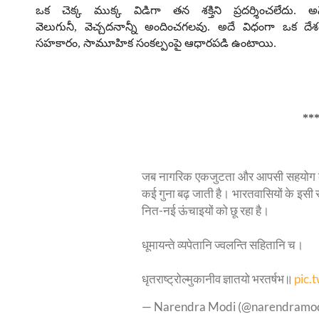
ఒక చెక్క ముక్క విడిగా తన శక్తిని ప్రదర్శించలేదు
.
అ
వెలుగునీ
,
వెచ్చదనాన్నీ అందించగలవు
.
అదే విధంగా ఒక దేశ
సహకారం
,
సామూహిక సంకల్పంపై ఆధారపడి ఉంటాయి
.
**
जब नागरिक एकजुटता और आपसी सहयोग के सूत्र
कई गुना बढ़ जाती है। भारतवासियों के इसी
नित-नई ऊंचाइयों को छू रहा है।
धूमायन्ते व्यपेतानि ज्वलन्ति सहितानि च।
धृतराष्ट्रोल्मुकानीव ज्ञातयो भरतर्षभ॥
pic.
— Narendra Modi (@narendramo