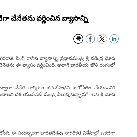
ా చేనేతను వర్ణించిన వ్యాసాన్ని
ిరాజ్ సింగ్ రాసిన వ్యాసాన్ని ప్రధానమంత్రి శ్రీ నరేంద్ర మోదీ
 చేనేతను ఈ వ్యాసం వర్ణించింది. అలాగే భారతీయ జౌళి రంగంలో
వారా చేనేత కార్మికుల జీవనోపాధిని బలోపేతం చేయడానికి
చాలని దేశ యువతకు మంత్రి పిలుపునిచ్చారు’’ అని శ్రీ మోదీ
ోంది. ఈ సందర్భంగా భారతదేశపు నాగరికత విశేషాల్లో ఒకటిగా