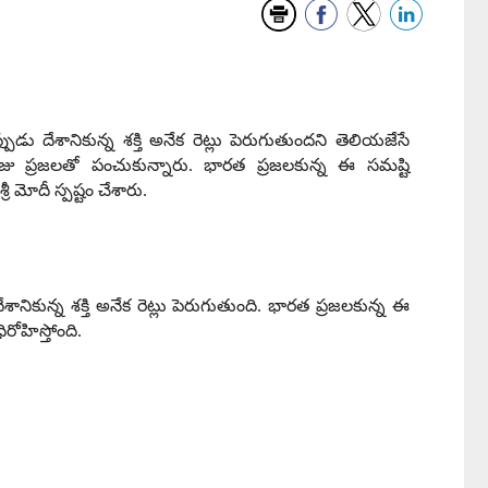
ేశానికున్న శక్తి అనేక రెట్లు పెరుగుతుందని తెలియజేసే
ోజు ప్రజలతో పంచుకున్నారు
.
భారత ప్రజలకున్న ఈ సమష్టి
ీ మోదీ స్పష్టం చేశారు
.
ేశానికున్న శక్తి అనేక రెట్లు పెరుగుతుంది
.
భారత ప్రజలకున్న ఈ
రోహిస్తోంది
.