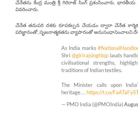
చేనేతను కేంద్ర మంత్రి శ్రీ గిరిరాజ్ సింగ్ ప్రశంసించారు. భార
వివరించారు.
చేనేత తదుపరి దశకు రూపకల్పన చేయడం ద్వారా చేనేత కార్మికు
పరిజ్ఞానంతో, సృజనాత్మకతను వ్యాపారంతో అనుసంధానించాలని దే
As India marks
#NationalHandl
Shri
@girirajsinghbjp
lauds handlo
civilisational strengths, highli
traditions of Indian textiles.
The Minister calls upon India
heritage…
https://t.co/FaATaFyS
— PMO India (@PMOIndia)
Augus