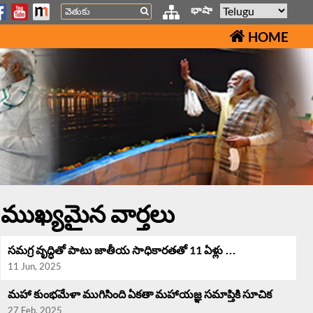
Search
భాషా
HOME
ముఖ్యమైన వార్తలు
సమగ్ర వృద్ధి‌తో పాటు జాతీయ సాధికారతతో 11 ఏళ్లు …
11 Jun, 2025
మహా కుంభమేళా ముగిసింది ఏకతా మహాయజ్ఞ సమాప్తికి సూచిక
27 Feb, 2025