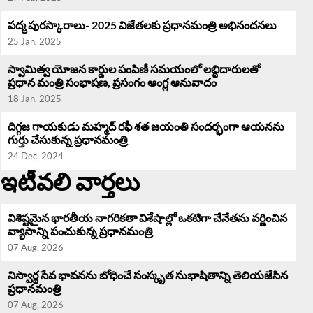
పద్మ పురస్కారాలు- 2025 విజేతలకు ప్రధానమంత్రి అభినందనలు
25 Jan, 2025
స్వామిత్వ యోజన కార్డుల పంపిణీ సమయంలో లబ్ధిదారులతో
ప్రధాన మంత్రి సంభాషణ, ప్రసంగం ఆంగ్ల ఆనువాదం
18 Jan, 2025
దిగ్గజ గాయకుడు మహ్మద్ రఫీ శత జయంతి సందర్భంగా ఆయనను
గుర్తు చేసుకున్న ప్రధానమంత్రి
24 Dec, 2024
ఇటీవలి వార్తలు
విశిష్టమైన భారతీయ నాగరికతా విశేషాల్లో ఒకటిగా చేనేతను వర్ణించిన
వ్యాసాన్ని పంచుకున్న ప్రధానమంత్రి
07 Aug, 2026
నిస్వార్థ సేవ భావనను బోధించే సంస్కృత సుభాషితాన్ని తెలియజేసిన
ప్రధానమంత్రి
07 Aug, 2026