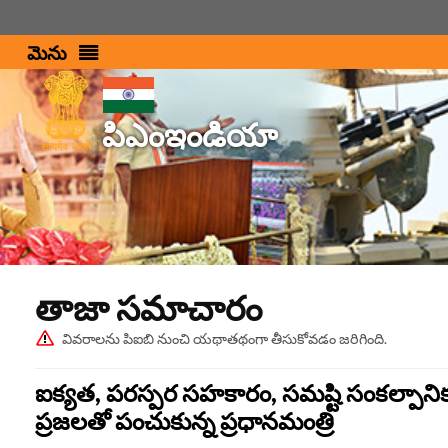
మెను
పిఎంఇండియా
తాజా స‌మాచారం
వివరాలను పిఐబి నుంచి యథాతథంగా తీసుకోవడం జరిగింది.
ఐక్యత, పరస్పర సహకారం, సమష్టి సంకల్పానికున్
ప్రజలతో పంచుకున్న ప్రధానమంత్రి