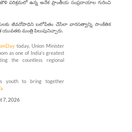
తీయ జౌళి పరిశ్రమలో ఉన్న అనేక ప్రాంతీయ సంప్రదాయాల గురించి
లకు జీవనోపాధిని బలోపేతం చేసేలా వారసత్వాన్ని సాంకేతిక
శ యువతకు మంత్రి పిలుపునిచ్చారు.
oomDay
today, Union Minister
om as one of India’s greatest
ghting the countless regional
’s youth to bring together
Ta
t 7, 2026