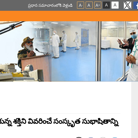
A
A
ప్ర‌ధాన స‌మాచారంలోకి వెళ్లండి
A
A
A
-
+
న శక్తిని వివరించే సంస్కృత సుభాషితాన్ని