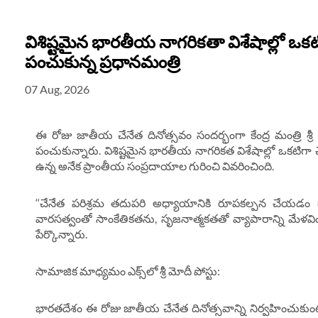
విశిష్టమైన భారతీయ నాగరికతా విశేషాల్లో ఒకటిగ
పంచుకున్న ప్రధానమంత్రి
07 Aug, 2026
ఈ రోజు జాతీయ చేనేత దినోత్సవం సందర్భంగా కేంద్ర మంత్రి శ్రీ గిర
పంచుకున్నారు. విశిష్టమైన భారతీయ నాగరికత విశేషాల్లో ఒకటిగా
ఉన్న అనేక ప్రాంతీయ సంప్రదాయాల గురించి వివరించింది.
‘‘చేనేత పరిశ్రమ తదుపరి అధ్యాయానికి రూపకల్పన చేయడం ద్
వారసత్వంతో సాంకేతికతను, సృజనాత్మకతతో వ్యాపారాన్ని మేళవిం
పేర్కొన్నారు.
సామాజిక మాధ్యమం ఎక్స్‌లో శ్రీ మోదీ పోస్టు:
భారతదేశం ఈ రోజు జాతీయ చేనేత దినోత్సవాన్ని నిర్వహించుకుంట