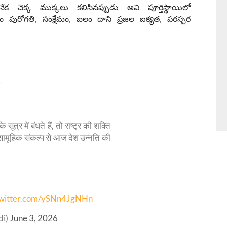
నేక చెక్క ముక్కలు కలిసినప్పుడు అవి పూర్తిస్థాయిలో
ం పురోగతి
,
సంక్షేమం
,
బలం దాని ప్రజల ఐక్యత
,
పరస్పర
*
 में बंधते हैं, तो राष्ट्र की शक्ति
 सामूहिक संकल्प से आज देश उन्नति की
twitter.com/ySNn4JgNHn
di)
June 3, 2026