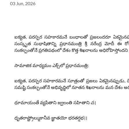
03 Jun, 2026
ఐక్యత
,
పరస్పర సహకారమనే బంధాలతో ప్రజలందరూ ఏకమైనప్పుడు ద
సంస్కృత సుభాషితాన్ని ప్రధానమంత్రి శ్రీ నరేంద్ర మోదీ ఈ ర
సంకల్పంతోనే ప్రగతిపథంలో దేశం కొత్త శిఖరాలను అధిరోహిస్తోందని శ్ర
సామాజిక మాధ్యమం ఎక్స్‌లో ప్రధానమంత్రి
:
ఐక్యత
,
పరస్పర సహకారమనే సూత్రంతో ప్రజలు ఏకమైనప్పుడు
,
ద
సమష్టి సంకల్పంతోనే అభివృద్ధిలో నూతన శిఖరాలను మన దేశం అధి
ధూమాయంతే వ్యపేతాని జ్వలంతి సహితాని చ।
ధృతరాష్ట్రోల్ముకానీవ జ్ఞాతయో భరతర్షభ।।