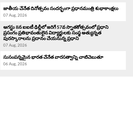
జాతీయ చేనేత దినోత్సవం సందర్భంగా ప్రధానమంత్రి శుభాకాంక్షలు
07 Aug, 2026
ఆగస్టు 8న ఐఐటీ ఢిల్లీలో జరిగే 57వ స్నాతకోత్సవంలో ప్రధాని
ప్రసంగం ప్రతిభావంతులైన విద్యార్థులకు సంస్థ అత్యున్నత
పురస్కారాలను ప్రదానం చేయనున్న ప్రధాని
07 Aug, 2026
సుసంపన్నమైన భారత చేనేత వారసత్వాన్ని చాటిచెబుతూ
06 Aug, 2026