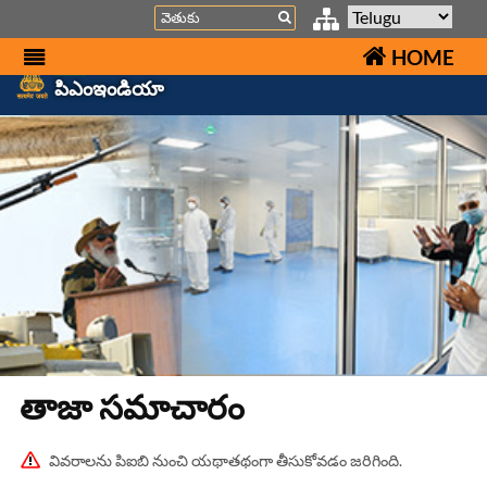
Search
HOME
పిఎంఇండియా
తాజా స‌మాచారం
వివరాలను పిఐబి నుంచి యథాతథంగా తీసుకోవడం జరిగింది.