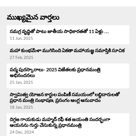
ముఖ్యమైన వార్తలు
సమగ్ర వృద్ధి‌తో పాటు జాతీయ సాధికారతతో 11 ఏళ్లు …
11 Jun, 2025
మహా కుంభమేళా ముగిసింది ఏకతా మహాయజ్ఞ సమాప్తికి సూచిక
27 Feb, 2025
పద్మ పురస్కారాలు- 2025 విజేతలకు ప్రధానమంత్రి
అభినందనలు
25 Jan, 2025
స్వామిత్వ యోజన కార్డుల పంపిణీ సమయంలో లబ్ధిదారులతో
ప్రధాన మంత్రి సంభాషణ, ప్రసంగం ఆంగ్ల ఆనువాదం
18 Jan, 2025
దిగ్గజ గాయకుడు మహ్మద్ రఫీ శత జయంతి సందర్భంగా
ఆయనను గుర్తు చేసుకున్న ప్రధానమంత్రి
24 Dec, 2024