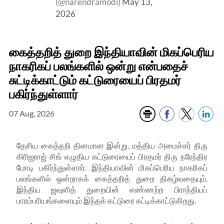
(@narendramodi)
May 13,
2026
கைத்தறித் துறை இந்தியாவின் மிகப்பெரிய
நாகரிகப் பலங்களில் ஒன்று என்பதைச்
சுட்டிக்காட்டும் கட்டுரையைப் பிரதமர்
பகிர்ந்துள்ளார்
07 Aug, 2026
தேசிய கைத்தறி தினமான இன்று
,
மத்திய அமைச்சர் திரு
கிரிஜராஜ் சிங் எழுதிய கட்டுரையைப் பிரதமர் திரு நரேந்திர
மோடி பகிர்ந்துள்ளார். இந்தியாவின் மிகப்பெரிய நாகரிகப்
பலங்களில் ஒன்றாகக் கைத்தறித் துறை திகழ்வதையும்
,
இந்திய ஜவுளித் துறையின் எண்ணற்ற பிராந்தியப்
பாரம்பரியங்களையும் இந்தக் கட்டுரை சுட்டிக்காட்டுகிறது.