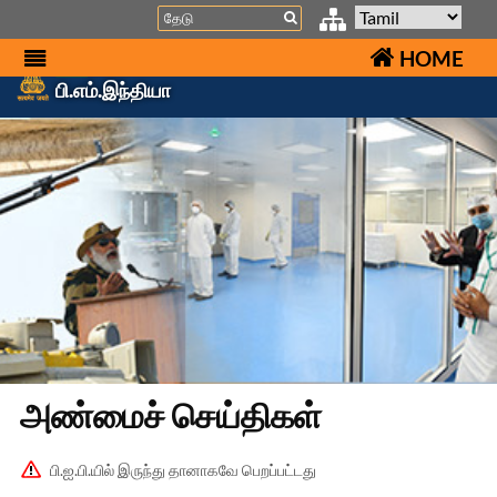
Search
HOME
பி.எம்.இந்தியா
அண்மைச் செய்திகள்
பி.ஐ.பி.யில் இருந்து தானாகவே பெறப்பட்டது