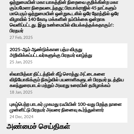
ஒற்றுமையின் மகா யாகத்தின் நிறைவை குறிக்கின்ற மகா
கும்பமேளா நிறைவடைந்தது; பிரயாக்ராஜில் 45 நாட்களும்
மாபெரும் ஒற்றுமையின் ஒன்றுகூடலில் ஒரே நேரத்தில் ஒரே
விழாவில் 140 கோடி மக்களின் நம்பிக்கை ஒன்றாக
வெளிப்பட்டது. இது உண்மையில் வியக்கத்தக்கதாகும்!:
பிரதமர்
27 Feb, 2025
2025-ஆம் ஆண்டுக்கான பத்ம விருது
அறிவிக்கப்பட்டவர்களுக்கு பிரதமர் வாழ்த்து
25 Jan, 2025
ஸ்வாமித்வா திட்டத்தின் கீழ் சொத்து அட்டைகளை
விநியோகிக்கும் நிகழ்வில் பயனாளிகளுடன் பிரதமர் நடத்திய
கலந்துரையாடல் மற்றும் அவரது உரையின் தமிழாக்கம்
18 Jan, 2025
புகழ்பெற்ற பாடகர் முகமது ரஃபியின் 100-வது பிறந்த நாளை
முன்னிட்டு பிரதமர் அவரை நினைவு கூர்ந்துள்ளார்
24 Dec, 2024
அண்மைச் செய்திகள்