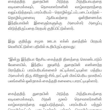
கைத்தறித் துறையின் அடுத்த அத்தியாயத்தை
வடிவமைக்கவும்
,
நெசவாளர்களின் வாழ்வாதாரத்தை
வலுப்படுத்தவும்
,
பாரம்பரியம் - தொழில்நுட்பம்
,
படைப்பாற்றல் -
தொழில்முனைவு ஆகியவற்றை ஒன்றிணைக்க
இந்தியாவின் இளைஞர்களுக்கு அமைச்சர் அழைப்பு
விடுத்திருப்பதை பிரதமர் குறிப்பிட்டுள்ளார்.
இது குறித்து சமூக ஊடக எக்ஸ் தளத்தில் பிரதமர்
வெளியிட்டுள்ள பதிவில் கூறியிருப்பதாவது:
"
இன்று இந்தியா தேசிய கைத்தறி தினத்தை கொண்டாடும்
வேளையில்
,
இந்திய ஜவுளித் துறையின் எண்ணற்ற
பிராந்தியப் பாரம்பரியங்களைச் சுட்டிக்காட்டியுள்ள மத்திய
அமைச்சர் திரு கிரிஜராஜ் சிங்
,
நாட்டின் மிகப்பெரிய நாகரிகப்
பலங்களில் ஒன்றாகக் கைத்தறி கலையை பாராட்டியுள்ளார்.
கைத்தறித் துறையின் அடுத்த அத்தியாயத்தை
வடிவமைக்கவும்
,
அதன் மூலம் நெசவாளர்களின்
வாழ்வாதாரத்தை வலுப்படுத்தவும்
,
பாரம்பரியம் மற்றும்
தொழில்நுட்பம்
,
படைப்பாற்றல் மற்றும் தொழில்முனைவு